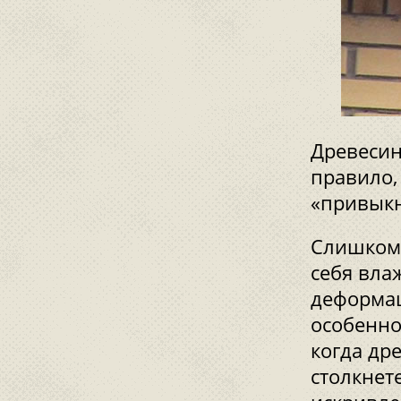
Древесин
правило,
«привыкн
Слишком 
себя вла
деформац
особенно
когда др
столкнет