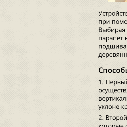
Устройст
при помо
Выбирая 
парапет 
подшивае
деревянн
Способ
Первый
осуществ
вертикал
уклоне к
Второй
которые 