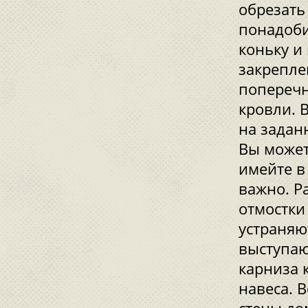
обрезать
понадоби
коньку и
закрепле
поперечн
кровли. 
на задан
Вы может
имейте в
важно. Р
отмостки
устраняю
выступаю
карниза 
навеса. 