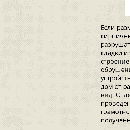
Если раз
кирпичны
разрушат
кладки и
строение
обрушени
устройст
дом от р
вид. Отд
проведен
грамотно
полученн