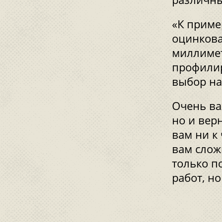
«К приме
оцинкова
миллимет
профилир
выбор на
Очень ва
но и вер
вам ни к
вам слож
только п
работ, но