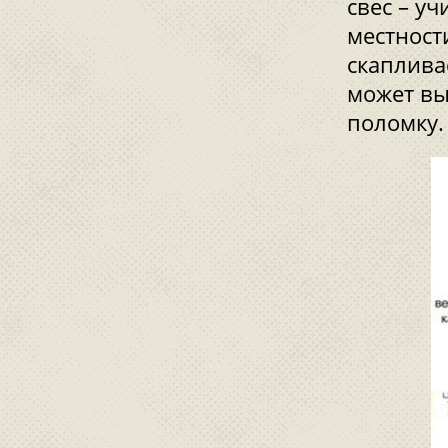
свес – у
местност
скаплива
может вы
поломку.