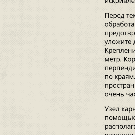
искривле
Перед те
обработа
предотвр
уложите 
Креплени
метр. Ко
перпенди
по краям
простран
очень ча
Узел кар
помощью
располаг
различны