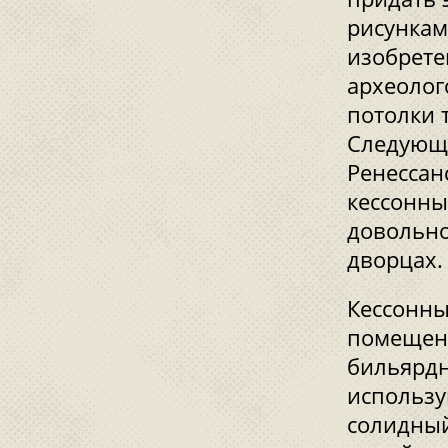
рисункам
изобрете
археолог
потолки т
Следующи
Ренессан
кессонны
довольно
дворцах.
Кессонны
помещени
бильярдн
использу
солидный