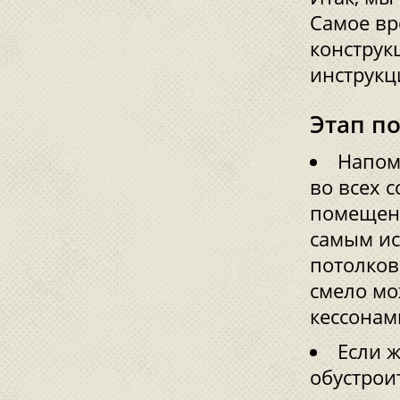
Самое вр
конструк
инструкц
Этап п
Напом
во всех 
помещени
самым ис
потолков
смело мо
кессонам
Если 
обустрои