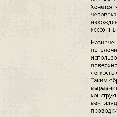
Хочется,
человека
нахожден
кессонны
Назначен
потолочн
использо
поверхно
легкость
Таким об
выравнив
конструк
вентиляц
проводки