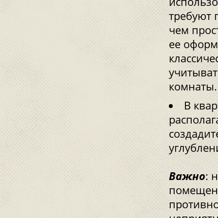
использо
требуют 
чем прос
ее оформ
классиче
учитыват
комнаты.
В квар
располаг
создадит
углублен
Важно
: 
помещени
противно