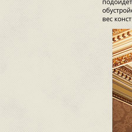
подойдет
обустрой
вес конс