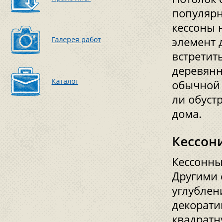
популярн
кессоны 
Галерея работ
элемент 
встретит
деревянн
Каталог
обычной 
ли обуст
дома.
Кессон
Кессонны
Другими 
углублен
декорати
квадратн