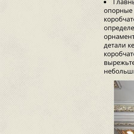
Главн
опорные 
коробчат
определе
орнамент
детали к
коробчат
вырежьте
небольши