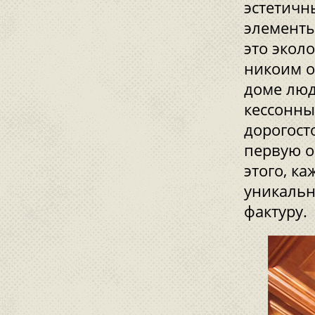
эстетичн
элементы
это экол
никоим о
доме люд
кессонны
дорогост
первую о
этого, к
уникальн
фактуру.