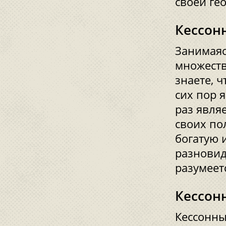
своей ге
Кессон
Занимаяс
множеств
знаете, 
сих пор 
раз явля
своих по
богатую 
разновид
разумеетс
Кессон
Кессонны