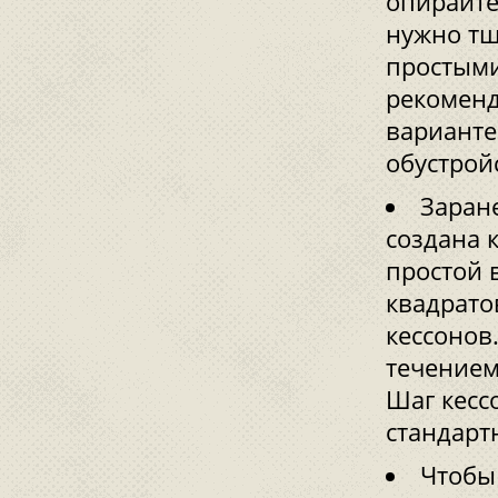
опирайте
нужно тщ
простыми
рекоменд
варианте
обустрой
Заране
создана 
простой 
квадрато
кессонов.
течением
Шаг кесс
стандарт
Чтобы