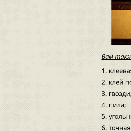
Вам такж
клеева
клей п
гвозди
пила;
угольн
точная