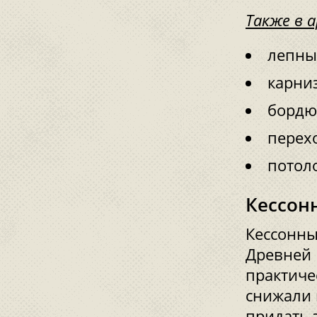
Также в 
лепны
карни
бордю
перех
потол
Кессонн
Кессонны
Древней 
практиче
снижали 
придать 