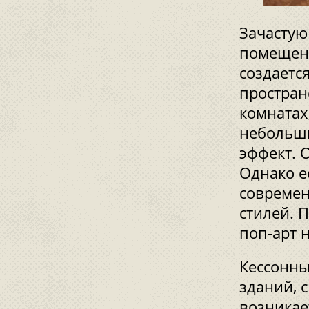
Зачастую
помещени
создаетс
простран
комнатах
небольши
эффект. 
Однако е
современ
стилей. 
поп-арт 
Кессонны
зданий, 
возникае