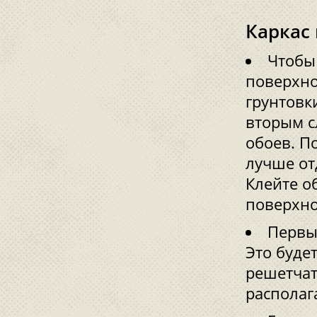
Каркас
Чтобы
поверхно
грунтовк
вторым с
обоев. П
лучше от
Клейте о
поверхно
Первы
Это буде
решетчат
располаг