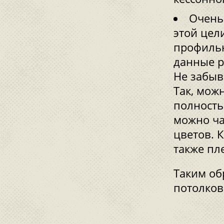
Очень
этой цел
профильн
данные р
Не забыв
Так, мож
полность
можно ча
цветов. 
также пл
Таким об
потолков