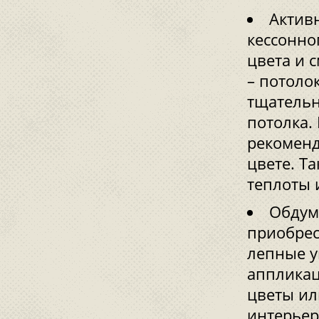
Актив
кессонно
цвета и 
– потоло
тщательн
потолка.
рекоменд
цвете. Т
теплоты 
Обдум
приобрес
лепные у
аппликац
цветы ил
интерьер