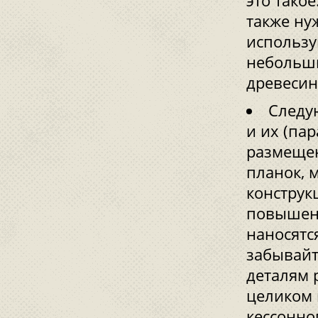
это тако
также ну
использу
небольши
древесин
Следу
и их (па
размещен
планок, 
конструк
повышен
наносятс
забывайт
деталям 
целиком 
кессонно