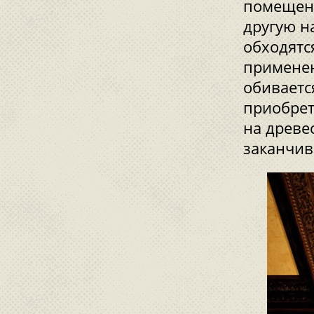
помещени
другую н
обходятс
применен
обиваетс
приобрет
на древе
заканчив