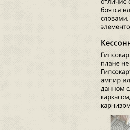
отличие 
боятся в
словами,
элементо
Кессон
Гипсокар
плане не
Гипсокар
ампир ил
данном с
каркасом
карнизом