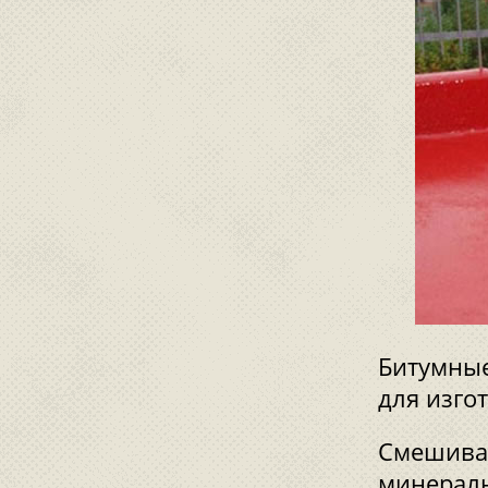
Битумные
для изго
Смешивая
минераль