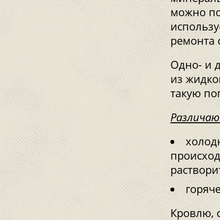
можно по
использу
ремонта 
Одно- и 
из жидко
такую по
Различаю
холод
происход
раствори
горяч
Кровлю, 