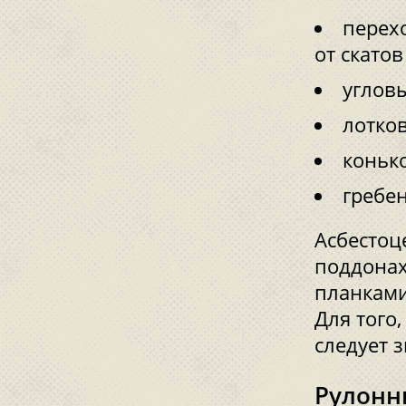
перех
от скатов
углов
лотко
коньк
гребе
Асбестоц
поддонах
планками
Для того
следует 
Рулонн