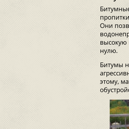
Битумные
пропитки
Они позв
водонепр
высокую 
нулю.
Битумы н
агрессив
этому, м
обустрой