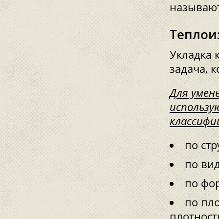
называют
Теплои
Укладка 
задача, 
Для умен
использу
классифи
по стр
по вид
по фо
по пло
плотност