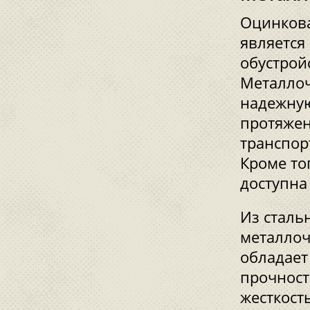
Оцинкова
является
обустрой
Металлоч
надежную
протяжен
транспор
Кроме то
доступна
Из сталь
металлоч
обладает
прочност
жесткост