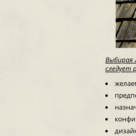
Выбирая 
следует 
желае
предп
назна
конфи
дизай