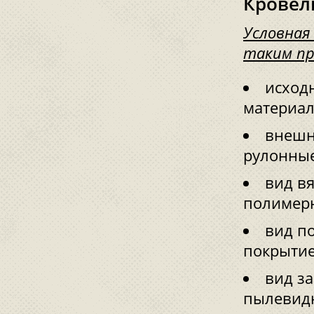
Кровел
Условная
таким пр
исход
материал
внешн
рулонные
вид в
полимерн
вид п
покрытие
вид з
пылевидн