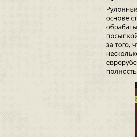
Рулонные
основе с
обрабаты
посыпкой
за того,
нескольк
еврорубе
полность