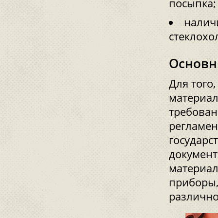
посыпка;
наличи
стеклохо
Основн
Для того
материал
требован
регламен
государс
документ
материал
приборы,
различно