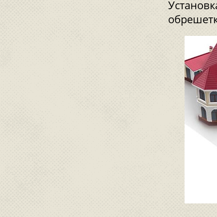
Установк
обрешетк