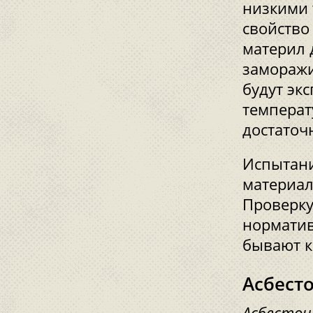
низкими 
свойство
материл 
заморажи
будут эк
температ
достаточ
Испытани
материал
Проверку
норматив
бывают к
Асбест
Асбестоц