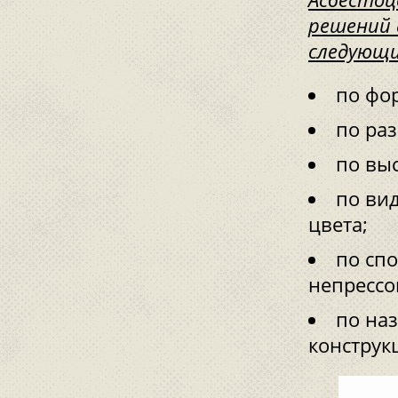
решений 
следующи
по фо
по ра
по вы
по ви
цвета;
по сп
непрессо
по на
конструк