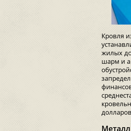
Кровля и
устанавл
жилых до
шарм и а
обустрой
запредел
финансов
среднест
кровельн
долларов
Металл