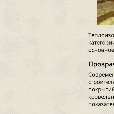
Теплоизо
категори
основное
Прозра
Современ
строител
покрытий
кровель
показате