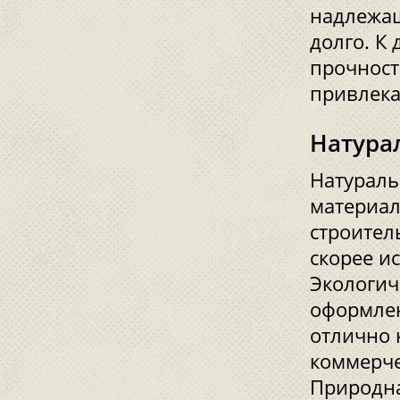
надлежащ
долго. К
прочност
привлека
Натура
Натураль
материал
строител
скорее и
Экологич
оформлен
отлично 
коммерчес
Природна