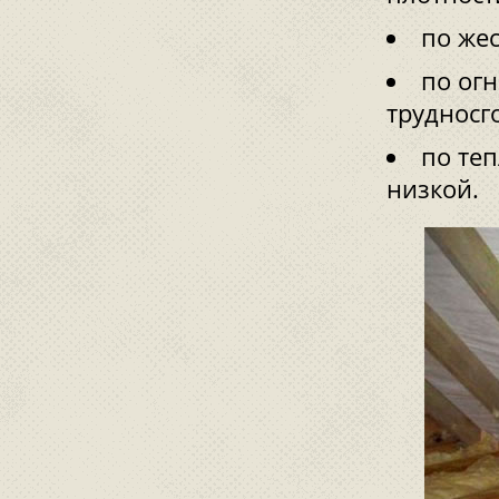
по жес
по огн
трудносг
по те
низкой.