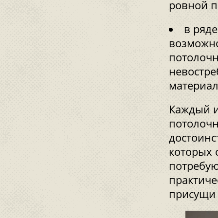
ровной п
в ряд
возможно
потолочн
невостре
материал
Каждый и
потолочн
достоинс
которых с
потребую
практиче
присущи 