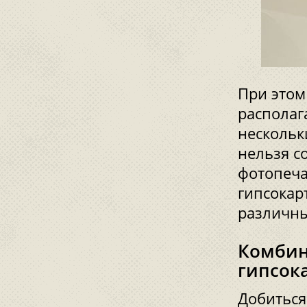
При этом
располага
нескольк
нельзя с
фотопеча
гипсокар
различны
Комбин
гипсок
Добиться