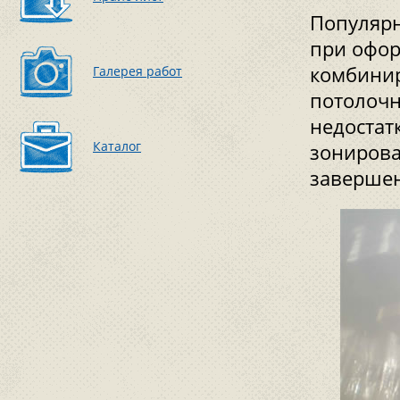
Популяр
при офор
комбинир
Галерея работ
потолочн
недостат
Каталог
зонирова
завершен