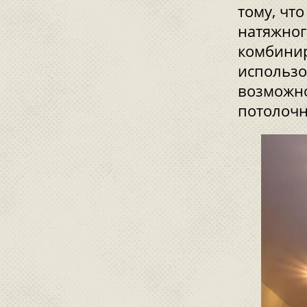
тому, чт
натяжног
комбинир
использо
возможно
потолочн