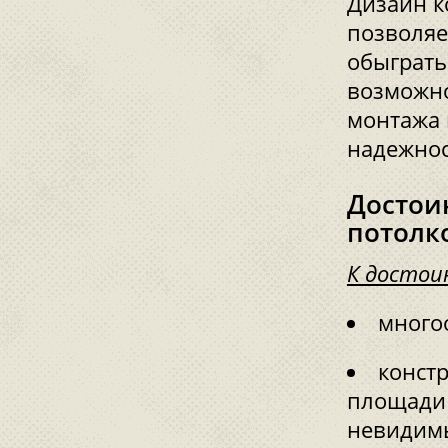
Дизайн 
позволяет
обыграть
возможно
монтажа 
надежнос
Достои
потолк
К достои
много
конст
площади 
невидимы