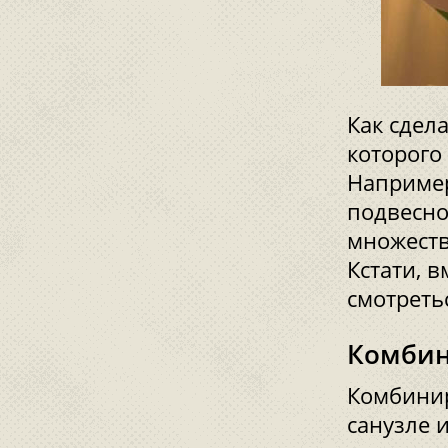
Как сдел
которого
Например
подвесно
множеств
Кстати, 
смотреть
Комбин
Комбинир
санузле 