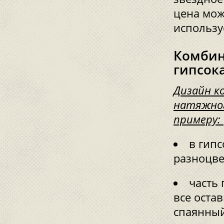
цена мож
использу
Комбин
гипсок
Дизайн к
натяжног
примеру:
в гип
разноцве
часть 
все оста
спаянный