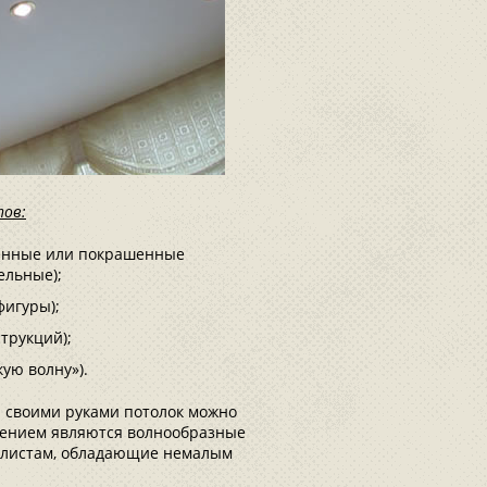
пов:
ленные или покрашенные
ельные);
фигуры);
трукций);
ую волну»).
и своими руками потолок можно
чением являются волнообразные
иалистам, обладающие немалым