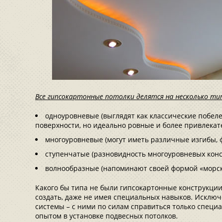
Все гипсокартонные потолки делятся на несколько ти
одноуровневые (выглядят как классические побе
поверхности, но идеально ровные и более привлекат
многоуровневые (могут иметь различные изгибы, 
ступенчатые (разновидность многоуровневых конс
волнообразные (напоминают своей формой «морск
Какого бы типа не были гипсокартонные конструкци
создать, даже не имея специальных навыков. Исклю
системы – с ними по силам справиться только спец
опытом в установке подвесных потолков.