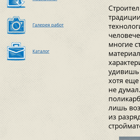
Строитель
традиции
технолог
Галерея работ
человече
многие с
Каталог
материа
характер
удивишь 
хотя еще
не думал
поликарб
лишь воз
из разря
строймат