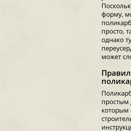
Поскольк
форму, м
поликарб
просто, 
однако т
переусер
может сл
Правил
полика
Поликарб
простым 
которым
строител
инструкц