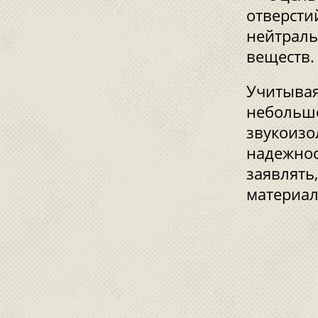
отверсти
нейтраль
веществ
Учитывая
небольшо
звукоизо
надежнос
заявлять
материал