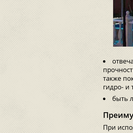
отвеч
прочност
также по
гидро- и
быть л
Преиму
При испо