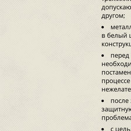
допускаю
другом;
метал
в белый 
конструк
перед 
необходи
постамен
процессе
нежелате
после
защитную
проблема
с цел