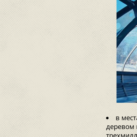
в мес
деревом 
трехмилл