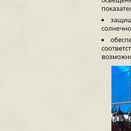
показате
защищ
солнечно
обесп
соответс
возможно