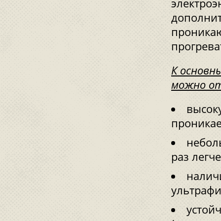
электроэ
дополнит
проникаю
прогрева
К основн
можно о
высок
проникае
небол
раз легч
налич
ультрафи
устой