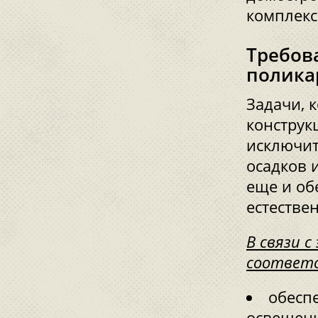
комплекс
Требов
полика
Задачи, 
конструк
исключит
осадков 
еще и об
естествен
В связи 
соответ
обесп
освещенн