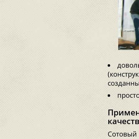
довол
(констру
созданны
просто
Примен
качест
Сотовый 