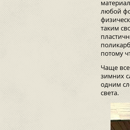
материал
любой фо
физическ
таким св
пластично
поликарб
потому ч
Чаще все
зимних с
одним сл
света.