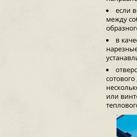
если в
между со
образног
в кач
нарезные
устанавл
отвер
сотового
нескольк
или винт
тепловог