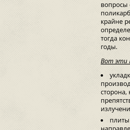
вопросы 
поликарб
крайне р
определе
тогда ко
годы.
Вот эти 
уклад
производ
сторона,
препятс
излучени
плиты
направле