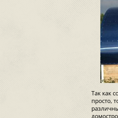
Так как 
просто, 
различны
домостро