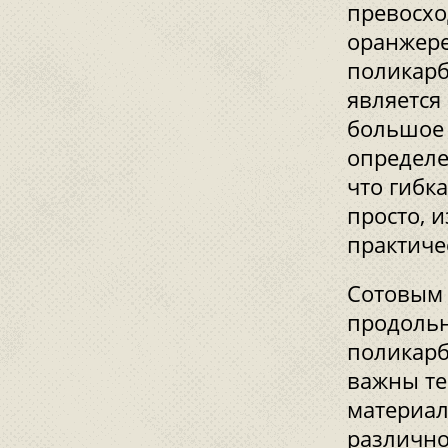
превосхо
оранжере
поликарб
является
большое 
определе
что гибк
просто, 
практиче
Сотовым
продольн
поликарб
важны те
материал
различног