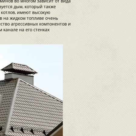
минов во многом зависит от вида
зуется дым, который также
х котлов, имеют высокую
в на жидком топливе очень
ество агрессивных компонентов и
 канале на его стенках