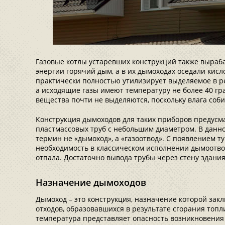
Газовые котлы устаревших конструкций также выра
энергии горячий дым, а в их дымоходах оседали кис
практически полностью утилизирует выделяемое в ре
а исходящие газы имеют температуру не более 40 гр
вещества почти не выделяются, поскольку влага соби
Конструкция дымоходов для таких приборов предусм
пластмассовых труб с небольшим диаметром. В данн
термин не «дымоход», а «газоотвод». С появлением 
необходимость в классическом исполнении дымоотво
отпала. Достаточно вывода трубы через стену здания
Назначение дымоходов
Дымоход – это конструкция, назначение которой зак
отходов, образовавшихся в результате сгорания топлив
температура представляет опасность возникновения