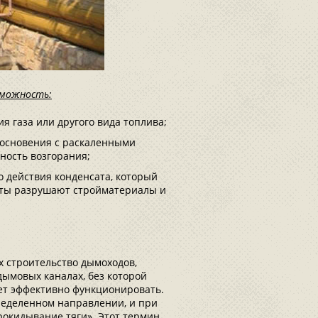
зможность:
 газа или другого вида топлива;
косновения с раскаленными
ность возгорания;
 действия конденсата, который
слоты разрушают стройматериалы и
 строительство дымоходов,
дымовых каналах, без которой
ет эффективно функционировать.
ределенном направлении, и при
окидывание тяги». Этот термин