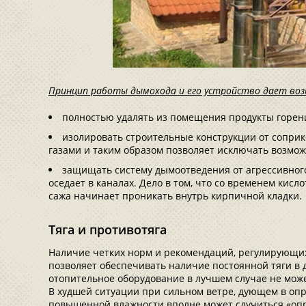
Принцип работы дымохода и его устройство дает во
полностью удалять из помещения продукты горения
изолировать строительные конструкции от сопри
газами и таким образом позволяет исключать возмож
защищать систему дымоотведения от агрессивного
оседает в каналах. Дело в том, что со временем ки
сажа начинает проникать внутрь кирпичной кладки.
Тяга и противотяга
Наличие четких норм и рекомендаций, регулирующих
позволяет обеспечивать наличие постоянной тяги в 
отопительное оборудование в лучшем случае не мож
В худшей ситуации при сильном ветре, дующем в оп
повышенной влажности вполне может случиться «опр