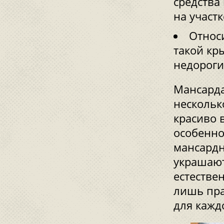
средства
на участк
Относ
такой кр
недороги
Мансарда
нескольк
красиво 
особенно
мансардн
украшают
естестве
лишь пра
для кажд