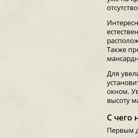
отсутств
Интересн
естестве
располож
Также пр
мансард
Для увел
установи
окном. У
высоту м
С чего 
Первым д