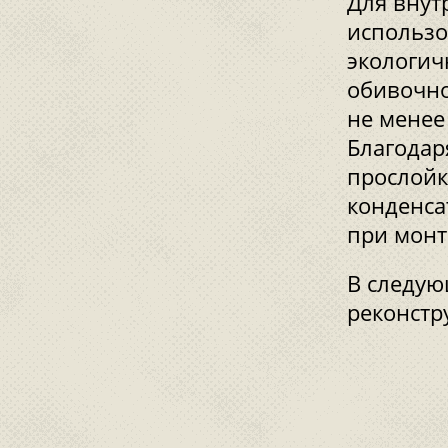
Для внут
использо
экологич
обивочно
не менее
Благодар
прослойк
конденса
при монт
В следую
реконстр