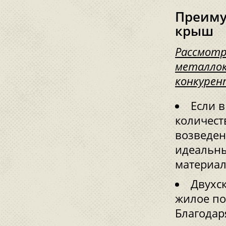
Преиму
крыш
Рассмотр
металлок
конкурен
Если в
количест
возведен
идеальны
материал
Двухс
жилое по
Благодар