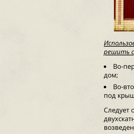
Использо
решить с
Во-пе
дом;
Во-вт
под крыш
Следует 
двухскат
возведен