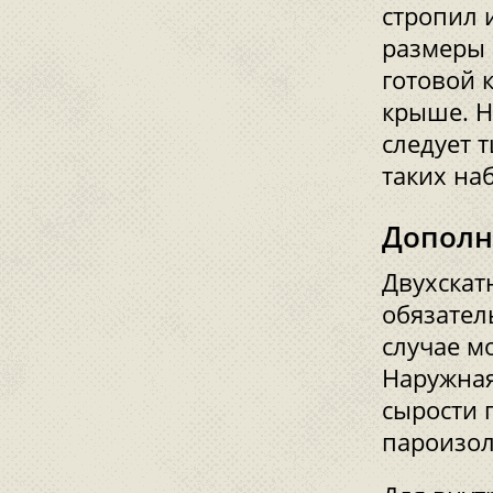
стропил 
размеры 
готовой 
крыше. Н
следует 
таких на
Дополн
Двухска
обязател
случае м
Наружная
сырости 
пароизо