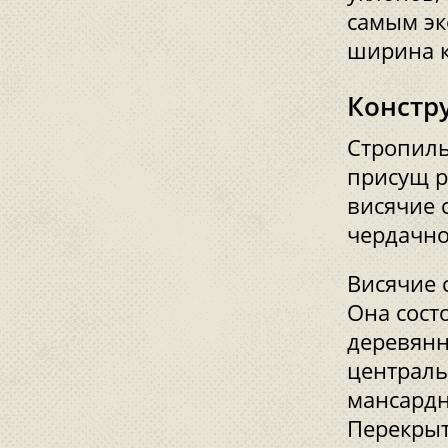
самым эк
ширина к
Констр
Стропиль
присущ р
висячие 
чердачно
Висячие 
Она сост
деревянн
централь
мансардн
Перекрыт