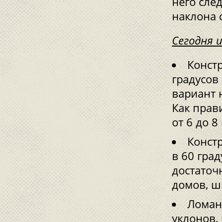
него сле
наклона 
Сегодня 
Конст
градусов
вариант 
Как прав
от 6 до 8
Конст
в 60 гра
достаточ
домов, ш
Ломан
уклонов, 