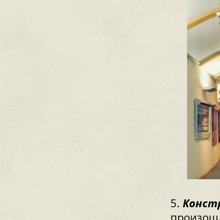
Конст
произошл