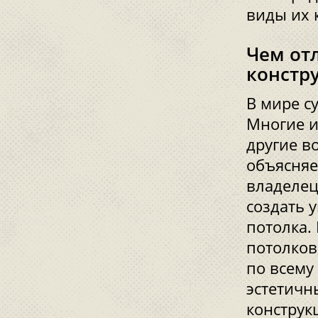
виды их 
Чем от
констр
В мире с
Многие и
другие в
объясняе
владелец
создать 
потолка.
потолков
по всему
эстетичн
конструк