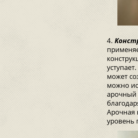
Констр
применяе
конструк
уступает
может со
можно ис
арочный 
благодар
Арочная 
уровень 