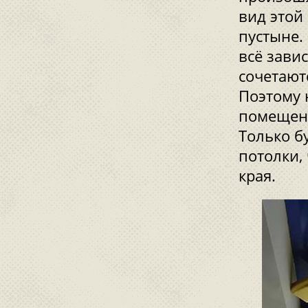
вид этой
пустыне.
всё зави
сочетают
Поэтому 
помещени
Только б
потолки,
края.