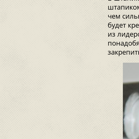
штапиком
чем силь
будет кр
из лидер
понадобя
закрепит