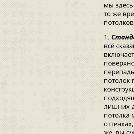
мы здесь
то же вр
потолков
Станд
всё сказ
включает
поверхно
перепады
потолок 
конструк
подходящ
лишних д
потолка 
оттенках
же, вы с