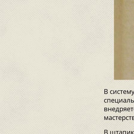
В систем
специаль
внедряет
мастерст
В штапик