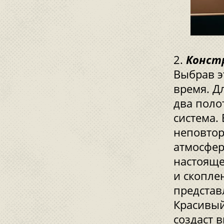
Конст
Выбрав э
время. Д
два поло
система.
неповтор
атмосфер
настояще
и скопле
представ
Красивый
создаст 