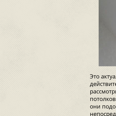
Это акту
действит
рассмотр
потолков
они подо
непосред