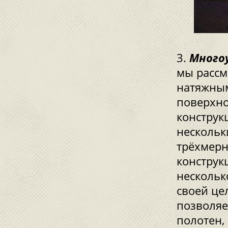
Много
мы рассм
натяжным
поверхно
конструк
нескольк
трёхмер
конструк
нескольк
своей це
позволяе
полотен,