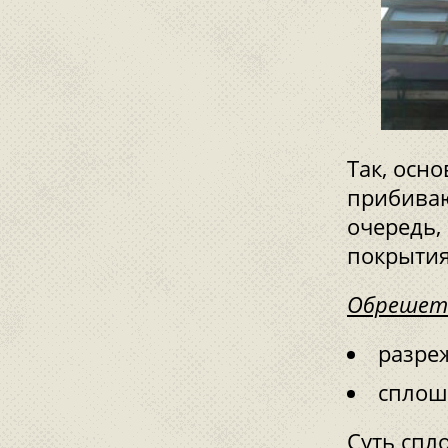
Так, осн
прибиваю
очередь,
покрытия
Обрешетк
разре
сплош
Суть спл