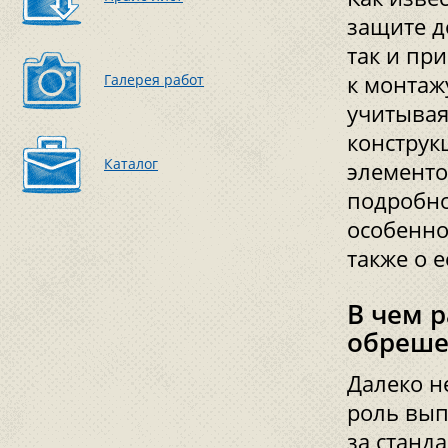
защите д
так и пр
Галерея работ
к монтаж
учитывая
конструк
Каталог
элементо
подробно
особенно
также о 
В чем 
обреше
Далеко н
роль вып
за станд