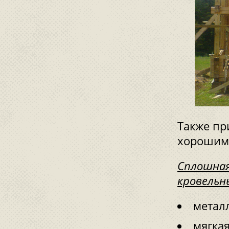
Также пр
хорошими
Сплошная
кровельн
метал
мягка