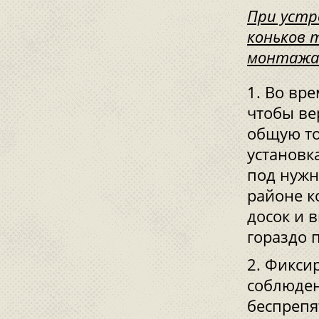
При устр
коньков 
монтажа
Во вре
чтобы ве
общую то
установк
под нужн
районе к
досок и 
гораздо 
Фиксир
соблюден
беспрепя