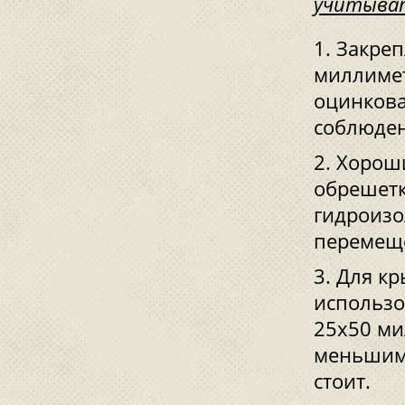
учитыват
Закреп
миллимет
оцинкова
соблюден
Хороши
обрешетк
гидроизо
перемеще
Для кр
использо
25x50 ми
меньшим,
стоит.