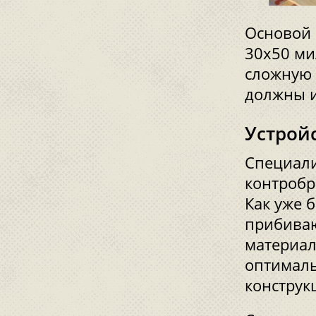
Основой 
30x50 ми
сложную 
должны и
Устрой
Специали
контробр
Как уже б
прибиваю
материал
оптималь
конструк