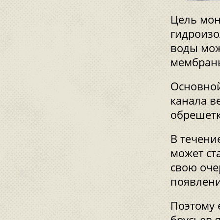
Цель мон
гидроизо
воды мож
мембраны
Основной
канала в
обрешетк
В течени
может ст
свою оче
появлени
Поэтому 
брусьев 