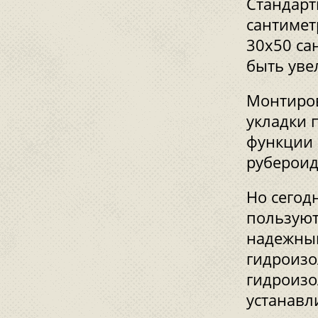
Стандарт
сантимет
30x50 са
быть уве
Монтиров
укладки 
функции 
рубероид
Но сегод
пользуют
надежны
гидроизо
гидроизо
устанавл