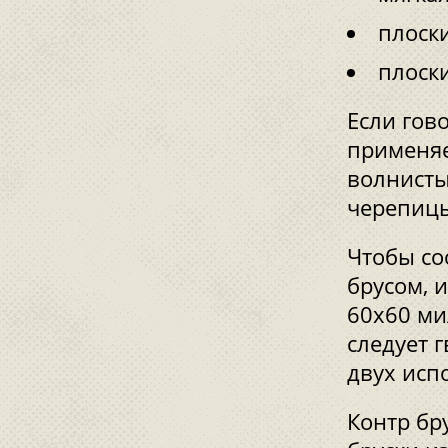
плоски
плоски
Если гов
применяе
волнисты
черепицы
Чтобы со
брусом, 
60x60 ми
следует 
двух исп
Контр бр