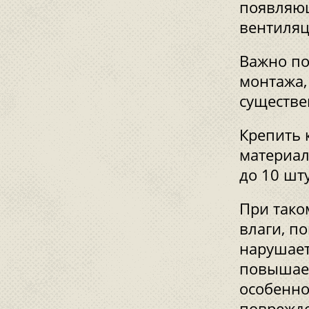
появляющ
вентиляц
Важно по
монтажа,
существ
Крепить 
материал
до 10 шту
При тако
влаги, по
нарушаетс
повышает
особенно
поврежде