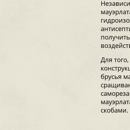
Независи
мауэрлат
гидроизо
антисепт
получить
воздейст
Для того
конструк
брусья м
сращиваю
самореза
мауэрлат
скобами.