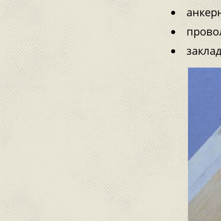
анкер
прово
закла