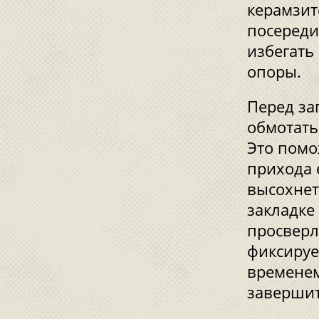
керамзит
посереди
избегать
опоры.
Перед за
обмотать
Это помо
прихода е
высохнет
закладке
просверл
фиксируе
временем
завершит