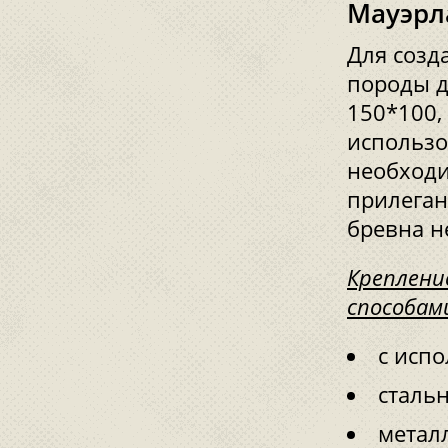
Мауэрл
Для созд
породы д
150*100,
использо
необходи
прилеган
бревна н
Креплени
способам
с исп
сталь
металл