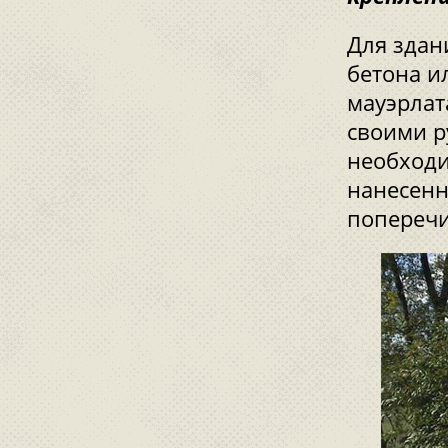
Для здан
бетона и
мауэрлат
своими р
необходи
нанесенн
попереч