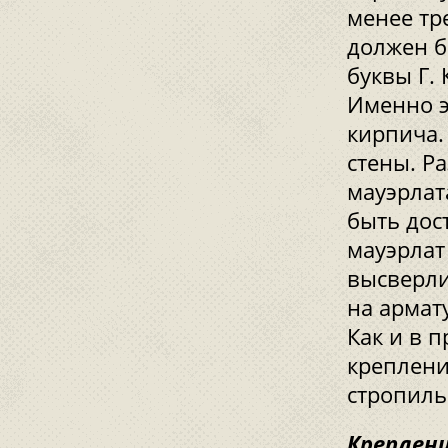
менее тр
должен б
буквы Г.
Именно э
кирпича.
стены. Р
мауэрлат
быть дос
мауэрлат 
высверли
на армат
Как и в 
креплени
стропиль
Креплени