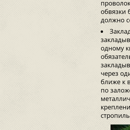
проволок
обвязки 
должно с
Закла
закладыв
одному к
обязател
закладыв
через од
ближе к 
по залож
металлич
креплени
стропиль