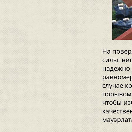
На повер
силы: вет
надежно 
равномер
случае к
порывом 
чтобы из
качестве
мауэрлата