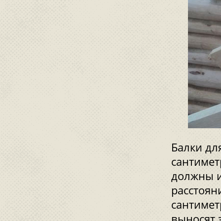
Балки дл
сантимет
должны и
расстоян
сантимет
выносят з