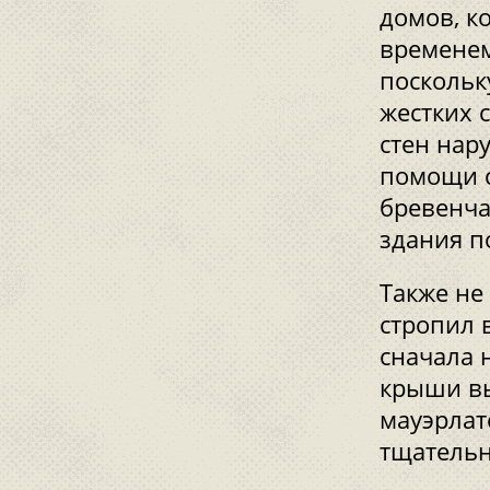
домов, к
временем
поскольк
жестких 
стен нар
помощи с
бревенча
здания п
Также не
стропил 
сначала 
крыши вы
мауэрлат
тщательн