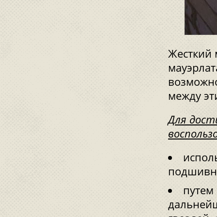
Жесткий 
мауэрлат
возможно
между эт
Для дост
воспольз
испол
подшивно
путем
дальнейш