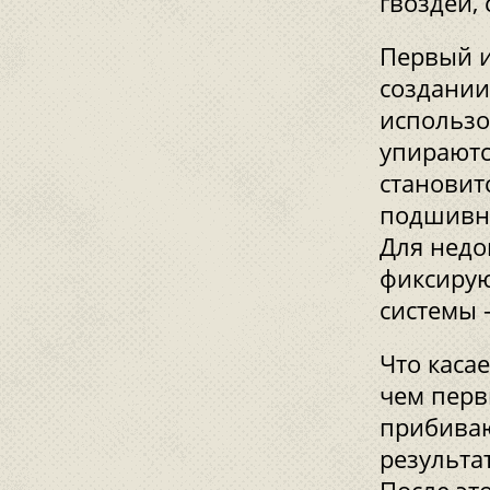
гвоздей,
Первый и
создании
использо
упираютс
становит
подшивно
Для недо
фиксирую
системы 
Что касае
чем перв
прибиваю
результа