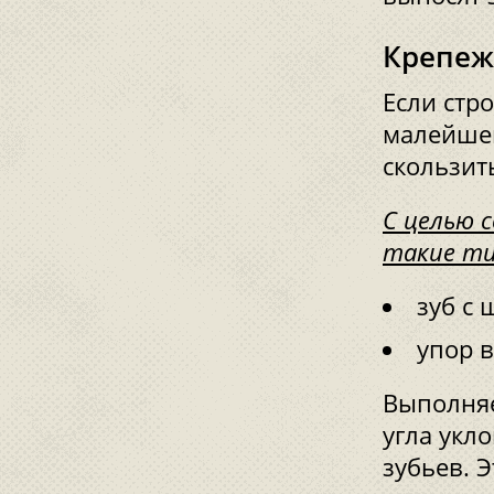
Крепеж
Если стр
малейшей
скользит
С целью 
такие ти
зуб с
упор в
Выполняе
угла укл
зубьев. 