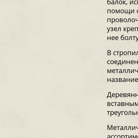
балок, и
помощи с
проволоч
узел креп
нее болт
В стропи
соединен
металлич
название
Деревянн
вставным
треуголь
Металлич
ассортим