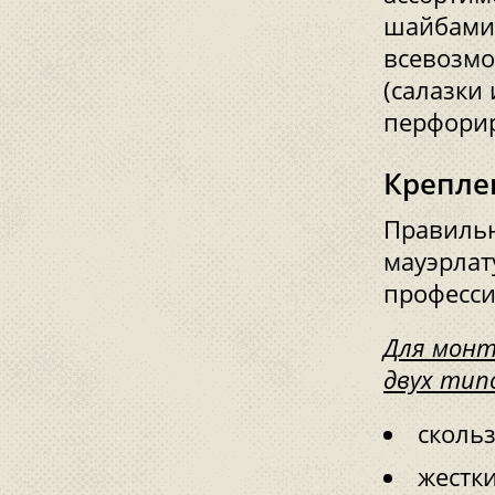
шайбами,
всевозмо
(салазки
перфорир
Крепле
Правильн
мауэрлат
професс
Для монт
двух тип
сколь
жестк