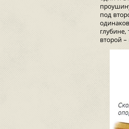
проушину
под втор
одинаков
глубине,
второй –