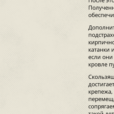
После эт
Полученн
обеспечи
Дополнит
подстрах
кирпично
катанки 
если они
кровле п
Скользящ
достигае
крепежа,
перемеща
сопрягае
такой де