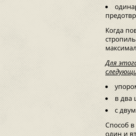
одина
предотвр
Когда по
стропиль
максимал
Для этог
следующи
упоро
в два 
с дву
Способ в
один и в