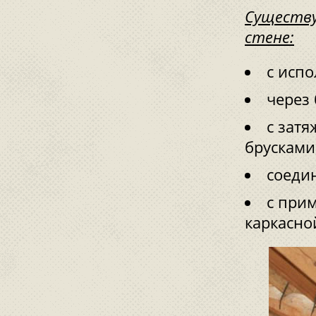
Существу
стене:
с исп
через
с зат
брусками
соедин
с при
каркасно