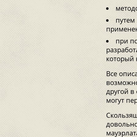
метод
путем 
применен
при п
разработ
который 
Все опис
возможно
другой в
могут пе
Скользящ
довольно
мауэрлат