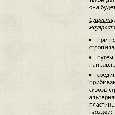
она буде
Существу
мауэрлат
при п
стропила
путем 
направле
соеди
прибиваю
сквозь с
альтерна
пластины
гвоздей;