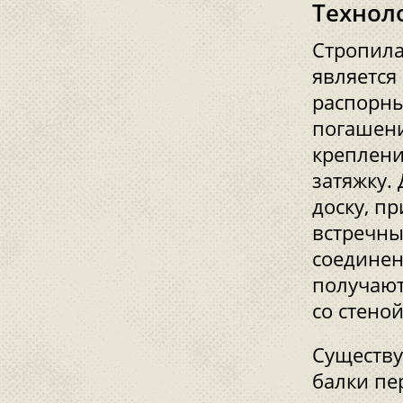
Технол
Стропила
является
распорны
погашени
креплени
затяжку.
доску, п
встречны
соединен
получают
со стеной
Существу
балки пе