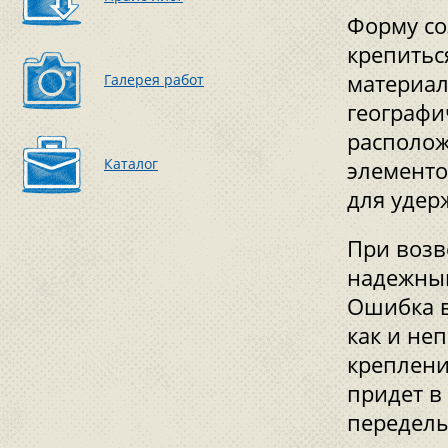
Форму со
крепитьс
материал
Галерея работ
географи
располож
Каталог
элементо
для удер
При возв
надежный
Ошибка в
как и не
креплени
придет в
переделы