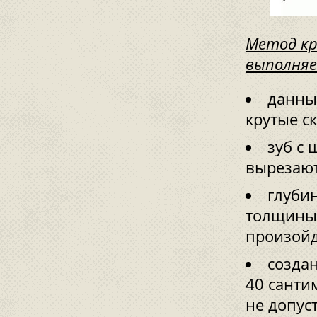
Метод кр
выполняе
данны
крутые с
зуб с 
вырезают
глубин
толщины 
произойд
создан
40 санти
не допуст