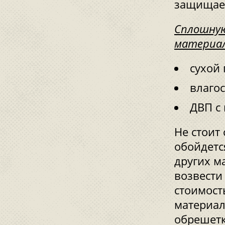
защищает
Сплошную
материал
сухой
влаго
ДВП с
Не стоит
обойдетс
других м
возвести
стоимост
материал
обрешетк