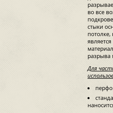
разрывае
во все в
подкрове
стыки ос
потолке, 
является
материал
разрыва 
Для част
использо
перфо
станда
наноситс