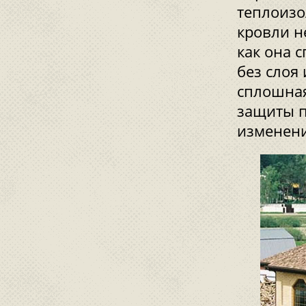
теплоизо
кровли н
как она 
без слоя
сплошная
защиты п
изменени