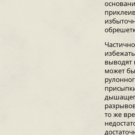
основани
приклеив
избыточн
обрешетк
Частично
избежать
выводят 
может бы
рулонног
присыпки
дышащего
разрывов
то же вр
недостат
достаточ