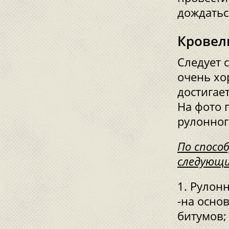
дождатьс
Кровел
Следует 
очень хо
достигает
На фото 
рулонног
По спосо
следующи
Рулонн
-на осно
битумов;