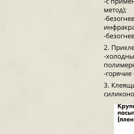
-с приме
метод);
-безогне
инфракра
-безогне
Прикл
-холодны
полимерн
-горячие
Клеящи
силиконо