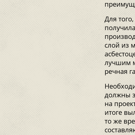
преимуще
Для того
получила
производ
слой из 
асбестоц
лучшим м
речная г
Необходи
должны з
на проек
итоге вы
то же вр
составля