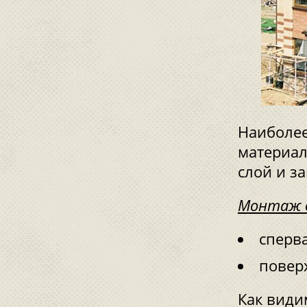
Наиболее
материал
слой и з
Монтаж в
сперв
повер
Как види