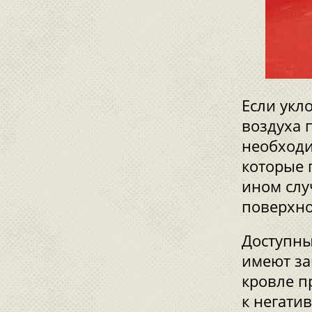
Если укл
воздуха 
необходи
которые 
ином слу
поверхно
Доступны
имеют за
кровле п
к негати