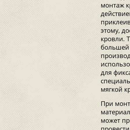
монтаж к
действие
приклеив
этому, д
кровли. Т
большей
производ
использо
для фикс
специаль
мягкой к
При монт
материал
может пр
провести