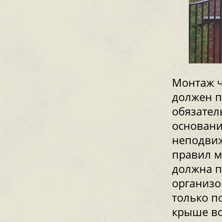
Монтаж ч
должен п
обязател
основани
неподвиж
правил м
должна п
организо
только п
крыше во