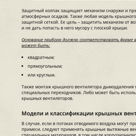
Защитный колпак защищает механизм снаружи и пре
атмосферных осадков. Также любая модель крышного
защитной сеткой. Ее цель – защитить механизм от в
и не дать попасть в него мусору с плоской крыши.
Основание прибора должно соответствовать форме в
может быть:
квадратным;
прямоугольным;
или круглым.
Также монтаж крышного вентилятора дымоудаления 
специальных переходников. Либо может быть исполь
крышных вентиляторов.
Модели и классификации крышных вен
В случае, если в потоках отводимого воздуха могут п
примеси, следуют применять крышные вытяжные вен
специальных материалов, в том числе коррозионноус