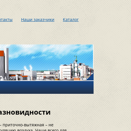
нтакты
Наши заказчики
Каталог
азновидности
– приточно-вытяжная – не
уляцию воздуха. Чаще всего для