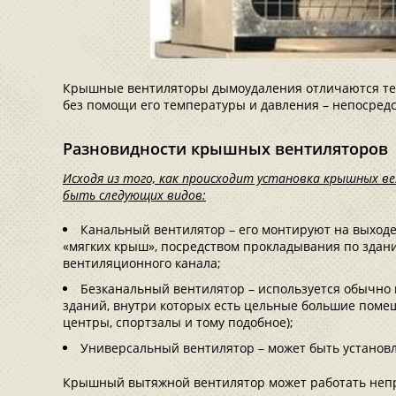
Крышные вентиляторы дымоудаления отличаются тем,
без помощи его температуры и давления – непосред
Разновидности крышных вентиляторов
Исходя из того, как происходит установка крышных в
быть следующих видов:
Канальный вентилятор – его монтируют на выходе
«мягких крыш», посредством прокладывания по здан
вентиляционного канала;
Безканальный вентилятор – используется обычно
зданий, внутри которых есть цельные большие поме
центры, спортзалы и тому подобное);
Универсальный вентилятор – может быть установл
Крышный вытяжной вентилятор может работать непр