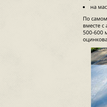
на мас
По самом
вместе с
500-600 
оцинкова