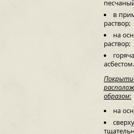
песчаный
в при
раствор;
на ос
раствор;
горяча
асбестом
Покрытие
располож
образом:
на ос
сверху
тщательн