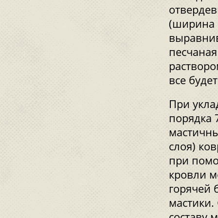
отвердев
(ширина о
выравнив
песчаная
растворо
все буде
При укла
порядка 
мастичны
слоя) ко
при помо
кровли м
горячей 
мастики.
составу 