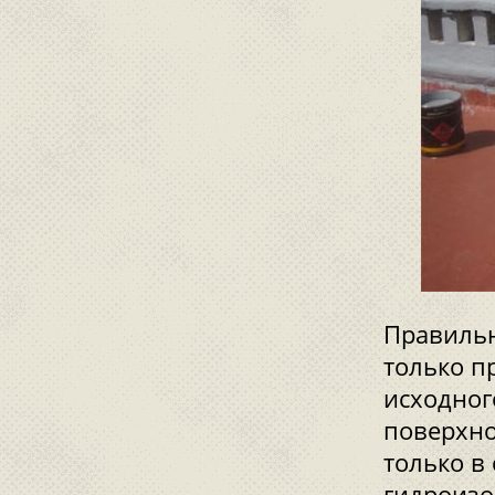
Правильн
только п
исходног
поверхно
только в
гидроизо