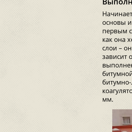
Выполн
Начинает
основы и
первым с
как она 
слои – он
зависит 
выполнен
битумной
битумно-
коагулят
мм.