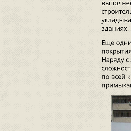
выполнен
строител
укладыв
зданиях.
Еще одн
покрытия
Наряду с
сложност
по всей 
примыка