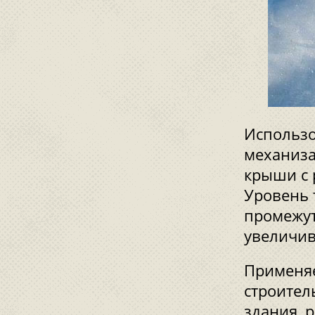
Использо
механиза
крыши с 
Уровень 
промежут
увеличива
Применяе
строител
здания, 