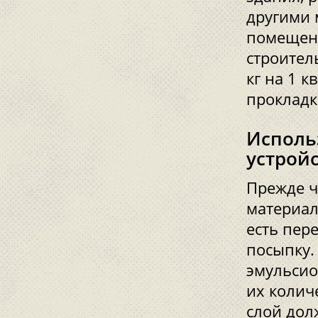
другими 
помещени
строител
кг на 1 к
прокладке
Исполь
устрой
Прежде ч
материал
есть пер
посыпку.
эмульсио
их колич
слой дол