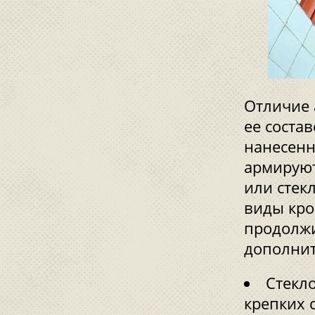
Отличие 
ее соста
нанесенн
армируют
или стек
виды кро
продолжи
дополнит
Стекло
крепких 