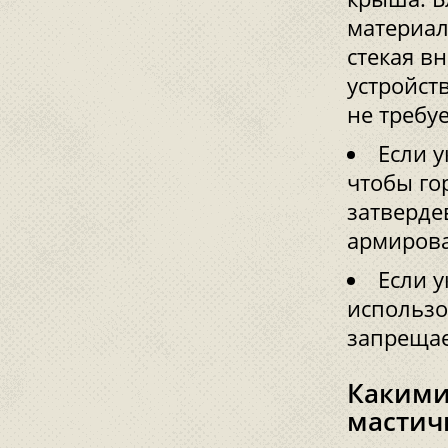
материал
стекая в
устройст
не требуе
Если у
чтобы го
затверде
армиров
Если у
использо
запрещае
Какими
мастич