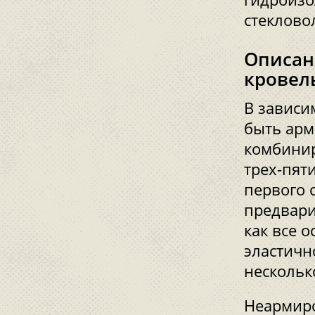
стеклово
Описан
кровел
В зависи
быть ар
комбинир
трех-пят
первого 
предвари
как все 
эластичн
нескольк
Неармиро