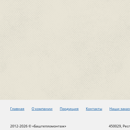
Главная
О компании
Продукция
Контакты
Наши заказ
2012-2026 © «Баштепломонтаж»
450029, Рес