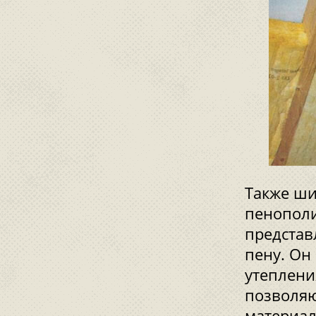
Также ши
пенополи
предста
пену. Он
утеплени
позволяю
материал