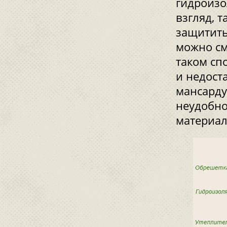
гидроизо
взгляд, 
защитить
можно см
таком сп
и недост
мансарду
неудобно
материал