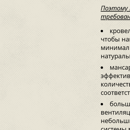
Поэтому 
требован
крове
чтобы на
минималь
натураль
манса
эффектив
количест
соответст
больш
вентиляц
небольш
системы 