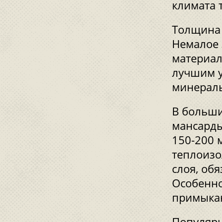
климата 
Толщина 
Немалое 
материал
лучшим у
минераль
В больши
мансарды
150-200 
теплоизо
слоя, об
Особенно
примыкан
Популярн