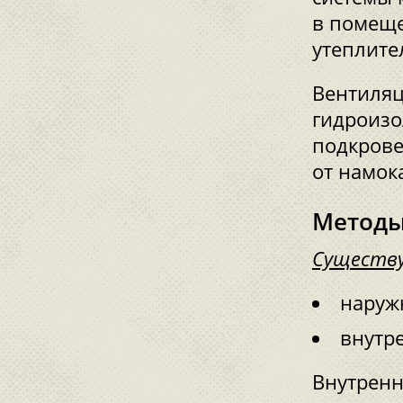
в помеще
утеплите
Вентиляц
гидроизо
подкрове
от намок
Методы
Существу
наруж
внутре
Внутренн