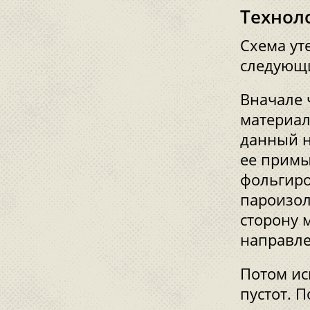
Технол
Схема ут
следующ
Вначале 
материал
данный н
ее примы
фольгиро
пароизол
сторону 
направле
Потом ис
пустот. 