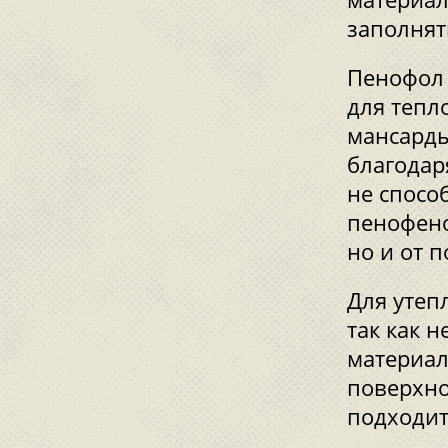
заполнят
Пенофол 
для тепл
мансарды
благодар
не спосо
пенофено
но и от 
Для утеп
так как 
материал
поверхно
подходит