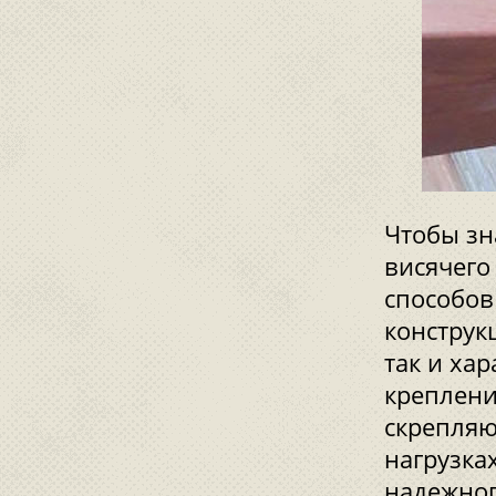
Чтобы зн
висячего
способов
конструк
так и ха
креплени
скрепляю
нагрузка
надежног