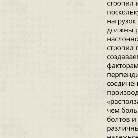
стропил 
поскольк
нагрузок
должны р
наслонно
стропил 
создавае
факторам
перпенди
соединен
производ
«располз
чем боль
болтов и
различны
надежное