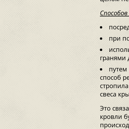
Способов
посре
при п
испол
гранями 
путем
способ р
стропила
свеса кр
Это связа
кровли б
происход