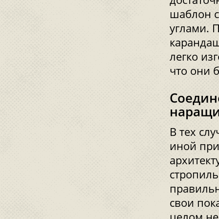
шаблон с
углами. 
карандаш
легко изг
что они 
Соедин
наращ
В тех слу
иной при
архитект
стропиль
правильн
свои пок
целом не