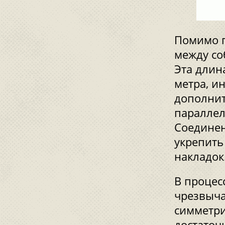
Помимо п
между со
Эта длин
метра, и
дополнит
параллел
Соединен
укрепить
накладок
В процес
чрезвыча
симметри
достаточ