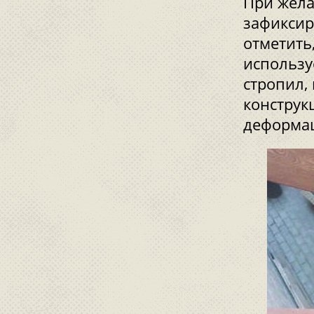
При жела
зафиксир
отметить
использу
стропил,
конструк
деформац