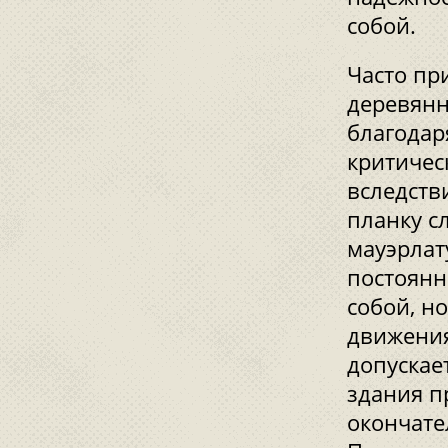
собой.
Часто пр
деревянн
благодар
критичес
вследств
планку сл
мауэрлату
постоянн
собой, н
движения
допускае
здания п
окончате