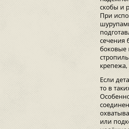
скобы и 
При испо
шурупами
подготав
сечения 
боковые 
стропиль
крепежа,
Если дет
то в так
Особенно
соединен
охватыва
или подк