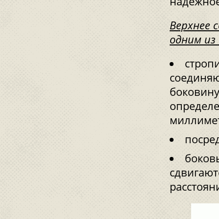
надёжное
Верхнее 
одним из
строп
соединяю
боковину
определе
миллимет
посред
боков
сдвигают
расстоян