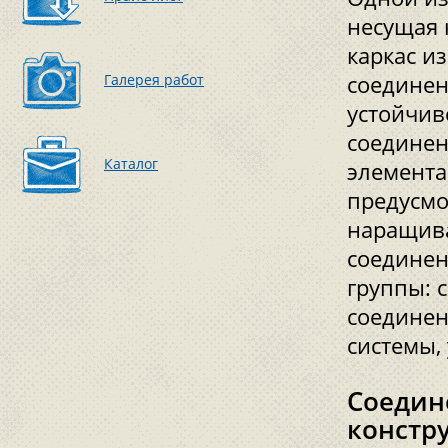
несущая 
каркас из
Галерея работ
соединен
устойчив
соединен
Каталог
элемента
предусмо
наращива
соединен
группы: 
соединен
системы,
Соедин
констр