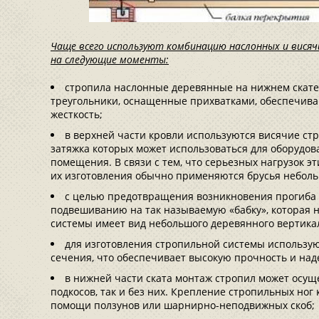
Чаще всего используют комбинацию наслонных и висяч
на следующие моменты:
стропила наслонные деревянные на нижнем скат
треугольники, оснащенные прихватками, обеспечи
жесткость;
в верхней части кровли используются висячие ст
затяжка которых может использоваться для оборудов
помещения. В связи с тем, что серьезных нагрузок э
их изготовления обычно применяются брусья неболь
с целью предотвращения возникновения прогиба 
подвешиванию на так называемую «бабку», которая н
системы имеет вид небольшого деревянного вертика
для изготовления стропильной системы использу
сечения, что обеспечивает высокую прочность и на
в нижней части ската монтаж стропил может осущ
подкосов, так и без них. Крепление стропильных ног
помощи ползунов или шарнирно-неподвижных скоб;