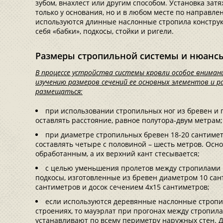
зубом, внахлест или другим способом. Установка зат
только у основания, но и в любом месте по направлен
используются длинные наслонные стропила конструк
себя «бабки», подкосы, стойки и ригели.
Размеры стропильной системы и нюанс
В процессе устройства системы кровли особое вниман
изучению размеров сечений ее основных элементов и 
размещаться:
при использовании стропильных ног из бревен и 
оставлять расстояние, равное полутора-двум метрам; и
при диаметре стропильных бревен 18-20 сантиме
составлять четыре с половиной – шесть метров. Осн
обработанным, а их верхний кант стесывается;
с целью уменьшения пролетов между стропилами 
подкосы, изготовленные из бревен диаметром 10 сан
сантиметров и досок сечением 4х15 сантиметров;
если используются деревянные наслонные строп
строениях, то мауэрлат при прогонах между стропил
устанавливают по всему периметру наружных стен. 