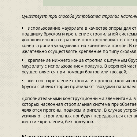
Существует три способа устройства стропил наслонн
использование мауэрлата в качестве опоры для с
подшивку бруском и крепление стропильной системы
дополнительного страховочного крепления к стене п
конец стропил укладывают на коньковый прогон. В с
желательно осуществлять крепление по типу скольз
крепление нижнего конца стропил к штучным брус
мауэрлату с использованием ползуна. В верхней час
осуществляется при помощи болтов или гвоздей;
жесткое скрепление стропил и прогона в коньковы
бруски с обеих сторон прибивают гвоздями параллел
Дополнительными конструкционными элементами, в 
которых наслонная стропильная система приобретае
являются прогоны, подкосы и ригели. В случае устро
усилия от стропильных ног будут передаваться стен
жесткие крепления, без ползунов.
Мансарда и наслонные стропила