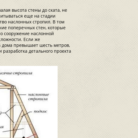
лая высота стены до ската, не
итываться еще на стадии
ство наслонных стропил. В том
чие поперечных стен, которые
то сооружение наслонной
сложности. Если же
а дома превышает шесть метров,
 разработка детального проекта