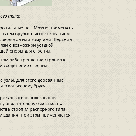
ого типа:
тропильных ног. Можно применять
 путем врубки с использованием
роволокой или хомутами. Верхний
вязи с возможной усадкой
ящей опоры для стропил;
кам либо крепление стропил к
ти соединение стропил
е узлы. Для этого деревянные
ьно коньковому брусу.
результате использования
т дополнительную жесткость,
йства стропил распорного типа
ам здания. При этом применяются