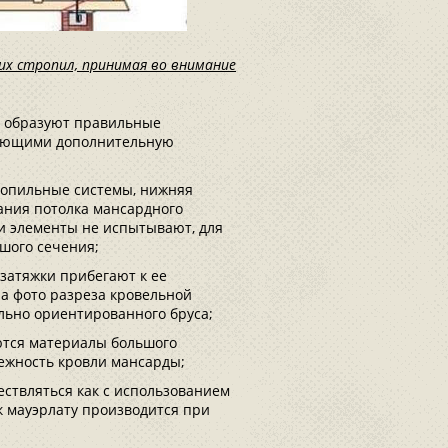
их стропил, принимая во внимание
е образуют правильные
вающими дополнительную
ропильные системы, нижняя
ания потолка мансардного
ти элементы не испытывают, для
шого сечения;
затяжки прибегают к ее
а фото разреза кровельной
льно ориентированного бруса;
ются материалы большого
дежность кровли мансарды;
ествляться как с использованием
 к мауэрлату производится при