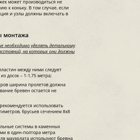
яжек может производиться не
ию к коньку. В том случае, если
ция и узлы должны включать в
ы монтажа
ие необходимо уделять детальному
расстояний, на которых они должны
пластин между ними следует
з досок – 1-1,75 метра;
тров ширина пролетов должна
ование бревен остается не
рекомендуется использовать
тиметров, брусьев сечением 8х8
ильные системы в каменных
ами в один-полтора метра
Для мауэрлата используют бревна