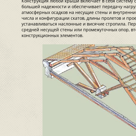
Конструкция любой крыши включает в себя систему с
большей надежности и обеспечивает передачу нагрузк
атмосферных осадков на несущие стены и внутренние
числа и конфигурации скатов, длины пролетов и прое
устанавливаться наслонные и висячие стропила. П
средней несущей стены или промежуточных опор, вто
конструкционных элементов.