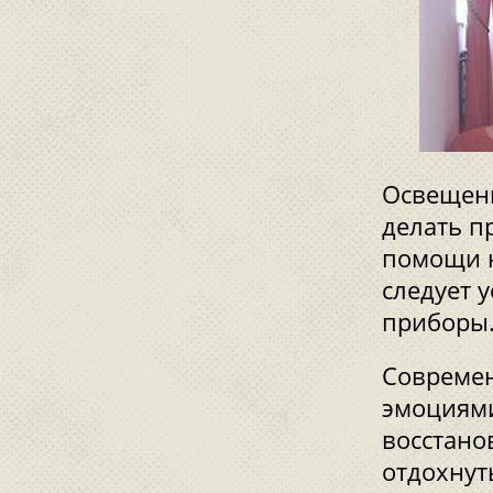
Освещени
делать п
помощи н
следует 
приборы
Современ
эмоциями
восстано
отдохнут