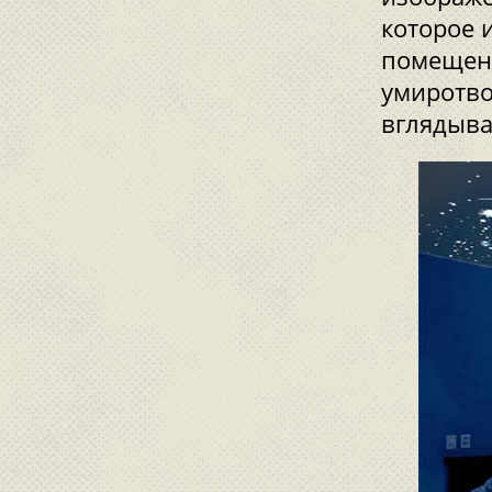
которое 
помещени
умиротво
вглядыва