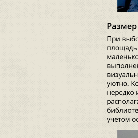
Размер
При выбо
площадь 
маленько
выполнен
визуальн
уютно. К
нередко 
располаг
библиоте
учетом о