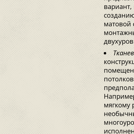
вариант,
созданию
матовой 
монтажны
двухуров
Ткане
конструк
помещен
потолков
предпола
Например
мягкому 
необычны
многоуро
исполнен