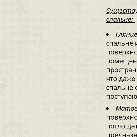
Существ
спальне:
Глянц
спальне 
поверхнос
помещени
простран
что даже
спальне 
поступаю
Матов
поверхно
поглощат
предназн