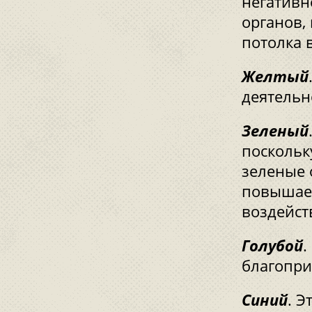
негативн
органов,
потолка 
Желтый
деятельн
Зеленый
поскольк
зеленые 
повышает
воздейст
Голубой
.
благопри
Синий
. Э