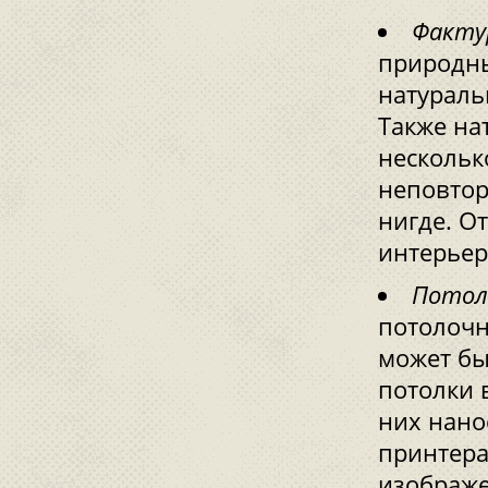
Факту
природны
натураль
Также на
нескольк
неповтор
нигде. О
интерьер
Потоло
потолочн
может бы
потолки 
них нано
принтера
изображе