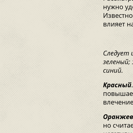
нужно уд
Известно
влияет н
Следует 
зеленый;
синий.
Красный
повышает
влечение
Оранже
но счита