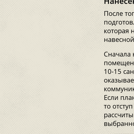
Нанесе
После то
подготов
которая 
навесной
Сначала 
помещени
10-15 са
оказывае
коммуник
Если пла
то отсту
рассчиты
выбранно