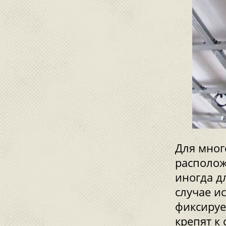
Для мног
располож
иногда д
случае и
фиксируе
крепят к