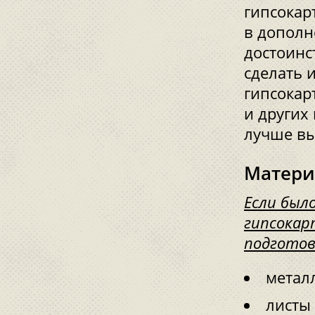
гипсокар
в допол
достоинс
сделать 
гипсокар
и других
лучше вы
Матери
Если был
гипсокар
подготов
метал
листы 