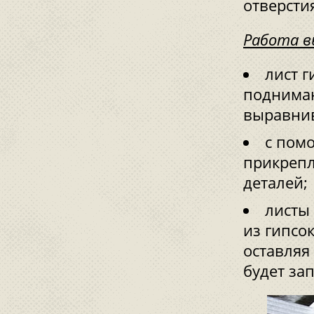
отверсти
Работа в
лист г
поднимаю
выравни
с пом
прикрепл
деталей;
листы 
из гипсо
оставляя
будет за