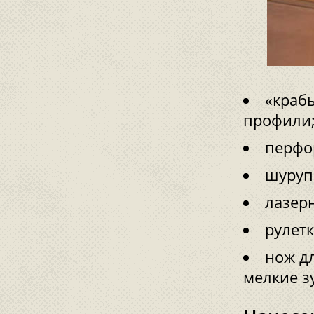
«краб
профили
перфо
шуруп
лазер
рулетк
нож д
мелкие з