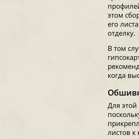
профилей
этом сбо
его лист
отделку.
В том слу
гипсокар
рекоменд
когда выс
Обшивк
Для этой
поскольк
прикрепл
листов к