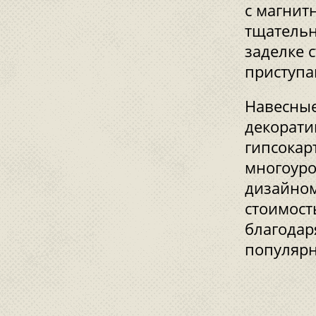
с магнит
тщательн
заделке 
приступа
Навесные
декорати
гипсокар
многоуро
дизайном
стоимост
благодар
популярн