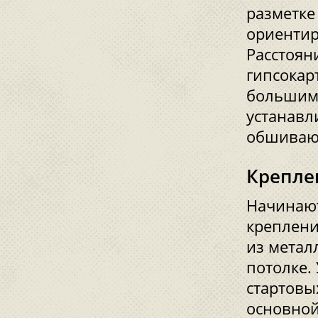
разметке
ориентир
Расстоян
гипсокар
большим,
устанавл
обшивают
Крепле
Начинают
креплени
из метал
потолке.
стартовы
основной