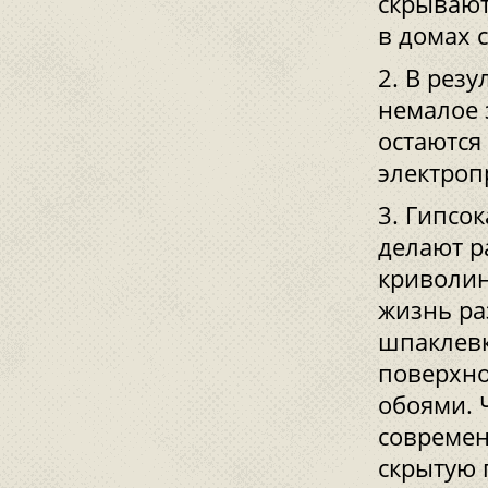
скрывают
в домах 
В резу
немалое 
остаются
электроп
Гипсок
делают р
криволин
жизнь ра
шпаклевк
поверхно
обоями. 
современ
скрытую 