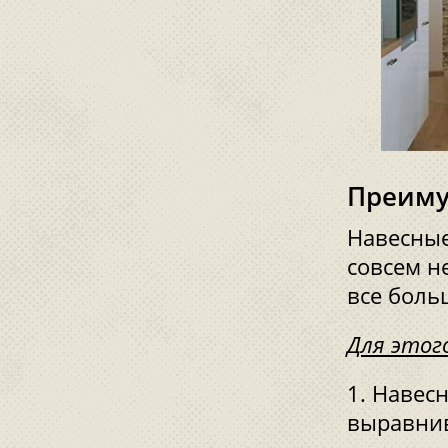
Преиму
Навесные
совсем н
все боль
Для этог
Навесн
выравнив