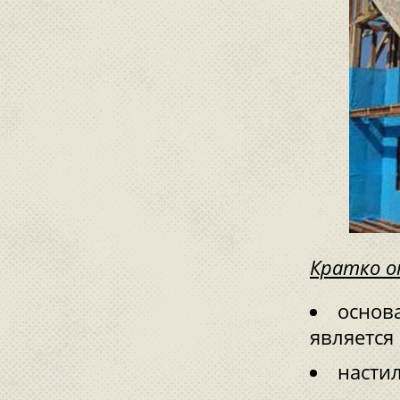
Кратко о
основа
является
насти