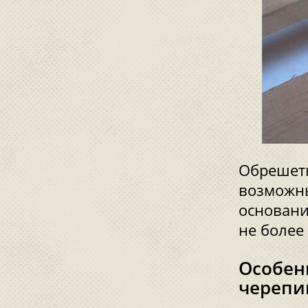
Обрешетк
возможны
основани
не более 
Особен
череп