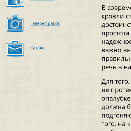
В соврем
кровли с
достоинс
Галерея работ
простота
надежнос
Каталог
важно вы
правильн
речь в н
Для того
не проте
опалубке
должна б
подгоняю
того, на