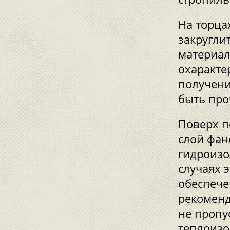
На торца
закругли
материал
охаракте
получени
быть про
Поверх п
слой фан
гидроизо
случаях 
обеспече
рекоменд
не пропу
теплоизо