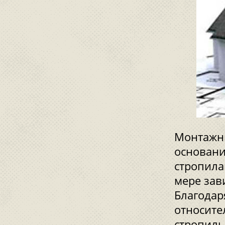
Монтажны
основани
стропила
мере зав
Благодар
относите
стропиль