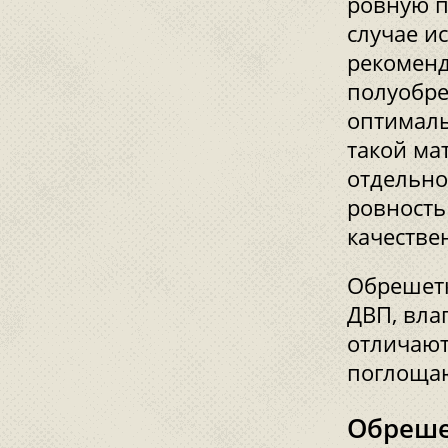
ровную п
случае и
рекоменд
полуобре
оптималь
такой ма
отдельно
ровность
качестве
Обрешетк
ДВП, вла
отличают
поглощаю
Обреше