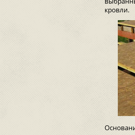
выбранны
кровли.
Основани