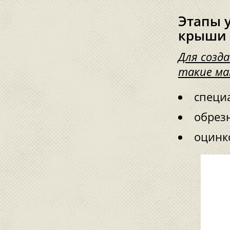
Этапы 
крыши
Для созд
такие ма
специ
обрезн
оцинк