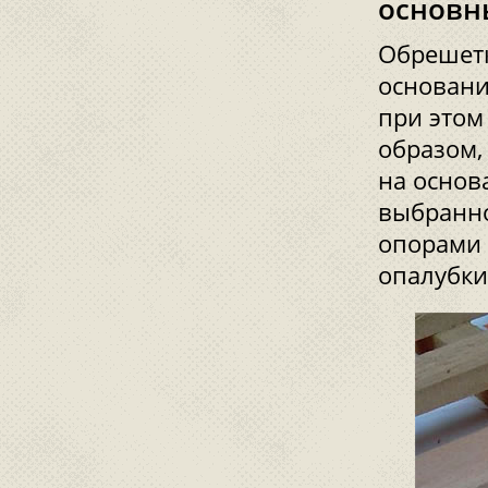
основн
Обрешетк
основани
при этом
образом,
на основ
выбранно
опорами 
опалубки