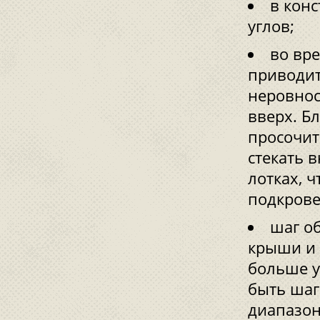
в конс
углов;
во вре
приводит
неровнос
вверх. Б
просочит
стекать 
лотках, 
подкрове
шаг об
крыши и 
больше у
быть шаг
диапазон