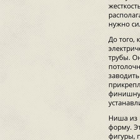
жесткост
располаг
нужно си
До того, 
электрич
трубы. О
потолочн
заводить
прикрепл
финишную
устанавл
Ниша из 
форму. Э
фигуры, 