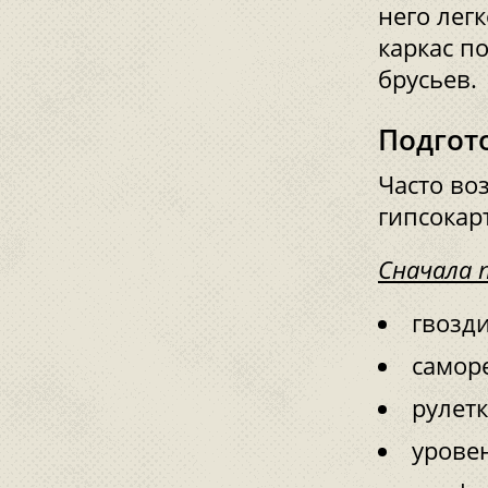
него лег
каркас п
брусьев.
Подгото
Часто воз
гипсокар
Сначала 
гвозд
самор
рулетк
урове