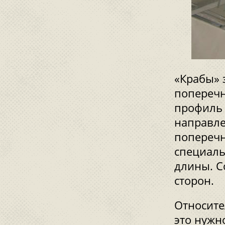
«Крабы» 
поперечн
профиль 
направле
попереч
специаль
длины. С
сторон.
Относите
это нужн