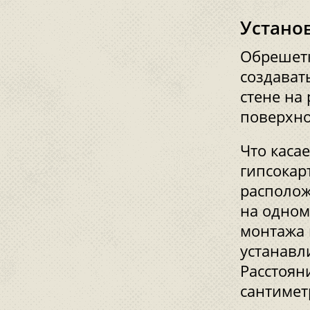
Устано
Обрешетк
создават
стене на
поверхно
Что каса
гипсокар
располож
на одном
монтажа 
устанавл
Расстоян
сантимет