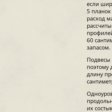
если шир
5 планок
расход м
рассчиты
профилей
60 санти
запасом.
Подвесы 
поэтому 
длину пр
сантимет
Одноуров
продольн
их состы