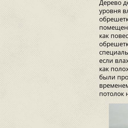
Дерево д
уровня в
обрешетк
помещени
как пове
обрешетк
специаль
если вла
как поло
были про
временем
потолок 