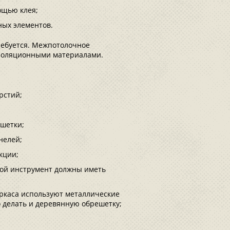
ощью клея;
ных элементов.
требуется. Межпотолочное
изоляционными материалами.
рстий;
ешетки;
нелей;
кции;
угой инструмент должны иметь
аркаса используют металлические
о делать и деревянную обрешетку;