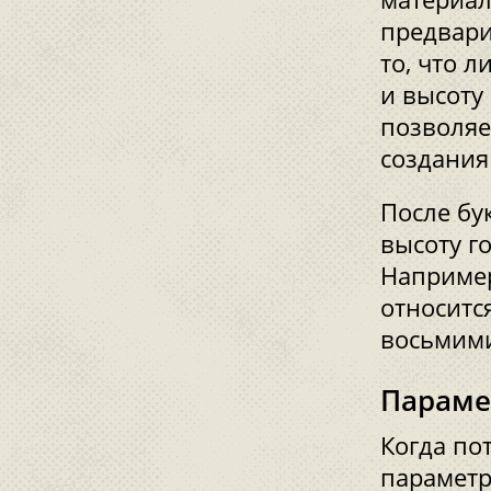
предвари
то, что 
и высоту
позволяе
создания
После бу
высоту г
Например
относится
восьмими
Параме
Когда по
параметр