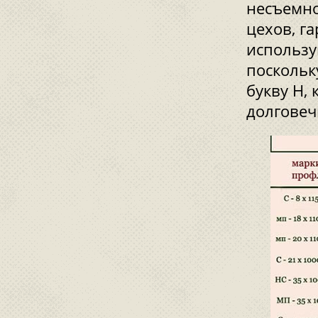
несъемно
цехов, га
использу
поскольк
букву Н,
долговеч