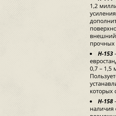
1,2 милл
усиления
дополнит
поверхно
внешний 
прочных 
Н-153
–
евростанд
0,7 – 1,5
Пользует
устанавл
которых 
Н-158
–
наличия 