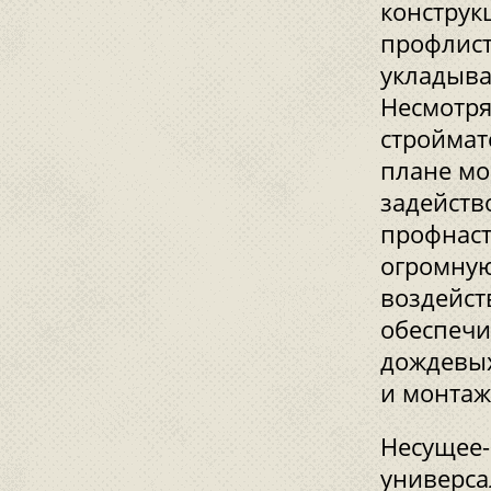
конструк
профлист
укладыва
Несмотря
строймат
плане мо
задейств
профнаст
огромную
воздейст
обеспечи
дождевых
и монтаж
Несущее-
универса