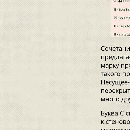
Сочетани
предлага
марку пр
такого п
Несущее-
перекрыт
много др
Буква С 
к стенов
материал