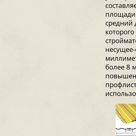
составля
площади 
средний 
которого
строймат
несущее-
миллимет
более 8 
повышенн
профлист
использо