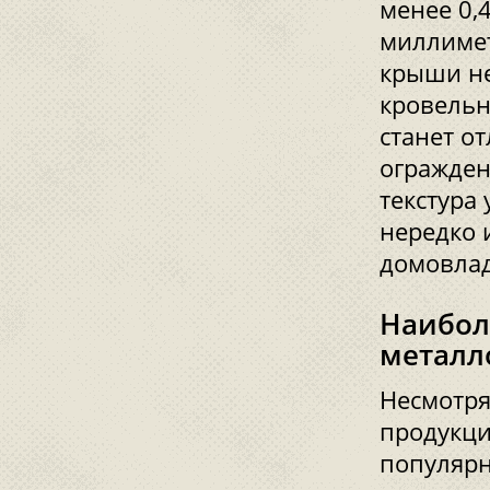
менее 0,
миллимет
крыши не
кровельн
станет о
огражден
текстура
нередко 
домовла
Наибол
металл
Несмотря
продукци
популяр