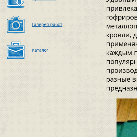
привлека
гофриров
Галерея работ
металлоп
кровли, 
применяю
Каталог
каждым г
популярн
производ
разные в
предназн