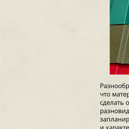
Разнообр
что мате
сделать 
разновид
запланир
и характ