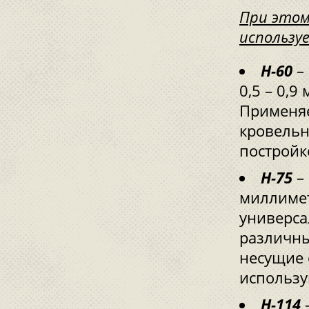
При этом
использу
Н-60
– 
0,5 – 0,9
Применяе
кровельн
постройк
Н-75
– 
миллимет
универса
различны
несущие 
использу
Н-114
-