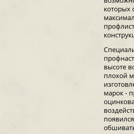
возможно
которых 
максимал
профлист
конструк
Специали
профнаст
высоте в
плохой м
изготовл
марок - 
оцинкова
воздейст
появился
обшивать