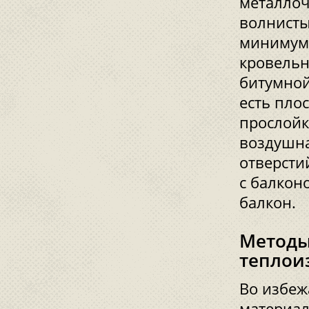
металлоч
волнисты
минимум,
кровельн
битумной
есть пло
прослойк
воздушна
отверсти
с балкон
балкон.
Методы
теплои
Во избеж
материал