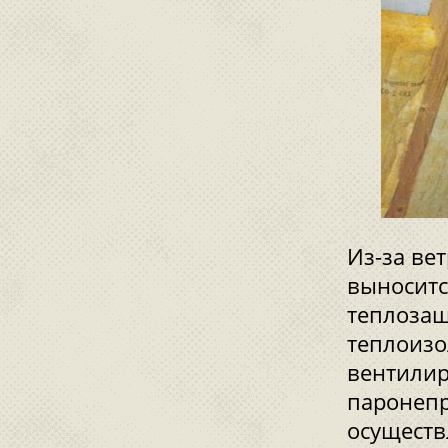
Из-за ве
выноситс
теплозащ
теплоизо
вентилир
паронепр
осуществ