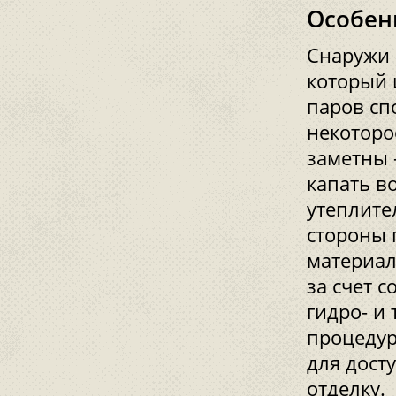
Особен
Снаружи 
который 
паров сп
некоторо
заметны 
капать в
утеплите
стороны
материал
за счет 
гидро- и
процедур
для дост
отделку.