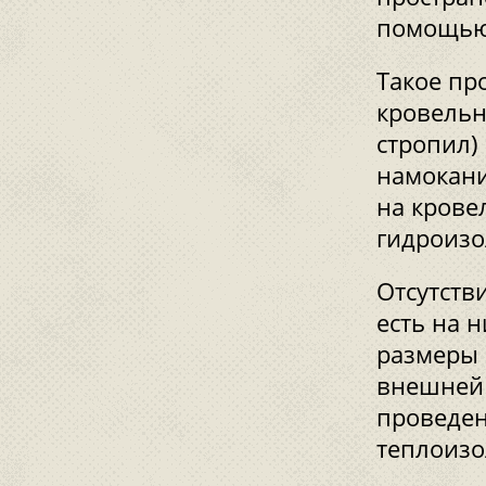
помощью 
Такое пр
кровельн
стропил)
намокани
на крове
гидроиз
Отсутств
есть на 
размеры 
внешней 
проведе
теплоизо