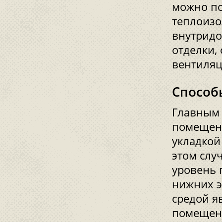
можно по
теплоизо
внутридо
отделки,
вентиляц
Способ
Главным 
помещени
укладкой
этом слу
уровень 
нижних э
средой я
помещени