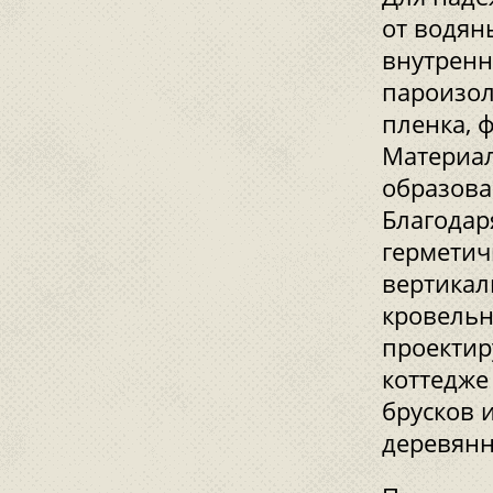
от водян
внутренн
пароизол
пленка, 
Материал
образова
Благодар
герметич
вертикал
кровельн
проектир
коттедже
брусков 
деревянн