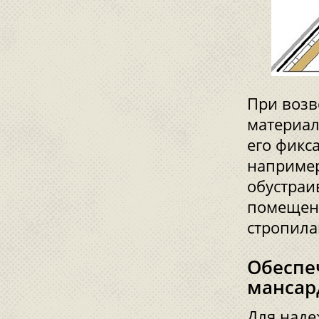
При возв
материал
его фикс
например
обустраи
помещени
стропила
Обеспе
мансар
Для над