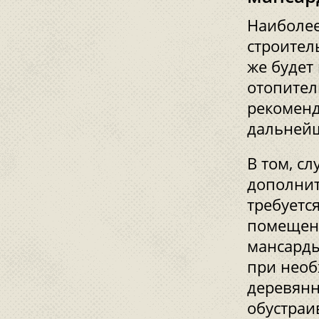
Наиболее
строител
же будет
отопител
рекоменд
дальнейш
В том, сл
дополнит
требуетс
помещени
мансарды
при необ
деревянн
обустраи