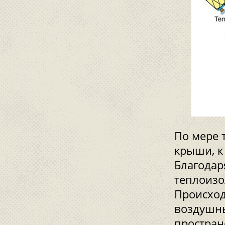
По мере 
крыши, к 
Благодар
теплоизо
Происход
воздушны
простран