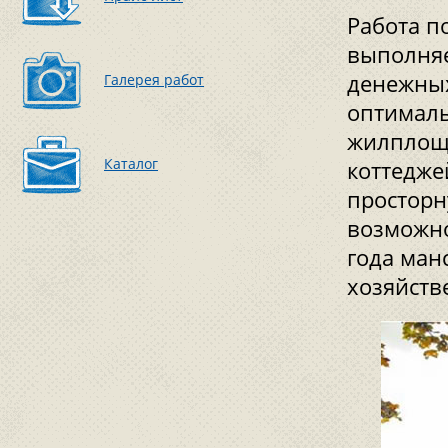
Работа п
выполняе
денежных
Галерея работ
оптимал
жилплоща
Каталог
коттедже
просторн
возможно
года ман
хозяйств