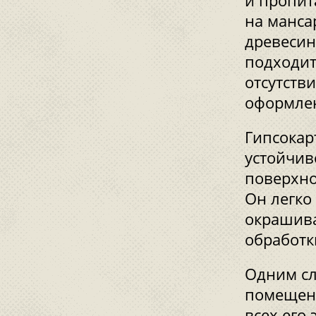
и пропит
на манса
древесин
подходит
отсутств
оформлен
Гипсокар
устойчив
поверхно
Он легко
окрашива
обработк
Одним сл
помещени
всех его