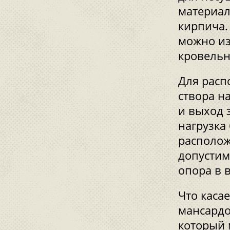
материал,
кирпича.
можно из
кровельн
Для расп
створа н
и выход 
нагрузка
располож
допустим
опора в 
Что каса
мансардо
который 