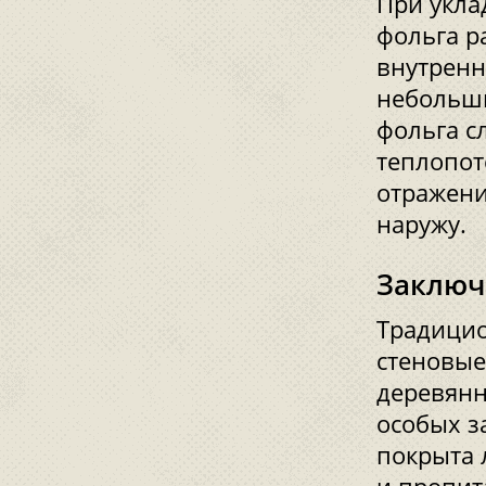
При укла
фольга р
внутренн
небольши
фольга с
теплопот
отражени
наружу.
Заключ
Традицио
стеновые
деревянн
особых з
покрыта 