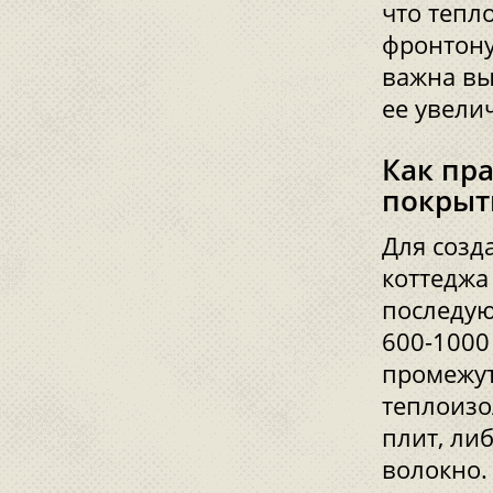
что тепл
фронтону
важна вы
ее увели
Как пр
покрыт
Для созд
коттеджа
последую
600-1000
промежут
теплоизо
плит, ли
волокно.