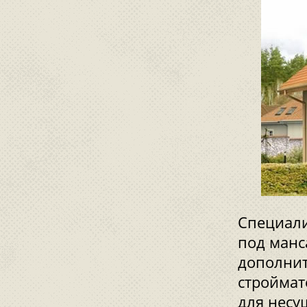
Специали
под манс
дополнит
строймат
для несу