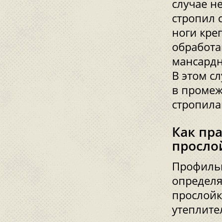
случае н
стропил 
ноги кре
обработа
мансардн
В этом с
в промеж
стропила
Как пр
просло
Профильн
определ
прослойк
утеплите