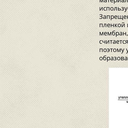
использу
Запрещен
пленкой 
мембран,
считаетс
поэтому 
образова