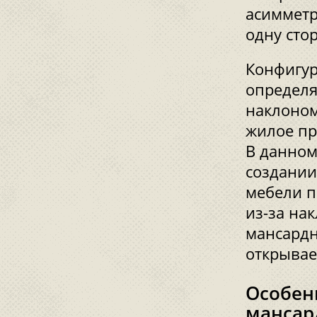
асимметр
одну сто
Конфигур
определя
наклоном
жилое пр
В данном
создании
мебели п
из-за на
мансардн
открывае
Особен
мансар