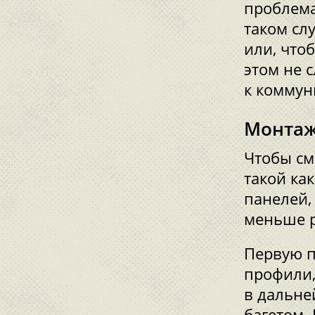
проблема
таком сл
или, чтоб
этом не 
к коммун
Монтаж
Чтобы см
такой ка
панелей,
меньше р
Первую п
профили,
в дальне
багетом.