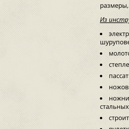
размеры,
Из инстр
элект
шурупове
молот
степле
пасса
ножовк
ножни
стальных
строи
рулетк