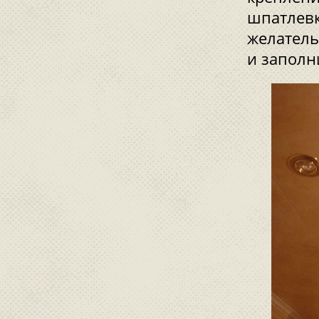
шпатлевк
желатель
и заполн