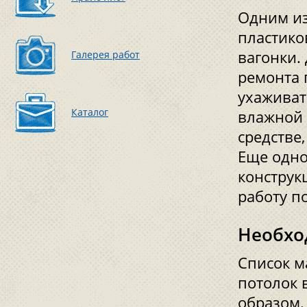
Одним из
пластико
вагонки.
Галерея работ
ремонта 
ухаживат
Каталог
влажной 
средстве
Еще одно
конструк
работу п
Необхо
Список м
потолок 
образом.