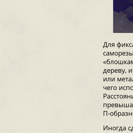
Для фикс
саморезы
«блошкам
дереву, 
или мета
чего исп
Расстоян
превышат
П-образн
Иногда с