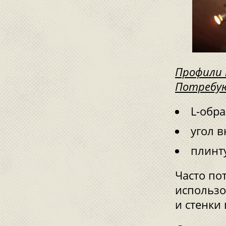
Профили 
Потребу
L-обр
угол 
плинту
Часто по
использо
и стенки