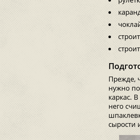
каран
чокла
строи
строи
Подгот
Прежде, 
нужно по
каркас. В
него счи
шпаклевк
сырости 