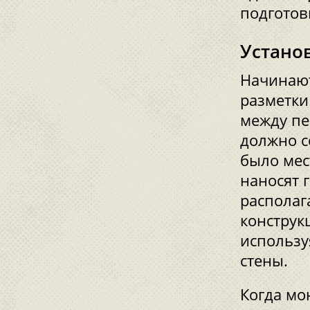
подготов
Установ
Начинают
разметки
между пе
должно с
было мес
наносят 
располаг
конструкц
использу
стены.
Когда мо