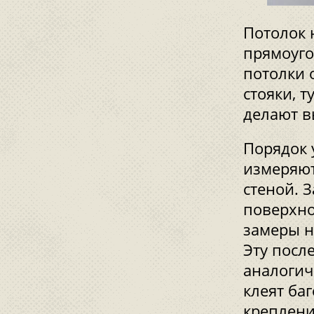
Потолок 
прямоуго
потолки 
стояки, 
делают в
Порядок 
измеряют
стеной. 
поверхно
замеры н
Эту посл
аналогич
клеят ба
креплени