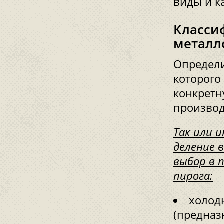
виды и к
Класси
металл
Определи
которого
конкретн
производ
Так или 
деление в
выбор в 
пирога:
холод
(предназ