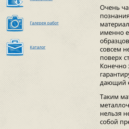
Очень ча
познания
материал
Галерея работ
именно е
образцов
Каталог
совсем н
поверх с
Конечно 
гарантир
дающий 
Таким ма
металлоч
нельзя н
собой пр