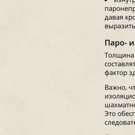
паронепр
давая кр
выразить
Паро- 
Толщина 
составля
фактор з
Важно, чт
изоляцио
шахматно
Это обес
следоват