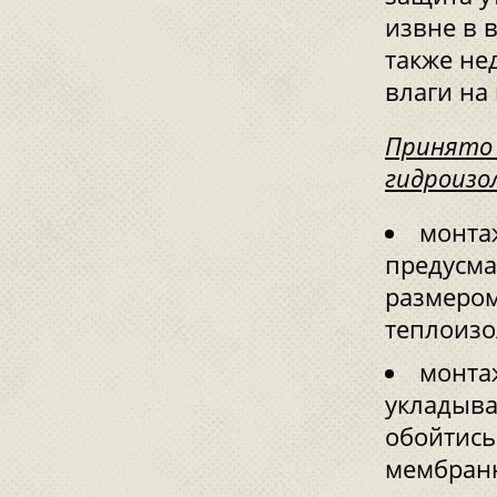
извне в 
также н
влаги на
Принято 
гидроизо
монта
предусма
размером
теплоизо
монта
укладыва
обойтись
мембранн