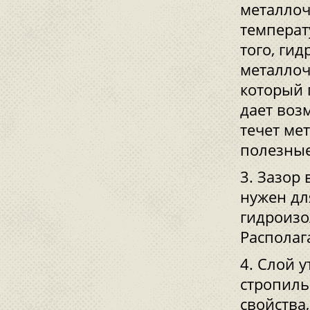
металлоч
температ
того, ги
металлоч
который 
дает воз
течет ме
полезные
Зазор 
нужен дл
гидроизо
Располаг
Слой у
стропиль
свойства