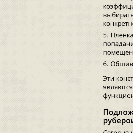
коэффици
выбирать
конкретн
Пленка
попадани
помещен
Обшивк
Эти конс
являются
функцион
Подлож
руберо
Сегодня 