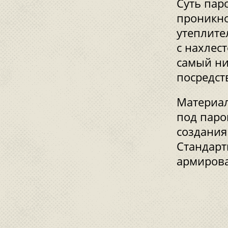
Суть пар
проникно
утеплите
с нахлес
самый ни
посредст
Материал
под паро
создания
Стандарт
армирова