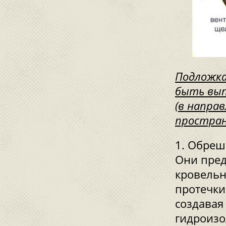
Подложка
быть вып
(в напра
простран
Обреше
Они пред
кровельн
протечки
создавая
гидроизо