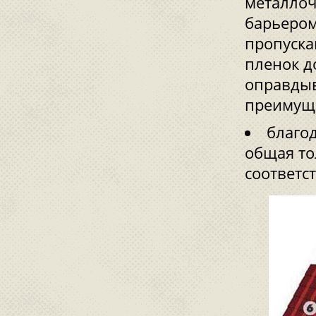
металлоч
барьером
пропуска
пленок д
оправдыв
преимуще
благод
общая то
соответс