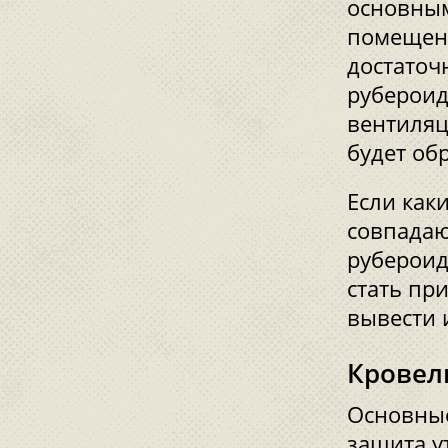
основным
помещени
достаточ
рубероид
вентиляц
будет об
Если как
совпадаю
рубероид
стать пр
вывести 
Кровел
Основные
защита у