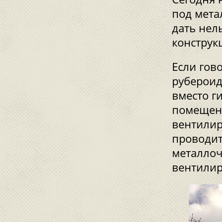
под мета
дать нел
конструк
Если гов
рубероид
вместо г
помещени
вентилир
проводит
металлоч
вентилир