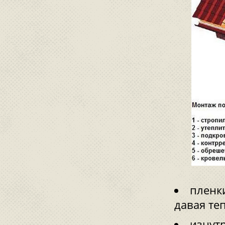
пленки
давая те
изнут