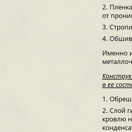
Пленка
от прони
Стропи
Обшивк
Именно и
металло
Конструк
в ее сос
Обреше
Слой г
кровлю н
конденса