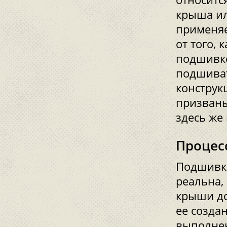
крыша ил
применяе
от того,
подшивке
подшиват
конструк
призваны
здесь же
Процес
Подшивка
реальна,
крыши до
ее создан
выполнен