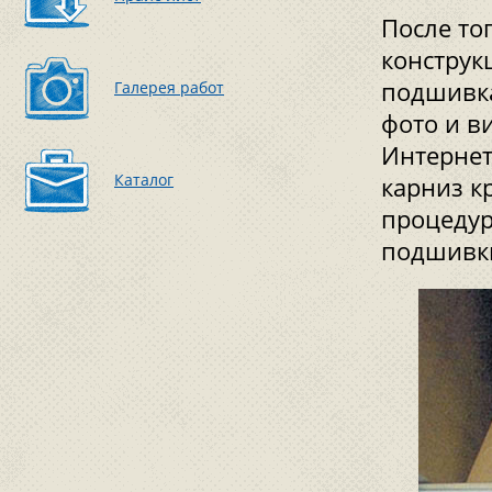
После то
конструк
подшивка
Галерея работ
фото и в
Интернет
Каталог
карниз к
процедур
подшивки