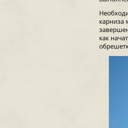
Необходи
карниза 
завершен
как нача
обрешетк