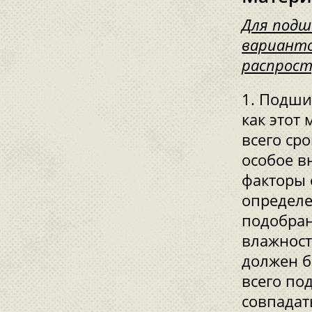
Для подш
варианто
распрост
Подшив
как этот
всего сро
особое в
факторы 
определе
подобран
влажност
должен б
всего по
совпадат