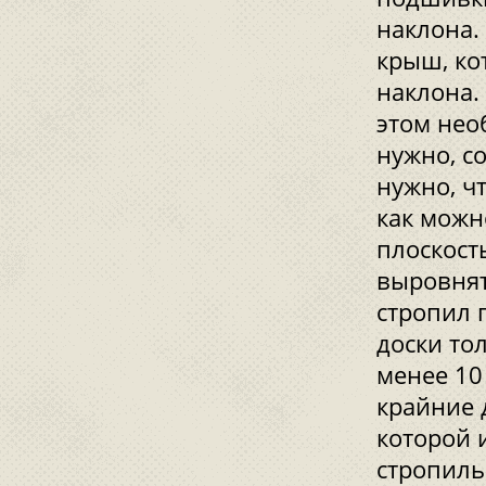
наклона.
крыш, ко
наклона.
этом нео
нужно, с
нужно, ч
как можн
плоскост
выровнят
стропил 
доски то
менее 10
крайние 
которой 
стропиль