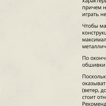
характер
причем н
играть не
Чтобы ма
конструк
максимал
металлич
По оконч
обшивки 
Поскольк
оказыват
(ветер, д
стоит от
Рекоменд