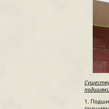
Существу
подшивки
Подшив
подшивки