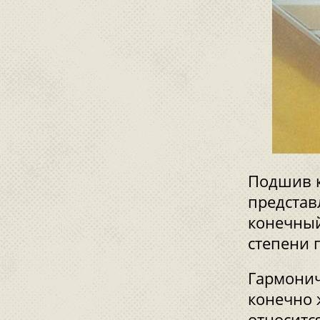
Подшив к
представ
конечный
степени 
Гармонич
конечно ж
относитс