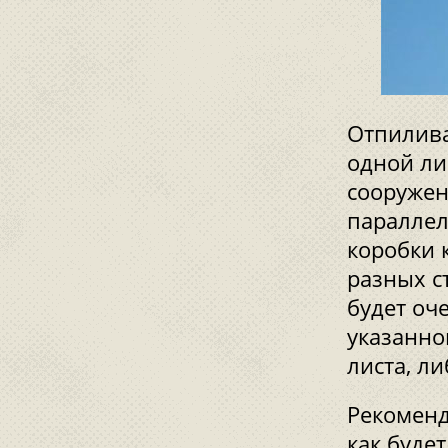
Отпилива
одной ли
сооружен
параллел
коробки к
разных с
будет оч
указанно
листа, л
Рекоменд
как буде