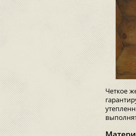
Четкое ж
гарантир
утепленн
выполнят
Матери