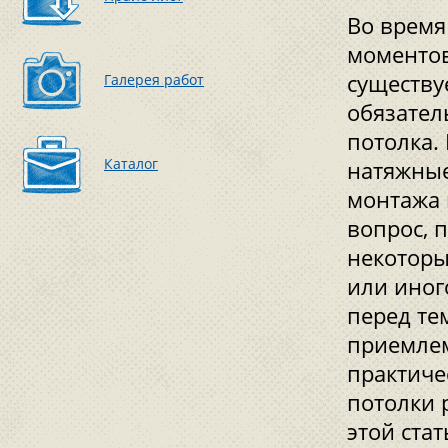
Во время
моментов
существу
Галерея работ
обязател
потолка.
Каталог
натяжные
монтажа 
вопрос, 
некоторы
или иног
перед те
приемлем
практиче
потолки 
этой ста