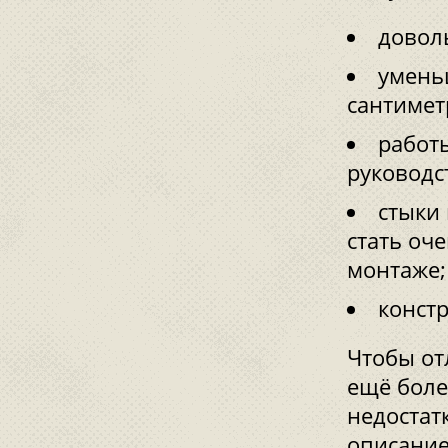
довол
умень
сантимет
работ
руководс
стыки
стать оч
монтаже;
конст
Чтобы от
ещё боле
недостат
описание