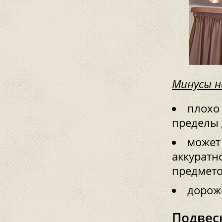
Минусы н
плохо
пределы 
может
аккуратн
предмето
дороже
Подвес