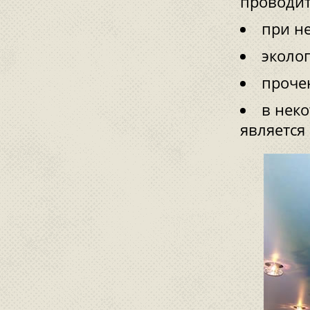
проводит
при н
эколо
проче
в неко
является