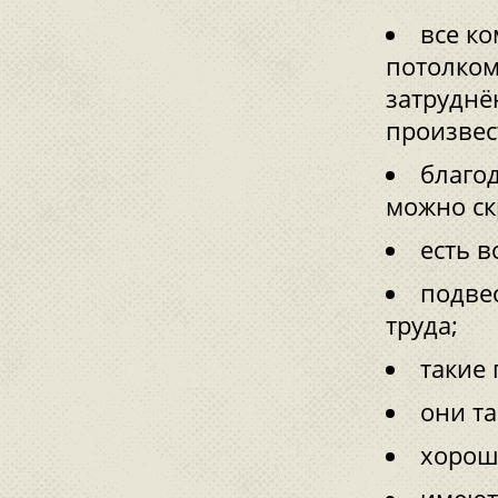
все к
потолком
затруднё
произвес
благо
можно ск
есть 
подве
труда;
такие
они та
хорош