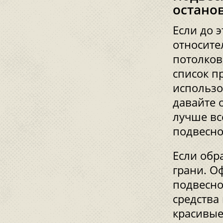
остано
Если до э
относите
потолков
список п
использо
давайте 
лучше вс
подвесно
Если обр
грани. О
подвесно
средства
красивые