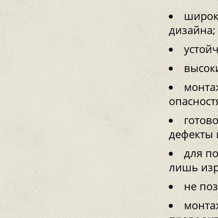
широк
дизайна;
устойч
высок
монта
опасност
готово
дефекты 
для п
лишь изр
не поз
монтаж