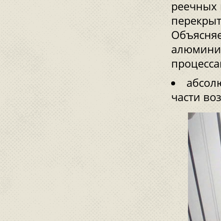
реечных 
перекрыт
Объясняе
алюминий
процесса
абсол
части во