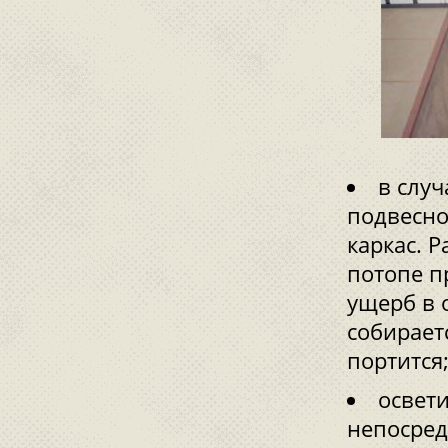
в случ
подвесно
каркас. 
потопе п
ущерб в 
собирает
портится
освет
непосред