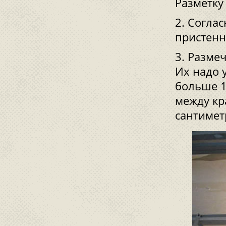
Разметку
Соглас
пристенн
Размеч
Их надо 
больше 1
между кр
сантимет