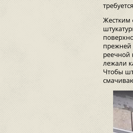
требуетс
Жестким 
штукатур
поверхно
прежней 
реечной 
лежали к
Чтобы шт
смачиваю