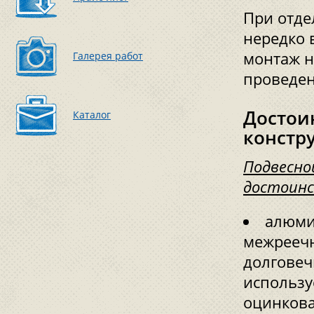
При отде
нередко 
монтаж н
Галерея работ
проведен
Достои
Каталог
констр
Подвесно
достоинс
алюми
межреечн
долговеч
использу
оцинкова