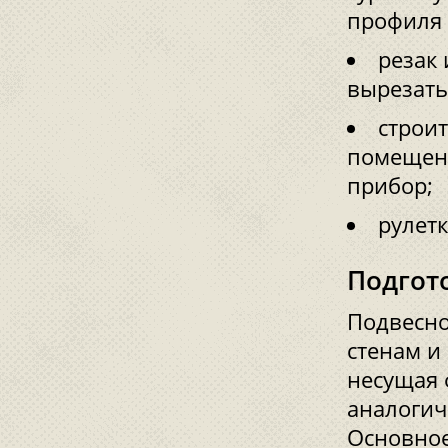
профиля 
резак 
вырезать
строи
помещени
прибор;
рулетк
Подгот
Подвесно
стенам и
несущая 
аналогич
Основное