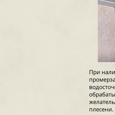
При нали
промерза
водосточ
обрабаты
желатель
плесени.