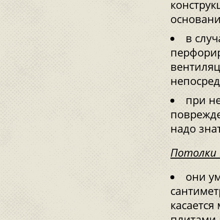
конструк
основани
в слу
перфорир
вентиляц
непосред
при н
поврежде
надо зна
Потолки 
они у
сантимет
касается
плитами 