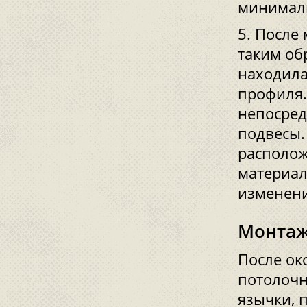
минималь
После 
таким об
находила
профиля.
непосред
подвесы.
располож
материал
изменени
Монтаж
После ок
потолочн
язычки, 