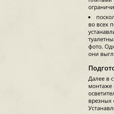
ограничи
поско
во всех 
устанавл
туалетны
фото. Од
они выгл
Подгот
Далее в с
монтаже 
осветите
врезных 
Устанавл