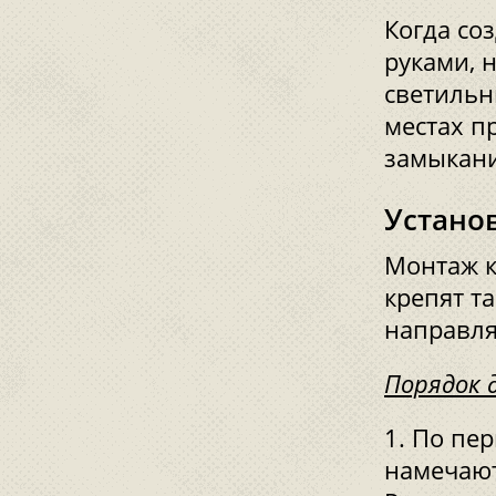
Когда со
руками, 
светильн
местах п
замыкани
Устано
Монтаж к
крепят т
направля
Порядок 
По пер
намечают