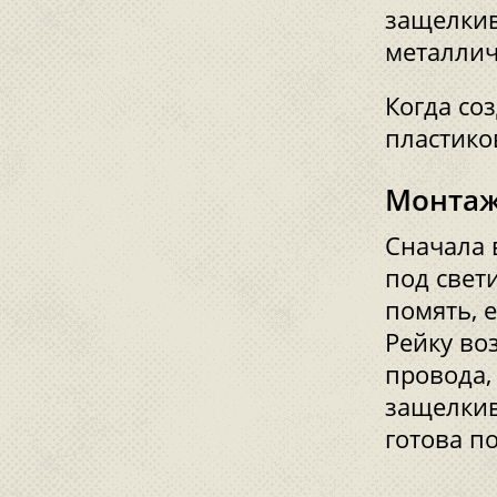
защелкив
металлич
Когда со
пластико
Монтаж
Сначала 
под свет
помять, 
Рейку во
провода,
защелкив
готова п