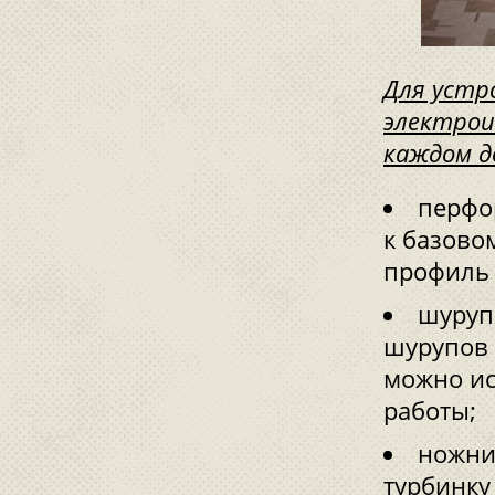
Для устр
электрои
каждом д
перфо
к базово
профиль 
шуруп
шурупов 
можно ис
работы;
ножни
турбинку