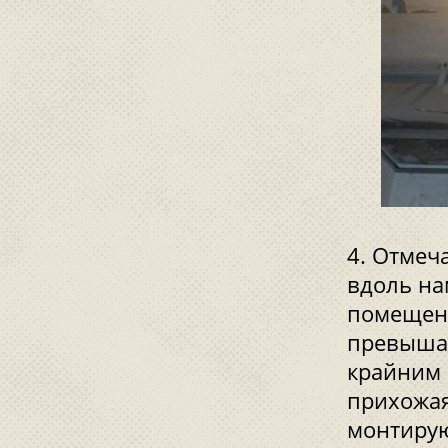
Отмеча
вдоль на
помещени
превышат
крайним 
прихожая
монтирую