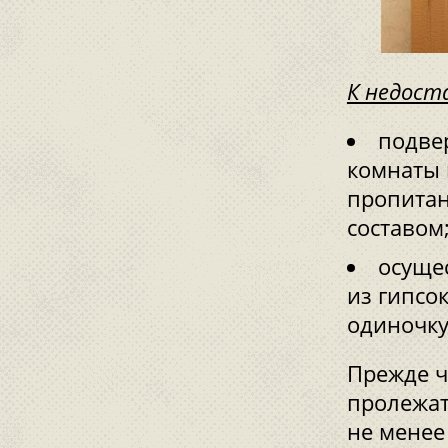
К недост
подве
комнаты 
пропита
составом
осуще
из гипсо
одиночку
Прежде ч
пролежат
не менее