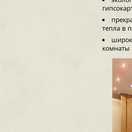
гипсокар
прекр
тепла в 
широк
комнаты 