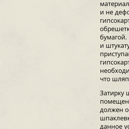
материал
и не деф
гипсокар
обрешетк
бумагой.
и штукат
приступа
гипсокар
необходи
что шляп
Затирку 
помещени
должен о
шпаклевк
данное у