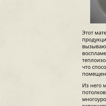
Этот мат
продукци
вызывающ
воспламе
теплоизо
что спос
помещен
Из него 
потолков
многоуро
гипсокар