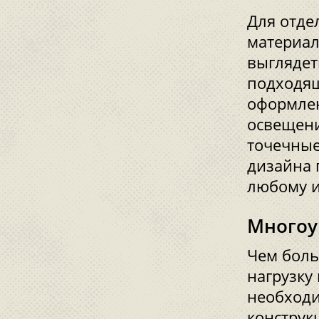
Для отде
материал
выглядет
подходящ
оформлен
освещени
точечные
дизайна 
любому и
Многоу
Чем боль
нагрузку
необходи
конструк