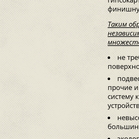
финишну
Таким об
независи
множест
не тр
поверхно
подве
прочие и
систему 
устройств
невысо
большинс
эколог