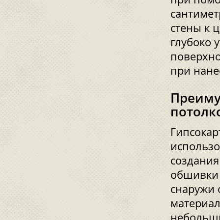
сантимет
стены к 
глубоко 
поверхно
при нане
Преиму
потолк
Гипсокар
использо
создания 
обшивки 
снаружи 
материал
небольши