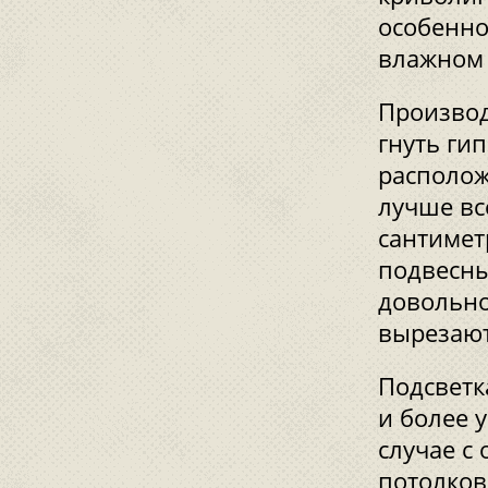
особенно
влажном 
Производ
гнуть ги
располож
лучше вс
сантимет
подвесны
довольно
вырезают
Подсветк
и более 
случае с
потолков