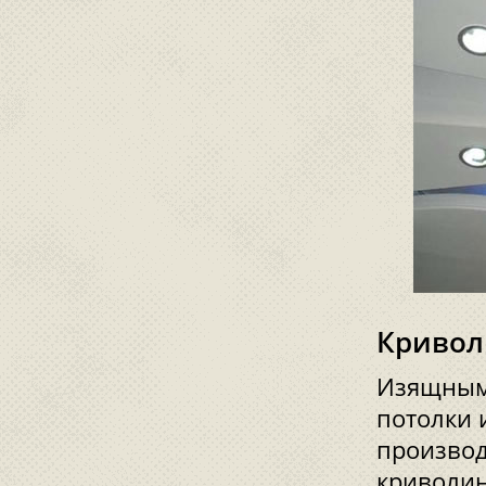
Кривол
Изящным
потолки 
производ
криволи