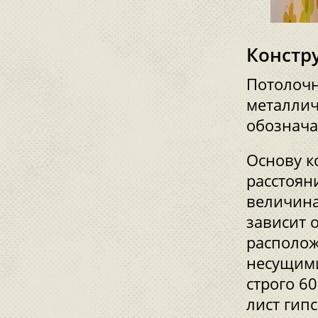
Констр
Потолочн
металлич
обознача
Основу к
расстоян
величина
зависит 
располож
несущими
строго 6
лист гип