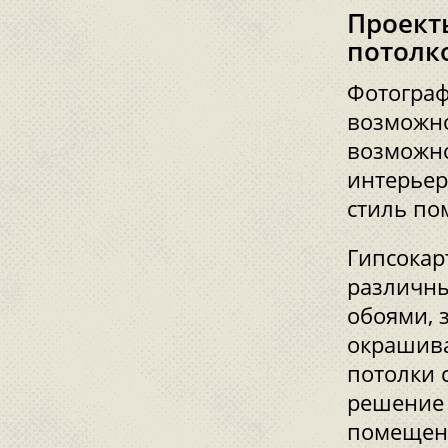
Проект
потолк
Фотограф
возможно
возможно
интерьер
стиль по
Гипсокар
различны
обоями, 
окрашива
потолки с
решение 
помещен