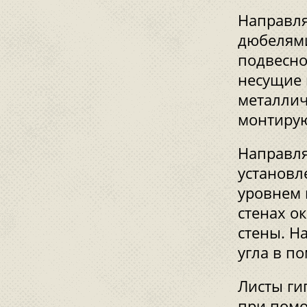
Направл
дюбелями
подвесно
несущие 
металлич
монтирую
Направля
установл
уровнем 
стенах о
стены. Н
угла в п
Листы ги
при помо