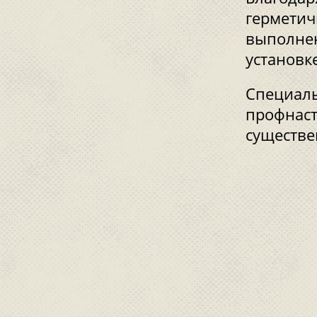
герметич
выполнен
установк
Специаль
профнаст
существе