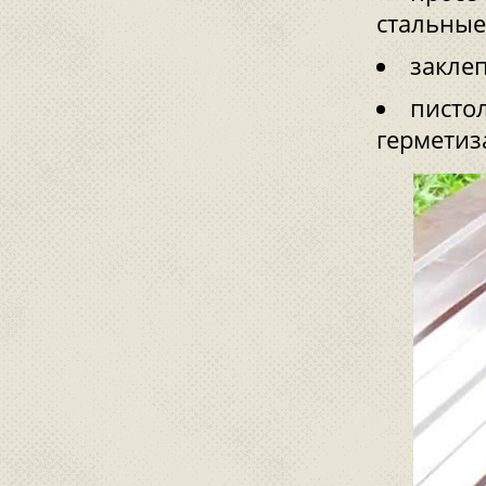
стальные
закле
писто
герметиз