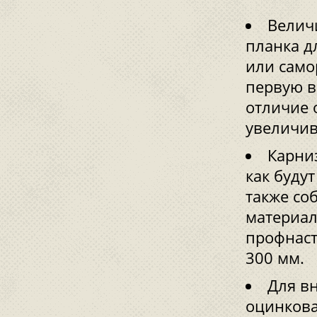
Величи
планка д
или само
первую в
отличие 
увеличив
Карниз
как буду
также со
материал
профнаст
300 мм.
Для в
оцинкова