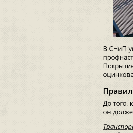
В СНиП у
профнаст
Покрытие
оцинкова
Правил
До того,
он долже
Транспор