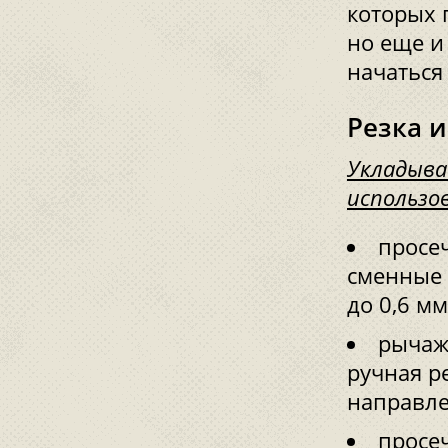
которых 
но еще и
начаться
Резка 
Укладыва
использо
просе
сменные 
до 0,6 м
рычаж
ручная р
направле
просе