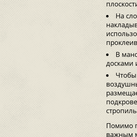
плоскост
На сл
накладыв
использо
проклеив
В ман
досками 
Чтобы
воздушны
размещае
подкрове
стропиль
Помимо п
важным м