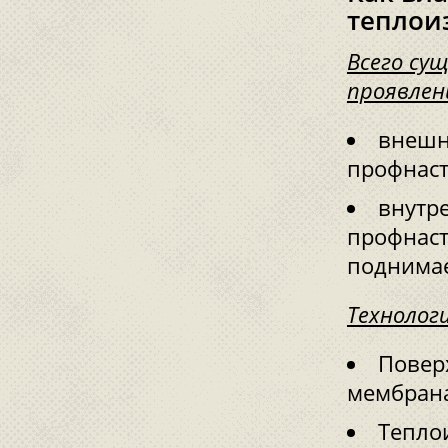
теплои
Всего су
проявлен
внешн
профнаст
внутре
профнаст
поднимае
Технолог
Повер
мембран
Тепло