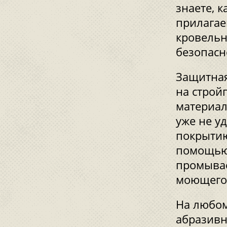
знаете, 
прилагае
кровельн
безопасн
Защитная
на строй
материал
уже не у
покрытию
помощью 
промывае
моющего 
На любом
абразивн