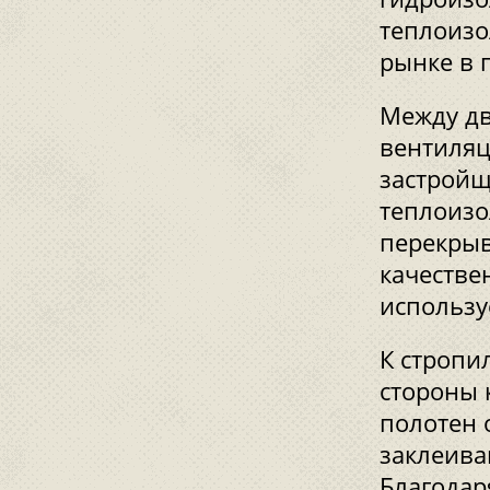
теплоизо
рынке в 
Между дв
вентиляц
застройщ
теплоизо
перекрыв
качестве
использу
К стропи
стороны 
полотен 
заклеива
Благодар