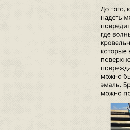
До того,
надеть м
повредит
где волн
кровельн
которые 
поверхно
поврежда
можно бы
эмаль. Бр
можно по