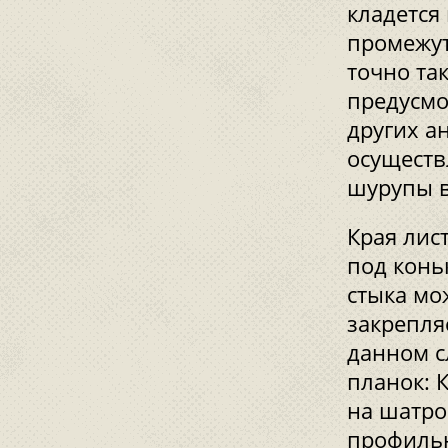
кладется
промежут
точно так
предусмо
других а
осуществ
шурупы в
Края лис
под конь
стыка мо
закрепля
данном с
планок: 
на шатро
профильн