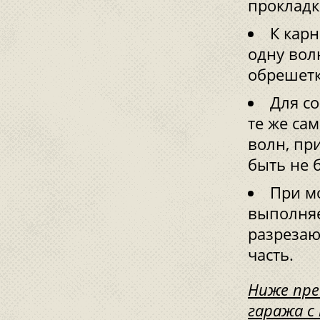
прокладк
К кар
одну вол
обрешетк
Для с
те же са
волн, пр
быть не б
При м
выполняе
разрезаю
часть.
Ниже пре
гаража с