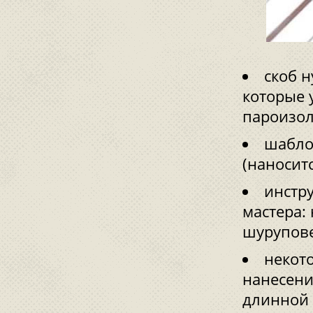
скоб н
которые 
пароизол
шабло
(наносит
инстр
мастера: 
шурупове
некото
нанесени
длинной 