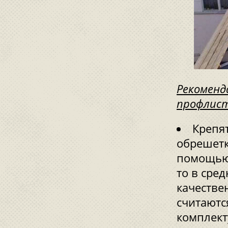
Рекоменд
профлис
Крепя
обрешетк
помощью 
то в сред
качестве
считаютс
комплек