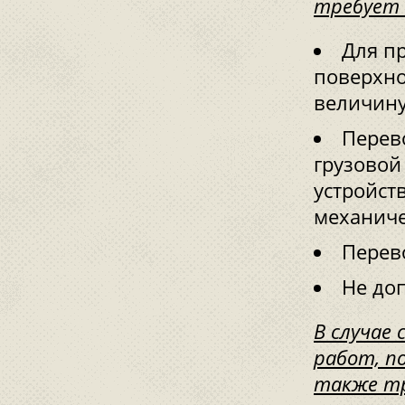
требует 
Для п
поверхно
величину
Перев
грузовой
устройс
механиче
Перево
Не доп
В случае
работ, п
также тр