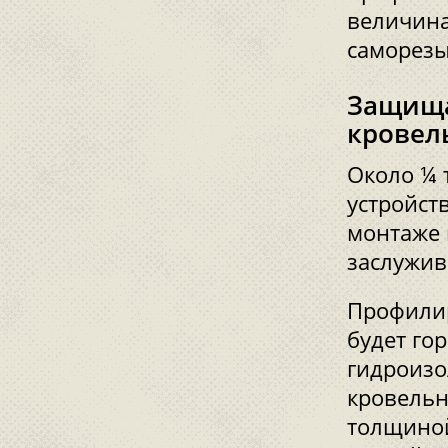
величина
саморезы
Защища
кровел
Около ¼ 
устройст
монтаже 
заслужив
Профилир
будет го
гидроизо
кровельн
толщиной