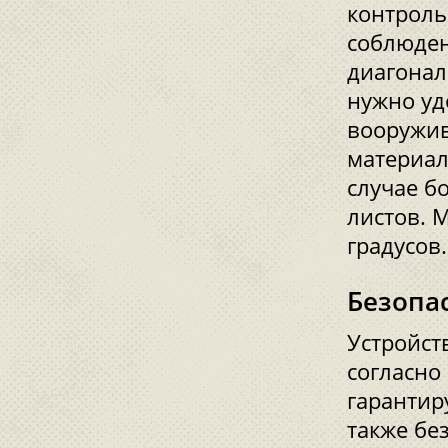
контроль
соблюден
диагонал
нужно уд
вооружив
материал
случае б
листов. 
градусов.
Безопа
Устройст
согласно
гарантир
также бе