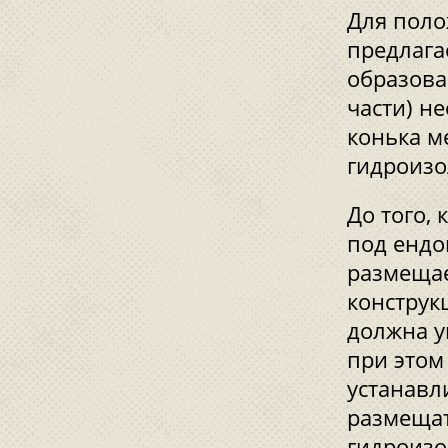
Для поло
предлага
образова
части) н
конька м
гидроизо
До того,
под ендо
размещае
конструк
должна у
при этом
устанавл
размещат
гидроизо