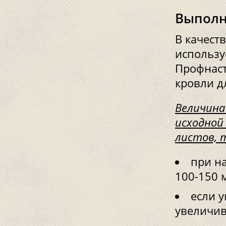
Выполн
В качест
использу
Профнаст
кровли д
Величина
исходной
листов, 
при на
100-150 
если у
увеличив