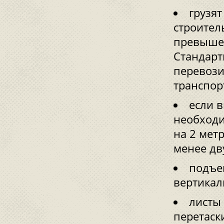
грузя
строител
превышен
Стандарт
перевози
транспор
если в
необходи
на 2 метр
менее дв
подъе
вертикал
листы 
перетаск