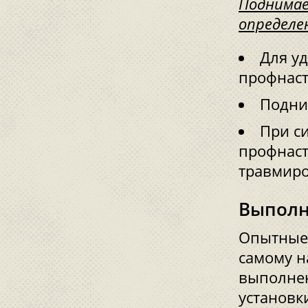
Поднимае
определе
Для у
профнаст
Подни
При с
профнаст
травмиро
Выполн
Опытные 
самому н
выполнен
установк