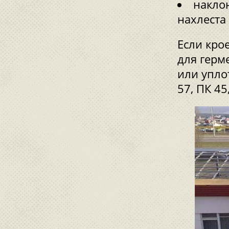
накло
нахлеста
Если кро
для герм
или упло
57, ПК 45