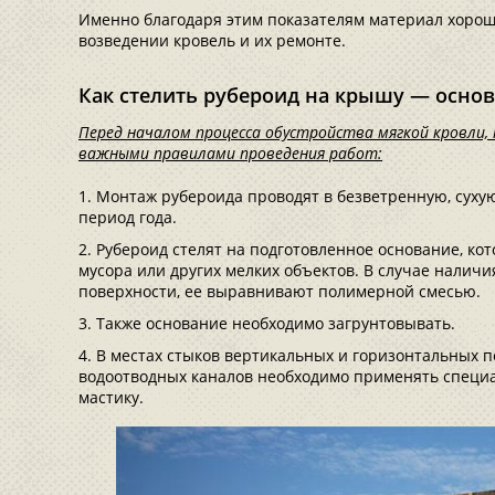
Именно благодаря этим показателям материал хорош
возведении кровель и их ремонте.
Как стелить рубероид на крышу — осно
Перед началом процесса обустройства мягкой кровли,
важными правилами проведения работ:
Монтаж рубероида проводят в безветренную, сухую
период года.
Рубероид стелят на подготовленное основание, кот
мусора или других мелких объектов. В случае налич
поверхности, ее выравнивают полимерной смесью.
Также основание необходимо загрунтовывать.
В местах стыков вертикальных и горизонтальных по
водоотводных каналов необходимо применять спец
мастику.