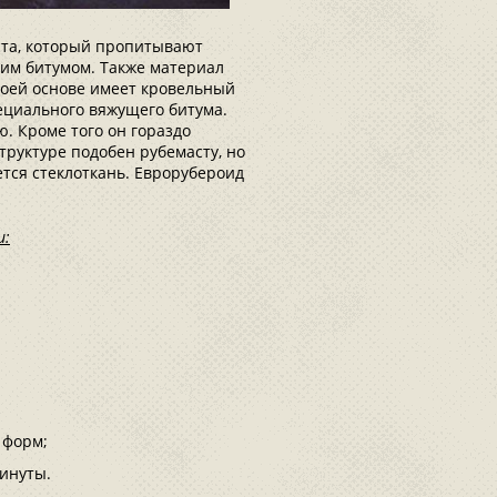
лста, который пропитывают
ким битумом. Также материал
воей основе имеет кровельный
ециального вяжущего битума.
. Кроме того он гораздо
труктуре подобен рубемасту, но
ется стеклоткань. Еврорубероид
и:
 форм;
инуты.