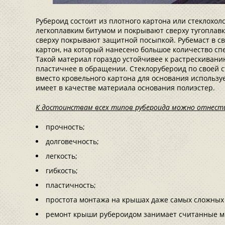
Рубероид состоит из плотного картона или стеклохо
легкоплавким битумом и покрывают сверху тугоплав
сверху покрывают защитной посыпкой. Рубемаст в с
картон, на который нанесено большое количество сп
Такой материал гораздо устойчивее к растрескиванию
пластичнее в обращении. Стеклорубероид по своей с
вместо кровельного картона для основания использу
имеет в качестве материала основания полиэстер.
К достоинствам всех типов рубероида можно отнест
прочность;
долговечность;
легкость;
гибкость;
пластичность;
простота монтажа на крышах даже самых сложных
ремонт крыши рубероидом занимает считанные м