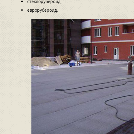
стеклорубероид;
еврорубероид.