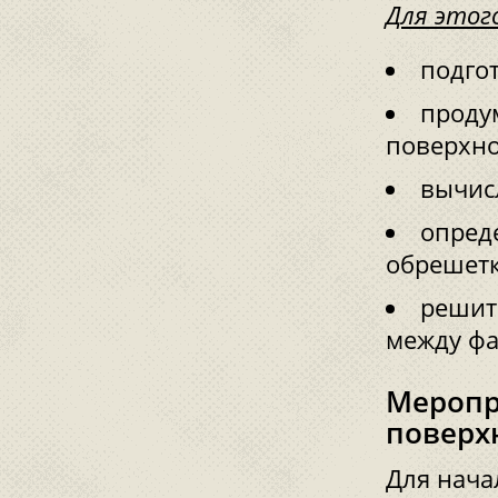
Для этог
подго
проду
поверхно
вычис
опред
обрешетк
решит
между фа
Меропр
поверх
Для нача