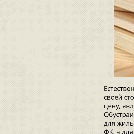
Естестве
своей ст
цену, явл
Обустраи
для жиль
ФК, а дл