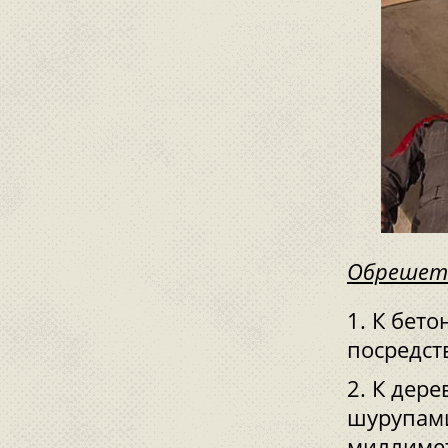
Обрешетк
К бето
посредст
К дере
шурупами
миллиме