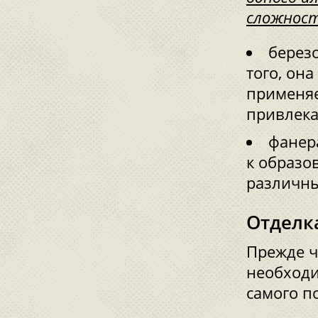
сложност
берез
того, он
применяе
привлека
фанер
к образо
различны
Отделк
Прежде ч
необходи
самого п