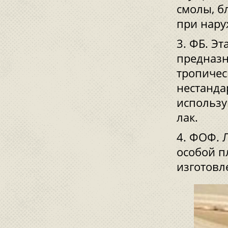
смолы, б
при нару
ФБ. Эт
предназн
тропичес
нестанда
использу
лак.
ФОФ. Л
особой п
изготовл