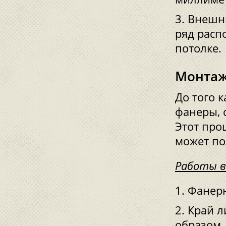
Внешни
ряд расп
потолке.
Монтаж
До того к
фанеры, 
Этот про
может по
Работы в
Фанерн
Край л
образом,