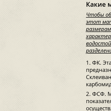
Какие 
Чтобы об
этот мат
размерам
характер
водостой
разделен
ФК. Эт
предназн
Склеиван
карбоми
ФСФ. 
показате
осуществ