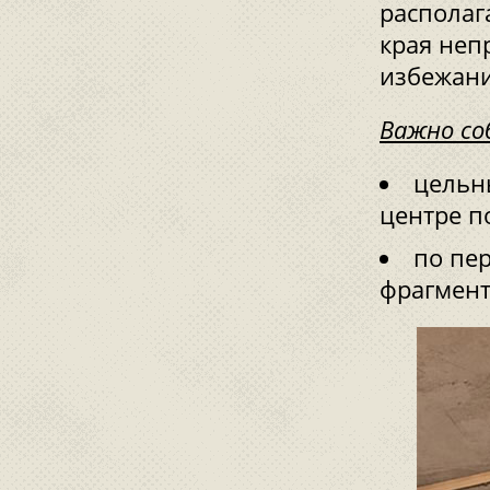
располаг
края неп
избежани
Важно со
цельн
центре п
по пе
фрагмент