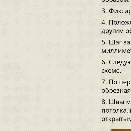
Фиксир
Положе
другим о
Шаг за
миллиме
Следую
схеме.
По пер
обрезная
Швы мо
потолка,
открыты