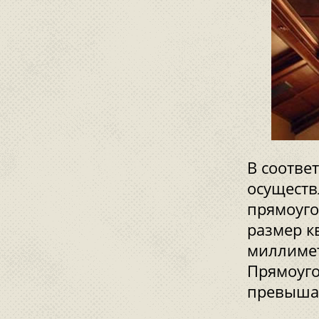
В соотве
осуществ
прямоуго
размер к
миллимет
Прямоуго
превыша