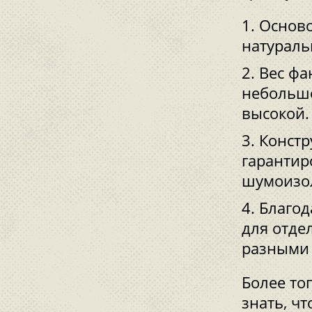
Осново
натураль
Вес фа
небольшо
высокой.
Констр
гарантир
шумоизо
Благод
для отде
разными 
Более то
знать, ч