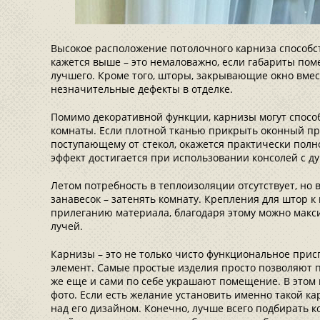
Высокое расположение потолочного карниза способс
кажется выше – это немаловажно, если габариты по
лучшего. Кроме того, шторы, закрывающие окно вмес
незначительные дефекты в отделке.
Помимо декоративной функции, карнизы могут спосо
комнаты. Если плотной тканью прикрыть оконный про
поступающему от стекол, окажется практически по
эффект достигается при использовании консолей с 
Летом потребность в теплоизоляции отсутствует, но
занавесок – затенять комнату. Крепления для штор к
прилеганию материала, благодаря этому можно макс
лучей.
Карнизы – это не только чисто функциональное прис
элемент. Самые простые изделия просто позволяют 
же еще и сами по себе украшают помещение. В этом 
фото. Если есть желание установить именно такой ка
над его дизайном. Конечно, лучше всего подбирать ко