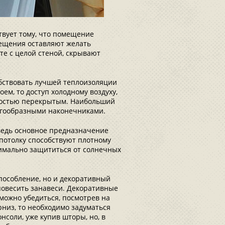
твует тому, что помещение
мещения оставляют желать
те с целой стеной, скрывают
бствовать лучшей теплоизоляции
ем, то доступ холодному воздуху,
лностью перекрытым. Наибольший
дугообразными наконечниками.
 ведь основное предназначение
 потолку способствуют плотному
имально защититься от солнечных
пособление, но и декоративный
повесить занавеси. Декоративные
можно убедиться, посмотрев на
рниз, то необходимо задуматься
нсоли, уже купив шторы, но, в