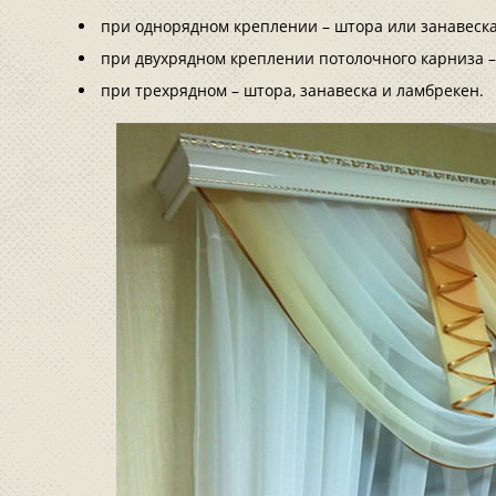
при однорядном креплении – штора или занавеска
при двухрядном креплении потолочного карниза –
при трехрядном – штора, занавеска и ламбрекен.