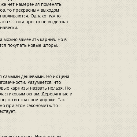
и же нет намерения поменять
ов, то прекрасным выходом
танавливаются. Однако нужно
астся – они просто не выдержат
анавески.
а можно заменить карниз. Но в
ется покупать новые шторы,
я самыми дешевыми. Но их цена
говечности. Разумеется, что
овые карнизы назвать нельзя. Но
пластиковым окнам. Деревянные и
о, но и стоят они дороже. Так
но при этом сэкономить, то
ествует.
 тяжелые шторы. Именно они