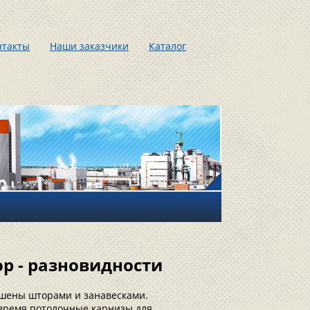
нтакты
Наши заказчики
Каталог
р - разновидности
вешены шторами и занавесками.
 время потолочные карнизы для