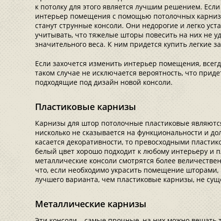
к потолку для этого является лучшим решением. Есл
интерьер помещения с помощью потолочных карниз
станут струнные консоли. Они недорогие и легко ус
учитывать, что тяжелые шторы повесить на них не уд
значительного веса. К ним придется купить легкие з
Если захочется изменить интерьер помещения, всегд
таком случае не исключается вероятность, что прид
подходящие под дизайн новой консоли.
Пластиковые карнизы
Карнизы для штор потолочные пластиковые являютс
нисколько не сказывается на функциональности и дол
касается декоративности, то превосходными пластик
белый цвет хорошо подходит к любому интерьеру и 
металлические консоли смотрятся более величественн
что, если необходимо украсить помещение шторами, 
лучшего варианта, чем пластиковые карнизы, не сущ
Металлические карнизы
Эти консоли – самые прочные, на них можно вешать