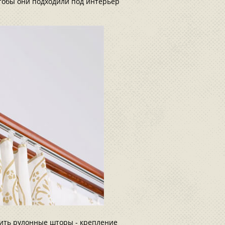
чтобы они подходили под интерьер
ить рулонные шторы - крепление