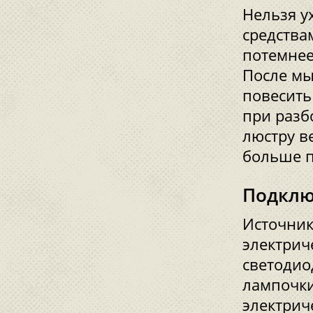
Нельзя у
средства
потемнее
После мы
повесить
при разб
люстру в
больше п
Подклю
Источник
электрич
светодио
лампочки
электрич