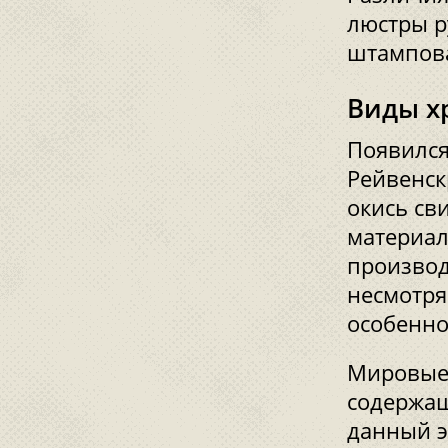
люстры р
штампова
Виды х
Появился 
Рейвенск
окись св
материал 
производ
несмотря
особенно
Мировые 
содержащ
данный э