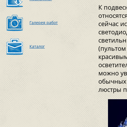
К подвес
относятс
сейчас и
Галерея работ
светодио
светильн
Каталог
(пультом
красивым
осветите
можно ув
обычных 
люстры п