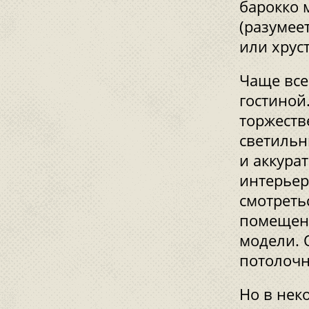
барокко 
(разумеет
или хрус
Чаще все
гостиной
торжеств
светильн
и аккура
интерьер
смотреть
помещени
модели. 
потолочн
Но в нек