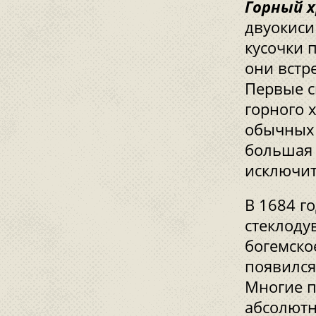
Горный 
двуокиси
кусочки 
они встр
Первые 
горного 
обычных 
большая 
исключит
В 1684 г
стеклоду
богемско
появился
Многие п
абсолютн