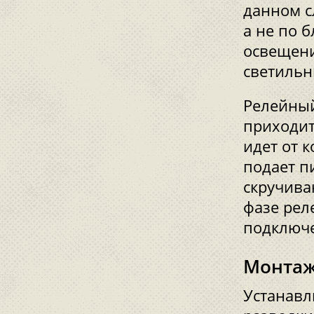
данном с
а не по 
освещени
светильн
Релейный
приходит
идет от 
подает п
скручива
фазе рел
подключе
Монта
Устанавл