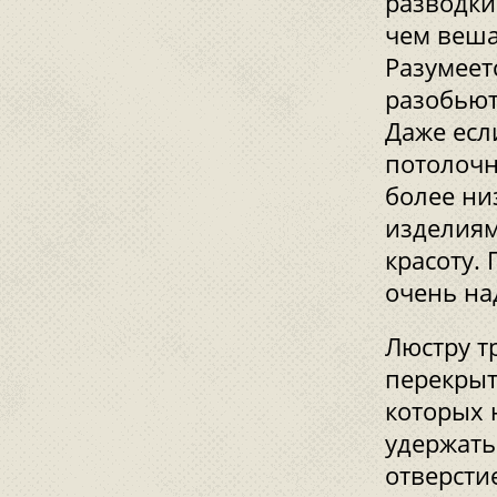
разводки
чем веша
Разумеет
разобьют
Даже есл
потолочн
более ни
изделиям
красоту.
очень на
Люстру т
перекрыт
которых 
удержать
отверсти