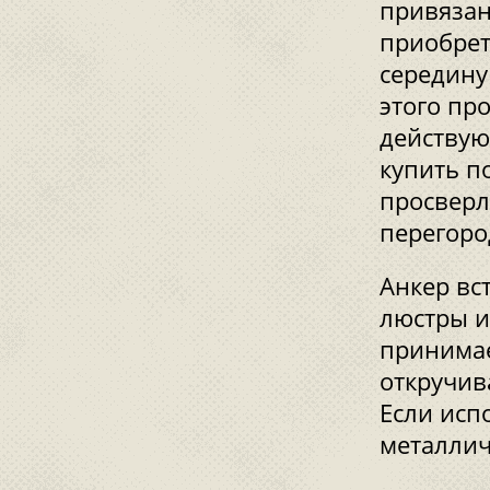
привязан
приобрет
середину
этого пр
действую
купить п
просверл
перегоро
Анкер вс
люстры и
принимае
откручив
Если исп
металлич