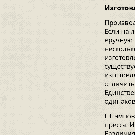
Изготов
Производ
Если на 
вручную,
нескольк
изготовл
существу
изготовл
отличить
Единстве
одинаков
Штампова
пресса. 
Различия