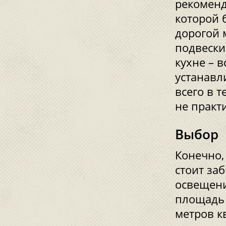
рекоменд
которой б
дорогой 
подвески
кухне – 
устанавл
всего в т
не практ
Выбор
Конечно,
стоит за
освещени
площадь 
метров к