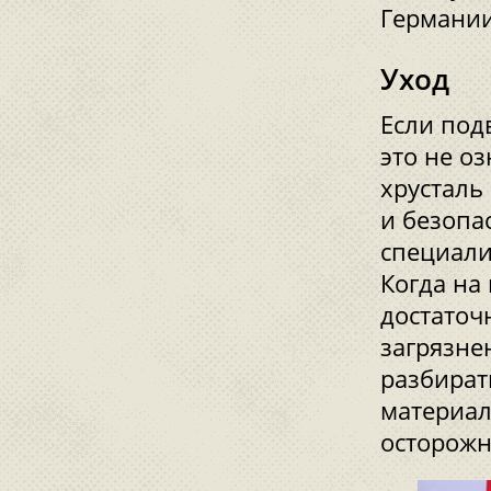
Германии
Уход
Если под
это не о
хрусталь
и безопа
специали
Когда на
достаточ
загрязне
разбират
материал
осторожн