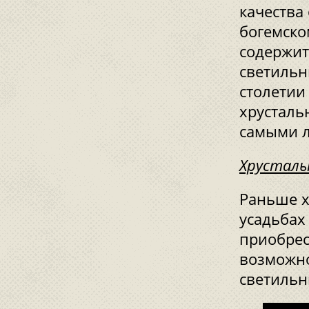
качества 
богемско
содержит
светильн
столетии
хрусталь
самыми 
Хрусталь
Раньше х
усадьбах
приобрес
возможн
светильн