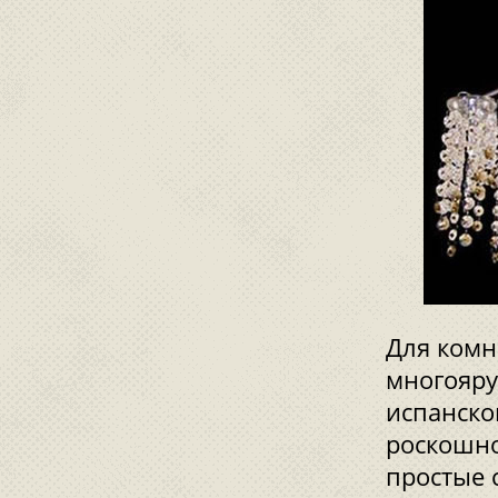
Для комн
многояру
испанско
роскошно
простые 