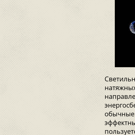
Светильн
натяжных
направле
энергосб
обычные.
эффектны
пользует