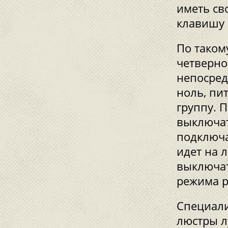
иметь св
клавишу
По таком
четверно
непосред
ноль, пи
группу. 
выключат
подключа
идет на 
выключат
режима р
Специали
люстры л