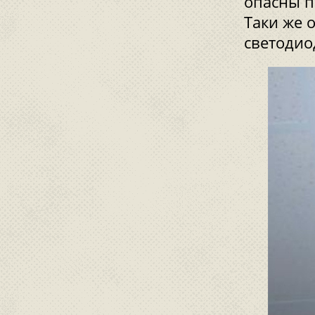
опасны п
Таки же 
светодио