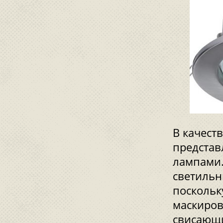
В качест
представ
лампами.
светильн
поскольк
маскиров
свисающи