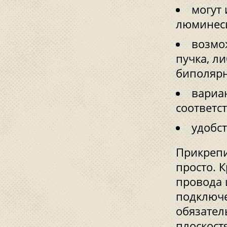
могут
люминес
возмо
пучка, л
биполярн
вариа
соответс
удобс
Прикрепи
просто. 
провода 
подключе
обязател
плоскост