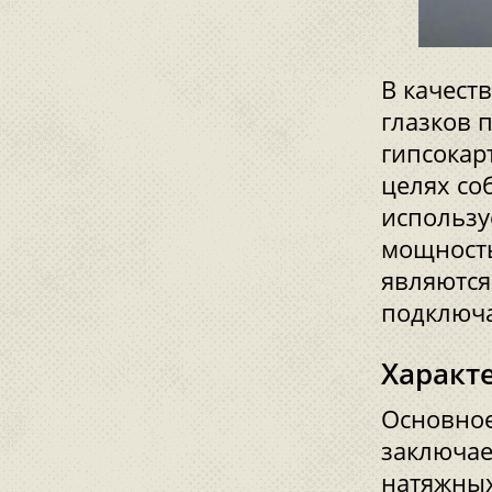
В качест
глазков 
гипсокар
целях со
использу
мощность
являются
подключа
Характ
Основное
заключае
натяжных