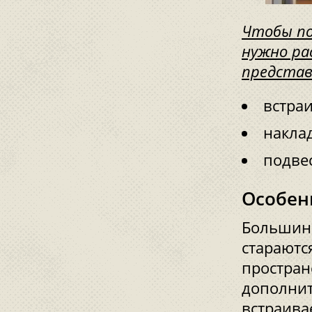
Чтобы по
нужно ра
представ
встра
накла
подве
Особен
Большин
стараютс
простран
дополнит
встраива