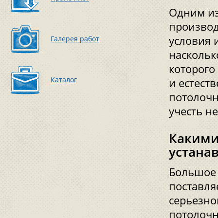
Одним из
производ
условия 
Галерея работ
наскольк
которого
Каталог
и естест
потолочн
учесть н
Какими
устана
Большое 
поставля
серьезно
потолочн