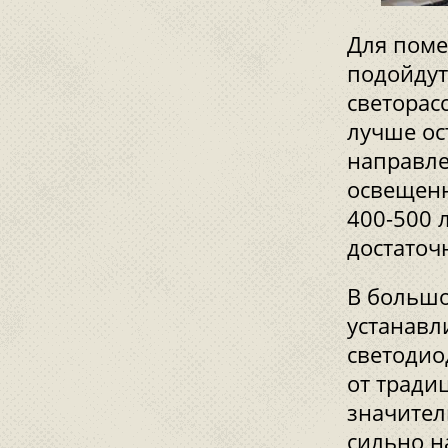
Для поме
подойдут
светорас
лучше ос
направле
освещенн
400-500 
достаточ
В большо
устанавл
светодио
от тради
значител
сильно н