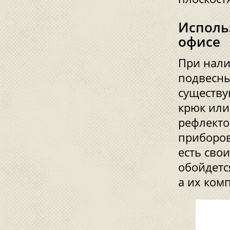
Исполь
офисе
При нали
подвесны
существ
крюк или
рефлекто
приборов
есть сво
обойдетс
а их ком