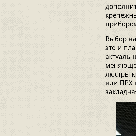
дополни
крепежны
приборо
Выбор на
это и пл
актуальн
меняющем
люстры к
или ПВХ 
закладна