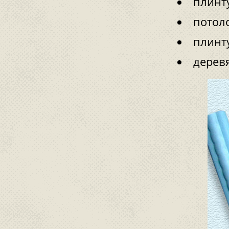
плинт
потол
плинт
деревя