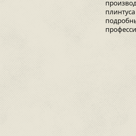
производ
плинтуса
подробны
професс