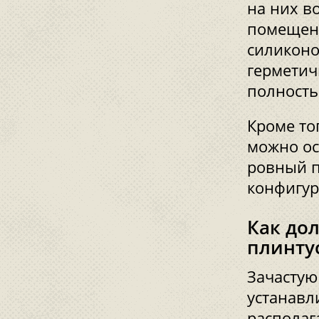
на них в
помещени
силиконо
герметич
полность
Кроме то
можно ос
ровный п
конфигур
Как до
плинту
Зачастую
устанавл
располаг