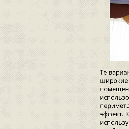
Те вариа
широкие 
помещени
использо
периметр
эффект. 
использу