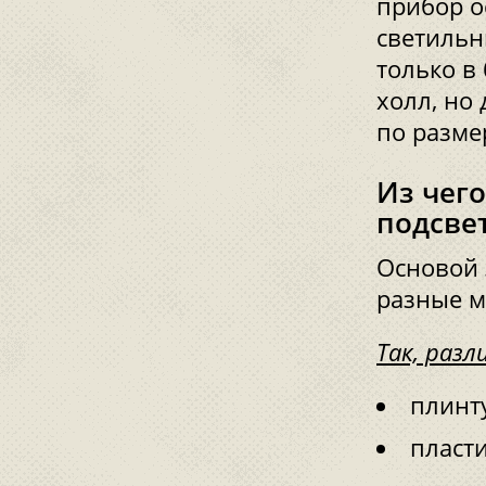
прибор о
светильн
только в
холл, но
по разме
Из чего
подсве
Основой 
разные м
Так, раз
плинт
пласт