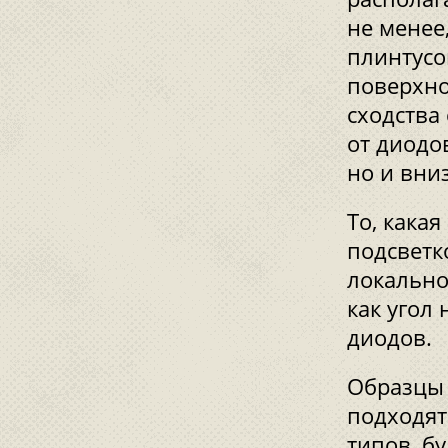
не менее
плинтусо
поверхно
сходства
от диодов
но и вниз
То, кака
подсветк
локально
как угол 
диодов.
Образцы 
подходят
типов, б