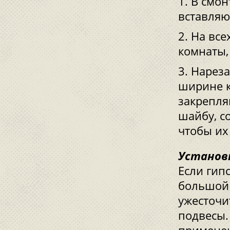
В смо
вставляю
На все
комнаты,
Нареза
ширине к
закрепля
шайбу, с
чтобы их
Установ
Если гип
большой 
ужесточи
подвесы.