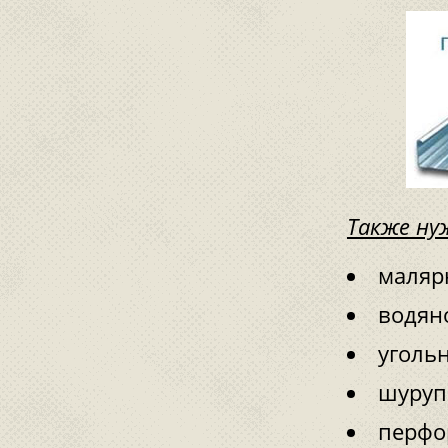
Также н
маляр
водян
угольн
шуруп
перфо