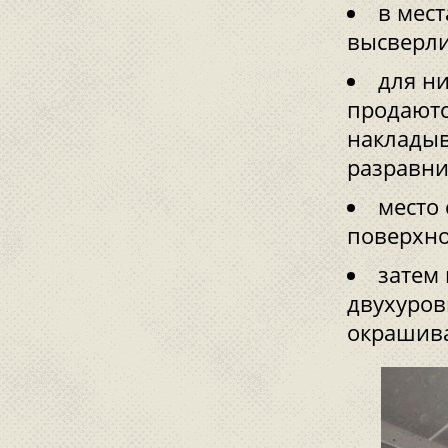
в мест
высверли
для н
продаютс
накладыв
разравни
место
поверхно
затем
двухуров
окрашива