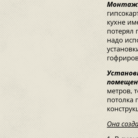
Монтаж 
гипсокар
кухне им
потерял 
надо исп
установк
гофриров
Установ
помещен
метров, 
потолка 
конструкц
Она созд