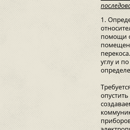
последов
Опреде
относите
помощи о
помещени
перекоса
углу и п
определе
Требуетс
опустить
создавае
коммуник
приборов
электроп