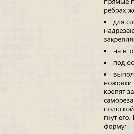
прямые п
ребрах ж
для со
надрезаю
закрепля
на вто
под о
выпол
ножовки
крепят з
самореза
полоской
гнут его
форму;