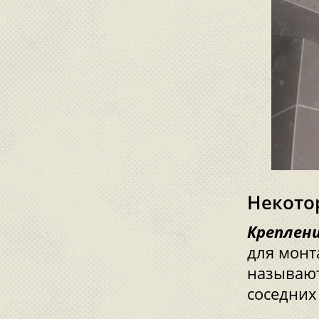
Некото
Креплен
для монт
называют
соседних