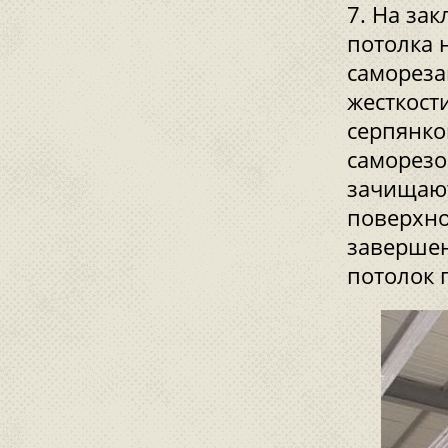
На зак
потолка 
самореза
жесткост
серпянко
саморезо
зачищают
поверхно
завершен
потолок г