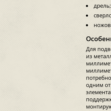
дрель;
сверл
ножовк
Особен
Для подв
из метал
миллиме
миллимет
потребно
одним от
элемента
поддержк
монтирую