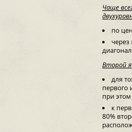
Чаще все
двухуров
по цен
через
диагонал
Второй я
для то
первого 
при этом
к пер
80% втор
располож