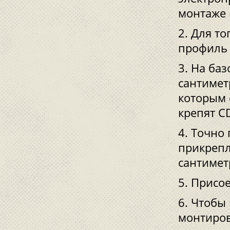
монтаже 
Для то
профиль 
На баз
сантимет
которым 
крепят C
Точно
прикрепл
сантимет
Присое
Чтобы 
монтиров