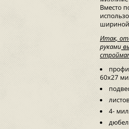
Вместо п
использо
шириной 
Итак, от
руками
вы
стройма
профи
60х27 ми
подве
листо
4- ми
дюбел