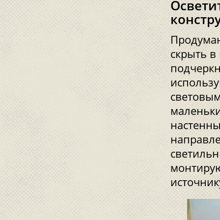
Освети
констр
Продуман
скрыть в
подчеркн
использу
световым
маленьки
настенны
направле
светильн
монтирую
источник