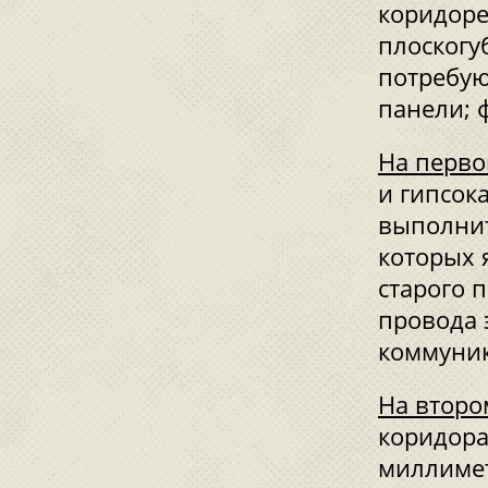
коридоре
плоскогу
потребую
панели; 
На перво
и гипсок
выполнит
которых 
старого 
провода 
коммуник
На второ
коридора
миллимет