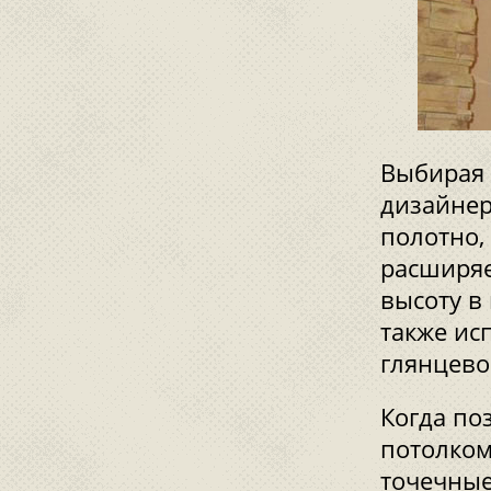
Выбирая 
дизайнер
полотно,
расширяе
высоту в
также ис
глянцево
Когда по
потолком
точечные