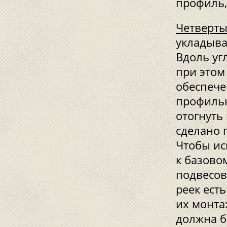
профиль,
Четверты
укладыва
Вдоль уг
при этом
обеспече
профильн
отогнуть
сделано 
Чтобы ис
к базово
подвесов
реек ест
их монта
должна б