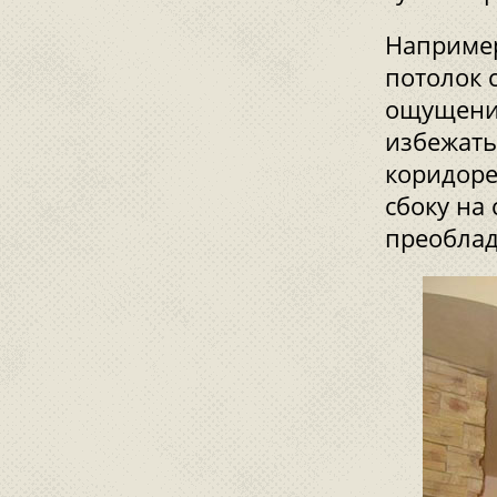
Например
потолок 
ощущение
избежать
коридоре
сбоку на 
преоблад