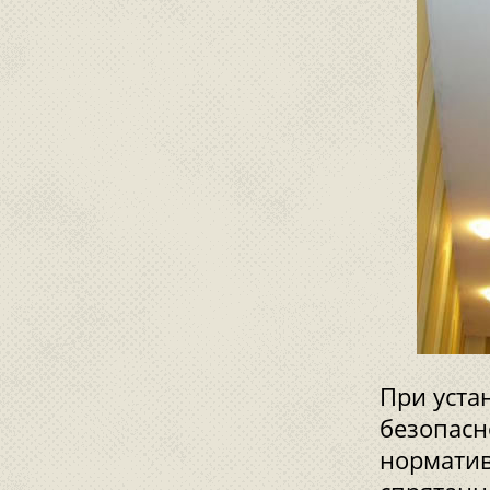
При уста
безопасн
норматив