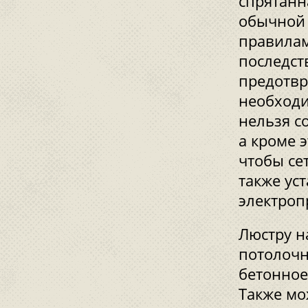
спрятанн
обычной 
правилам
последст
предотвр
необходи
нельзя с
а кроме 
чтобы се
также ус
электроп
Люстру н
потолочн
бетонное
Также мо