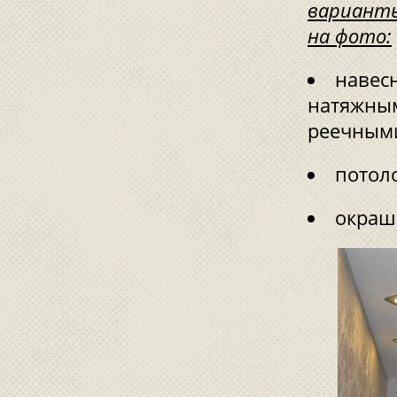
варианты
на фото:
навес
натяжным
реечными
потол
окраш