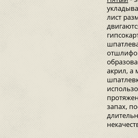
укладыва
лист раз
двигаютс
гипсокар
шпатлева
отшлифов
образова
акрил, а
шпатлевк
использо
протяжен
запах, по
длительн
некачест