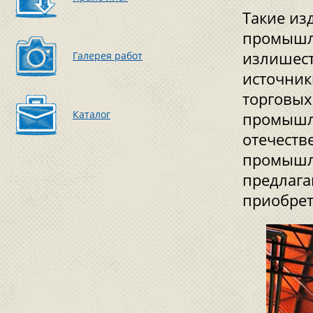
Такие из
промышл
излишест
Галерея работ
источник
торговых
Каталог
промышле
отечеств
промышле
предлага
приобрет