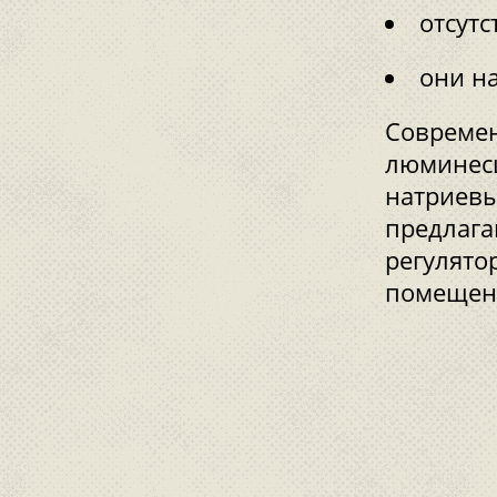
отсутс
они на
Совреме
люминес
натриевы
предлага
регулято
помещени