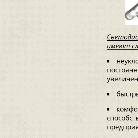
Светоди
имеют с
неукл
постоянн
увеличен
быстр
комфо
способст
предприя