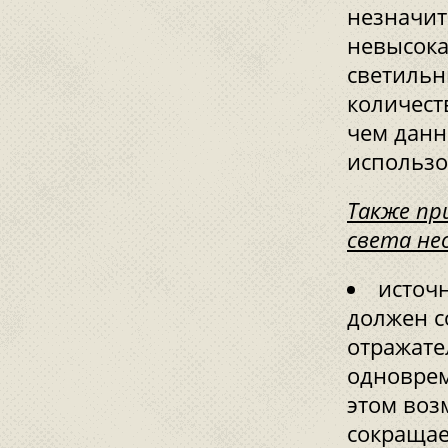
незначит
невысока
светильн
количест
чем данн
использо
Также пр
света не
источ
должен с
отражате
одноврем
этом воз
сокращае