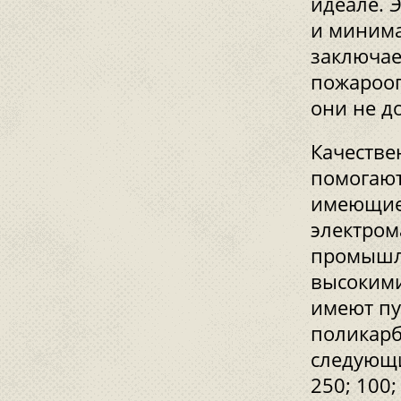
идеале. 
и минима
заключае
пожарооп
они не д
Качеств
помогают
имеющие 
электром
промышле
высокими
имеют пу
поликарб
следующи
250; 100;