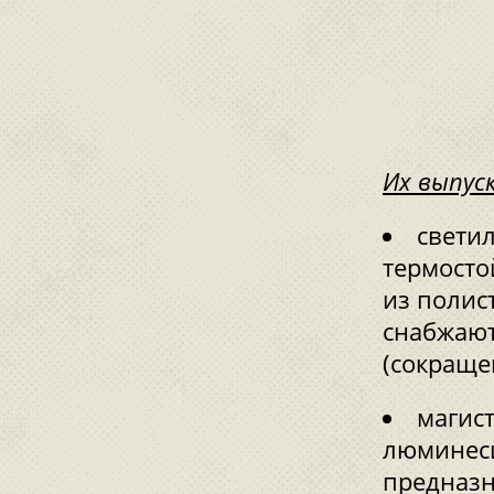
Их выпус
свети
термосто
из полис
снабжают
(сокраще
магис
люминес
предназн