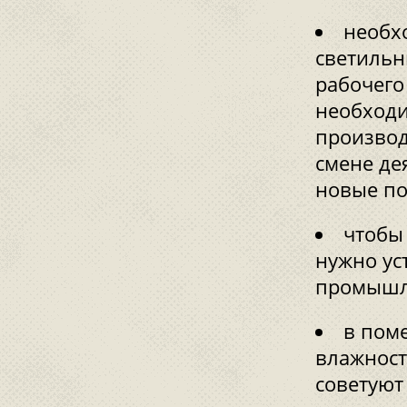
необх
светильн
рабочего
необходи
производ
смене де
новые по
чтобы
нужно ус
промышле
в пом
влажност
советуют