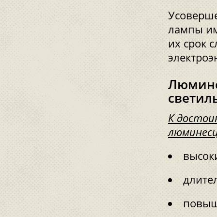
Усоверше
лампы им
их срок 
электроэ
Люмин
светил
К достои
люминесц
высок
длите
повыш