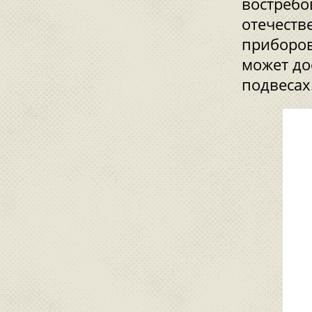
востребо
отечеств
приборов
может до
подвесах