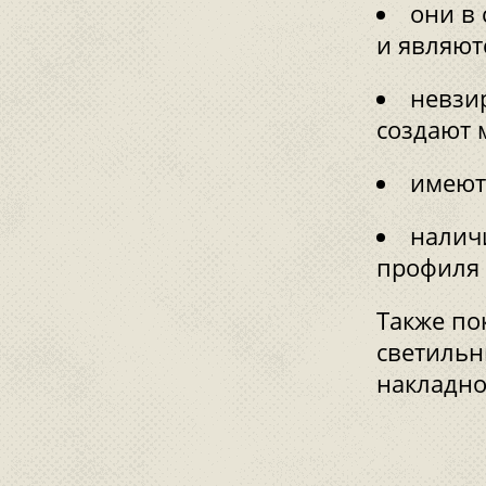
они в
и являют
невзи
создают 
имеют
налич
профиля 
Также по
светиль
накладно