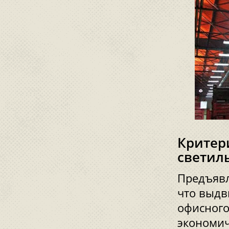
Критер
светил
Предъявл
что выдв
офисного
экономич