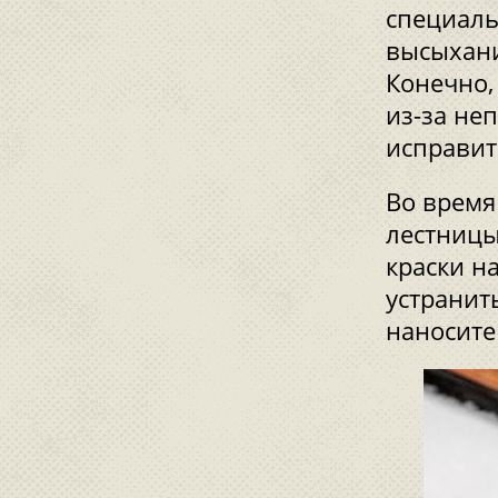
специаль
высыхани
Конечно,
из-за не
исправит
Во время
лестницы
краски н
устранит
наносите