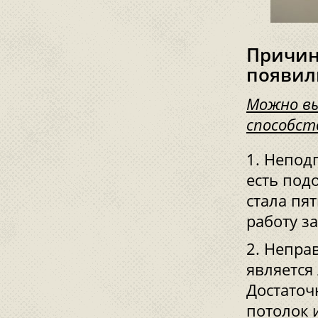
Причин
появил
Можно вы
способст
Неподг
есть под
стала пя
работу з
Неправ
является
Достаточ
потолок 