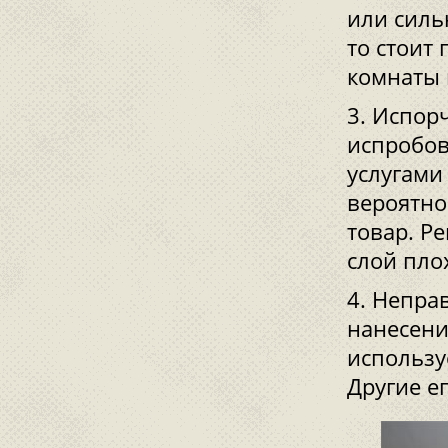
или силь
то стоит
комнаты 
Испорч
испробов
услугами
вероятно
товар. Р
слой пло
Неправ
нанесени
использу
Другие е