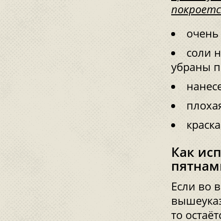
покроетс
очень 
соли 
убраны п
нанес
плохая
краск
Как ис
пятнам
Если во 
вышеуказ
то остаё