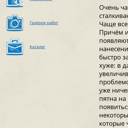
Очень час
сталкива
Чаще все
Галерея работ
Причём и
появляют
Каталог
нанесени
быстро з
хуже: в 
увеличив
проблемо
уже ниче
пятна на
появитьс
некоторы
которые 