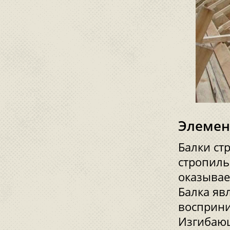
Элемен
Балки ст
стропиль
оказывае
Балка яв
восприни
Изгибающ