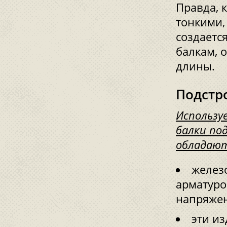
Правда, 
тонкими,
создаетс
балкам, 
длины.
Подстр
Использу
балки по
обладают
желез
арматуро
напряже
эти и