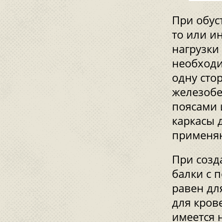
При обус
то или и
нагрузки
необходи
одну сто
железобе
поясами 
каркасы 
применяю
При созд
балки с 
равен дл
для кров
имеется 