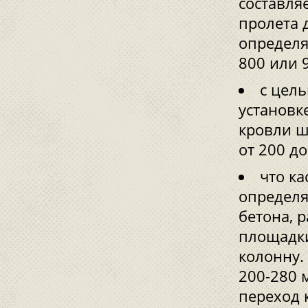
составля
пролета 
определя
800 или 
с цел
установк
кровли ш
от 200 д
что ка
определя
бетона, 
площадки
колонну.
200-280 
переход 