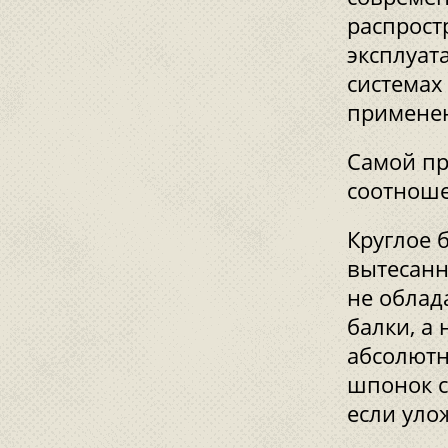
распрост
эксплуат
системах
примене
Самой пр
соотноше
Круглое 
вытесанн
не облад
балки, а
абсолютн
шпонок с
если уло