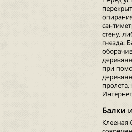
перекрыт
опирания
сантимет
стену, л
гнезда. 
оборачив
деревянн
при помо
деревянн
пролета,
Интернет
Балки и
Клееная б
совреме