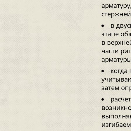
арматуру
стержней 
в двус
этапе об
в верхне
части ри
арматуры
когда 
учитываю
затем оп
расчет
возникно
выполняю
изгибаем