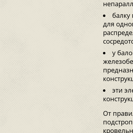
непарал
балку
для одно
распреде
сосредот
у бал
железобе
предназн
конструк
эти эл
конструк
От прави
подстроп
кровельн