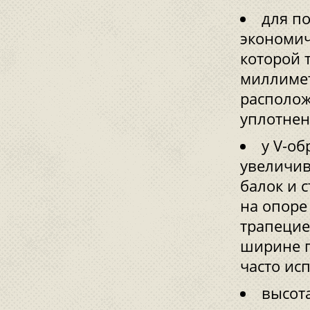
для п
экономич
которой 
миллимет
располож
уплотнен
у V-о
увеличив
балок и 
на опоре
трапецие
ширине п
часто ис
высота