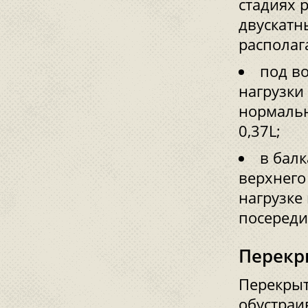
стадиях 
двускатн
располага
под в
нагрузки
нормальн
0,37L;
в бал
верхнего
нагрузке
посереди
Перекр
Перекрыт
обустраи