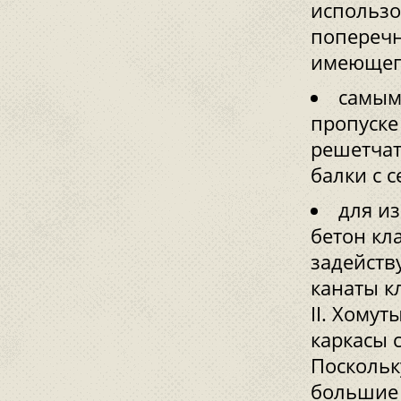
использо
поперечн
имеющего
самым
пропуске
решетчат
балки с 
для и
бетон кл
задейству
канаты к
II. Хому
каркасы с
Поскольк
большие 