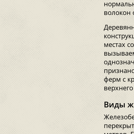
нормальн
волокон 
Деревянн
конструк
местах с
вызываем
однознач
признано
ферм с к
верхнего
Виды ж
Железобе
перекрыт