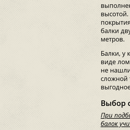
выполнен
высотой.
покрытия
балки дв
метров.
Балки, у
виде лом
не нашли
сложной 
выгодное
Выбор 
При подб
балок уч