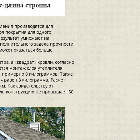
сления производятся для
оя покрытия для одного
результат умножают на
ополнительного задела прочности,
может оказаться больше.
тра, а «квадрат» кровли, согласно
ется монтаж слоя утеплителя
а примерно 8 килограммов. Также
а» равен 3 килограмма. Расчет
в.м. Как свидетельствуют
ную конструкцию не превышает 50