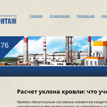
Главная
О компании
Продукция
Ко
-76
Расчет уклона кровли: что уч
Являясь обязательным составным элементом каждого
находящимся в нем людям защиту от атмосферных осад