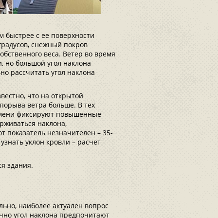
м быстрее с ее поверхности
 градусов, снежный покров
обственного веса. Ветер во время
, но большой угол наклона
но рассчитать угол наклона
вестно, что на открытой
 порыва ветра больше. В тех
ремени фиксируют повышенные
рживаться наклона,
от показатель незначителен – 35-
 узнать уклон кровли – расчет
ся здания.
ьно, наиболее актуален вопрос
ычно угол наклона предпочитают