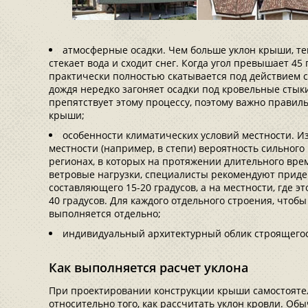
атмосферные осадки. Чем больше уклон крыши, те
стекает вода и сходит снег. Когда угол превышает 45
практически полностью скатывается под действием с
дождя нередко загоняет осадки под кровельные стыки
препятствует этому процессу, поэтому важно правиль
крыши;
особенности климатических условий местности. Из
местности (например, в степи) вероятность сильного
регионах, в которых на протяжении длительного в
ветровые нагрузки, специалисты рекомендуют приде
составляющего 15-20 градусов, а на местности, где эт
40 градусов. Для каждого отдельного строения, чтобы
выполняется отдельно;
индивидуальный архитектурный облик строящего
Как выполняется расчет уклона
При проектировании конструкции крыши самостоятел
относительно того, как рассчитать уклон кровли. Об