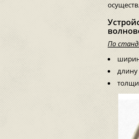
осуществ
Устрой
волнов
По станд
ширин
длину
толщин