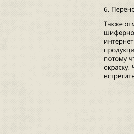
Перено
Также от
шиферной
интернет
продукци
потому ч
окраску.
встретит