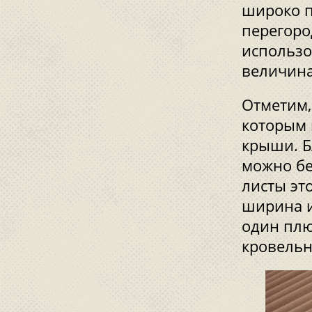
широко п
перегоро
использо
величина
Отметим,
которым 
крыши. Б
можно бе
листы эт
ширина и
один плю
кровельн