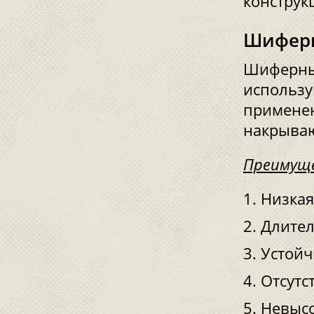
конструк
Шиферн
Шиферные
использу
применен
накрываю
Преимуще
Низкая
Длител
Устойч
Отсутс
Невысо