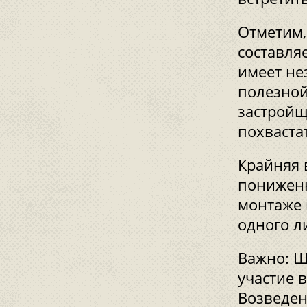
Отметим,
составля
имеет не
полезной
застройщ
похваста
Крайняя 
пониженн
монтаже 
одного л
Важно: Ш
участие 
Возведен