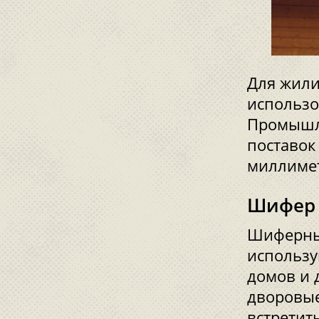
Для жили
использ
Промышле
поставок
миллиме
Шифер 
Шиферные
использу
домов и 
дворовые
встретит