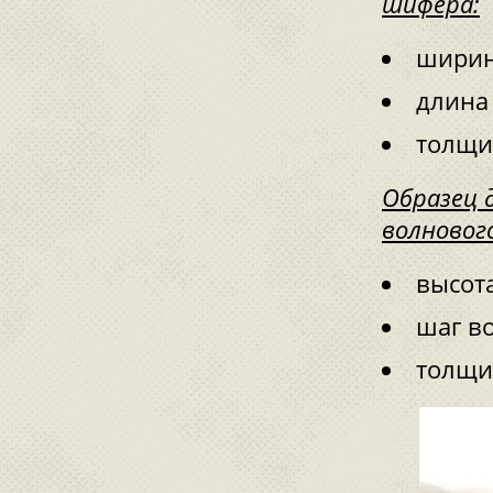
шифера:
ширин
длина
толщин
Образец д
волновог
высот
шаг в
толщин