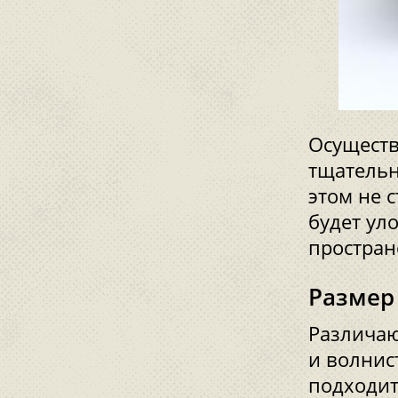
Осуществ
тщательн
этом не с
будет ул
простран
Размер
Различаю
и волнис
подходит