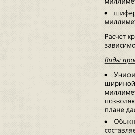
миллимет
шифер
миллимет
Расчет к
зависимо
Виды про
Унифи
шириной 
миллиме
позволяю
плане да
Обыкн
составля