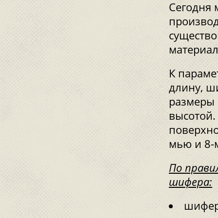
Сегодня 
производ
существо
материал
К параме
длину, ш
размеры 
высотой.
поверхно
мью и 8-
По прави
шифера:
шифер