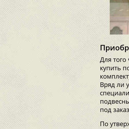
Приобр
Для того
купить п
комплект
Вряд ли 
специали
подвесны
под зака
По утвер