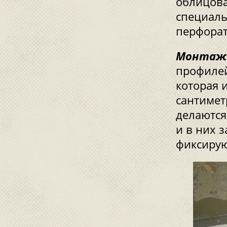
облицова
специаль
перфорат
Монтаж 
профилей
которая 
сантимет
делаются
и в них 
фиксирую