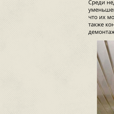
Среди не
уменьшен
что их м
также ко
демонта