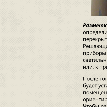
Разметк
определи
перекрыт
Решающим
приборы 
светильн
или, к п
После тог
будет ус
помещени
ориентир
Чтобы ра