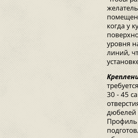
желатель
помещени
когда у 
поверхно
уровня н
линий, ч
установк
Креплен
требуетс
30 - 45 
отверсти
дюбелей 
Профиль 
подготов