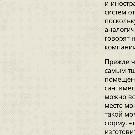
и иностр
систем о
поскольк
аналогич
говорят 
компании 
Прежде ч
самым т
помещени
сантимет
можно вс
месте мо
такой мо
форму, э
изготови