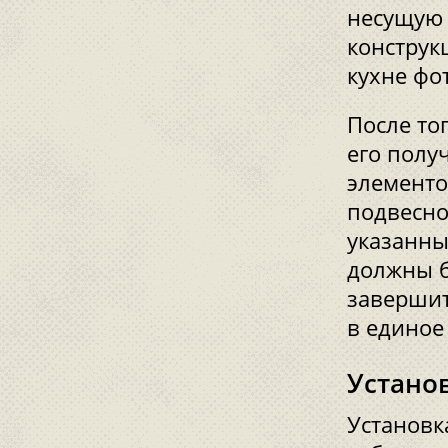
несущую 
конструк
кухне фо
После то
его полу
элементо
подвесно
указанны
должны б
завершит
в единое
Устано
Установк