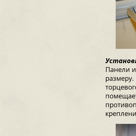
Установ
Панели и
размеру.
торцевог
помещает
противоп
креплен