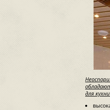
Неоспори
обладают
для кухн
высок