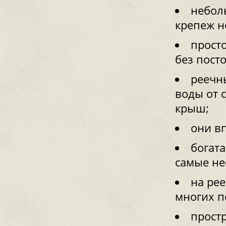
небол
крепеж н
просто
без пост
реечн
воды от 
крыш;
они в
богата
самые не
на ре
многих п
прост