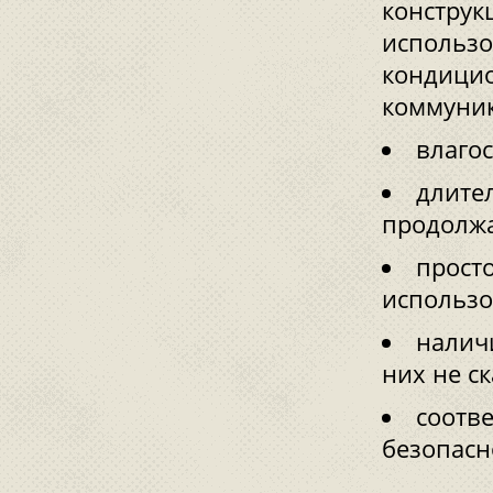
конструк
использо
кондици
коммуник
влагос
длите
продолжа
просто
использо
наличи
них не с
соотв
безопасн