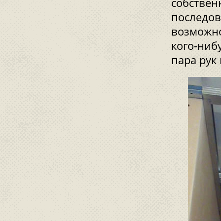
собствен
последов
возможно
кого-ниб
пара рук