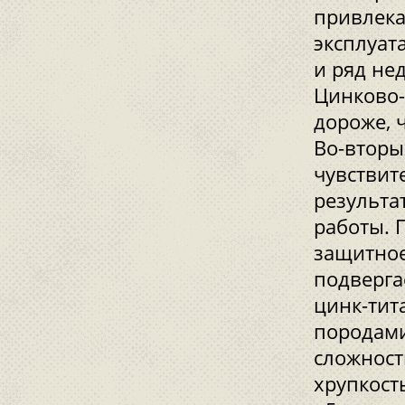
привлека
эксплуата
и ряд нед
Цинково-
дороже, 
Во-вторы
чувствит
результа
работы. 
защитное
подверга
цинк-тит
породами
сложност
хрупкост