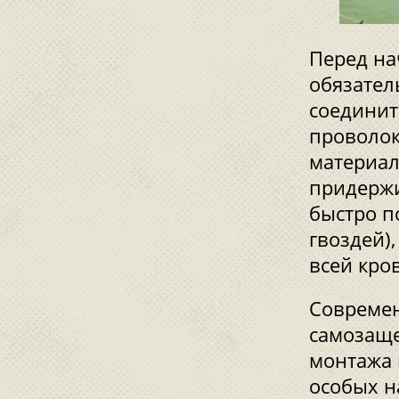
Перед на
обязател
соединит
проволок
материал
придержи
быстро п
гвоздей)
всей кро
Совреме
самозаще
монтажа 
особых н