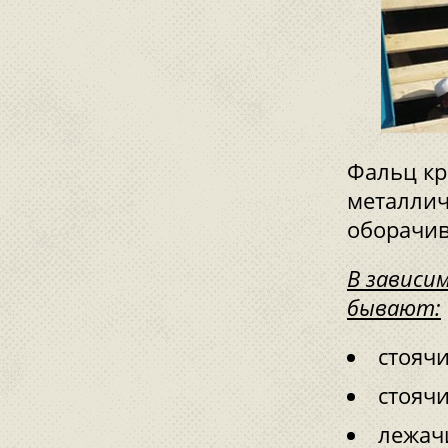
Фальц кр
металлич
оборачив
В зависи
бывают:
стояч
стояч
лежач