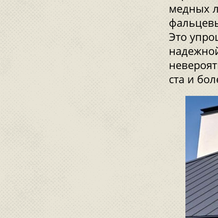
медных л
фальцевы
Это упро
надежной
невероят
ста и бол