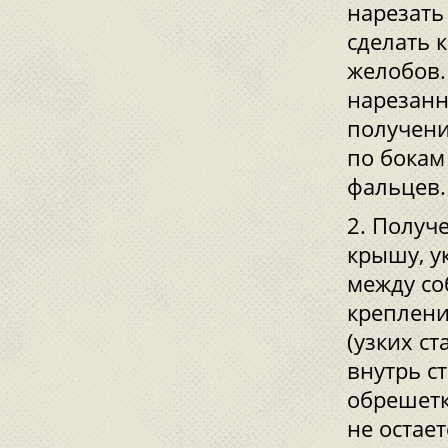
нарезать
сделать к
желобов.
нарезанн
получени
по бокам
фальцев.
Получе
крышу, у
между со
креплени
(узких с
внутрь с
обрешетк
не остае