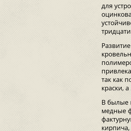
для устр
оцинкова
устойчив
тридцати
Развитие
кровельн
полимеро
привлека
так как 
краски, а
В былые 
медные ф
фактурн
кирпича,