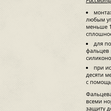
Рассмотр
монта
любым угл
меньше 1
сплошное
для п
фальцев 
силиконо
при и
десяти м
с помощ
Фальцева
всеми но
защиту д