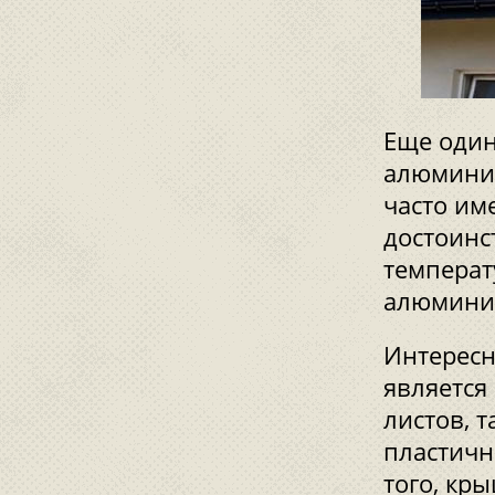
Еще один
алюминий
часто им
достоинс
температ
алюминие
Интересн
является
листов, т
пластичн
того, кр