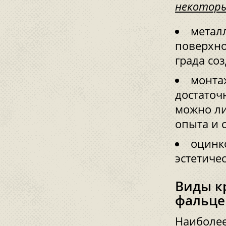
некоторы
метал
поверхно
града со
монтаж
достаточ
можно ли
опыта и 
оцинк
эстетиче
Виды к
фальце
Наиболее