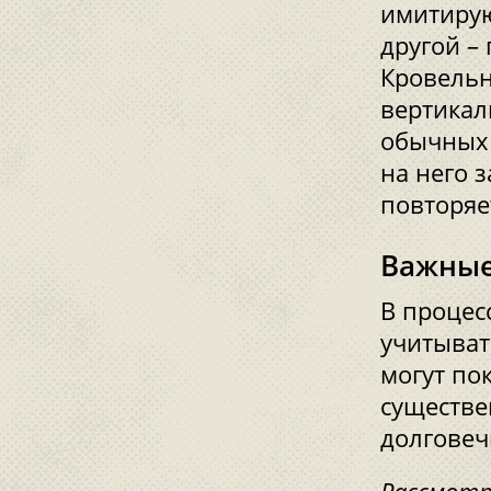
имитирую
другой –
Кровельн
вертикал
обычных 
на него 
повторяе
Важны
В процес
учитыват
могут по
существе
долговеч