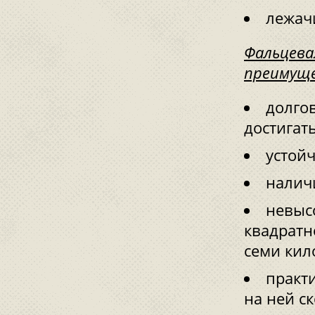
лежач
Фальцева
преимущ
долгов
достигать
устой
налич
невысо
квадратн
семи кил
практ
на ней с