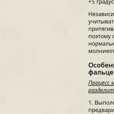
+5 градус
Независи
учитыват
притягив
поэтому 
нормальн
молниеот
Особен
фальце
Процесс 
разделит
Выполн
предвари