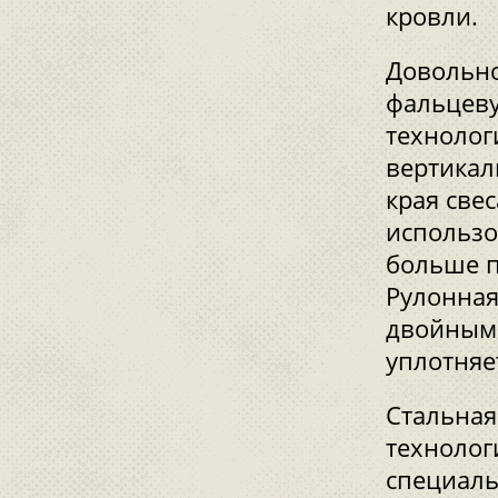
кровли.
Довольно
фальцеву
технолог
вертикал
края све
использо
больше п
Рулонная
двойным 
уплотняе
Стальная
технолог
специаль