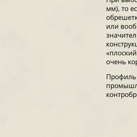
мм), то 
обрешетк
или вооб
значител
конструк
«плоский
очень ко
Профиль 
промышле
контробр