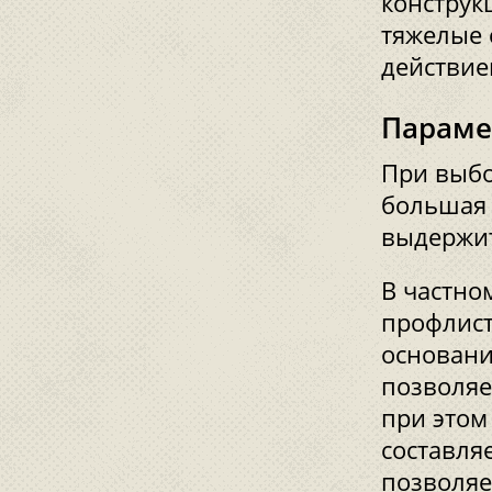
конструк
тяжелые 
действие
Параме
При выбо
большая 
выдержит
В частно
профлист
основани
позволяе
при этом
составля
позволяе