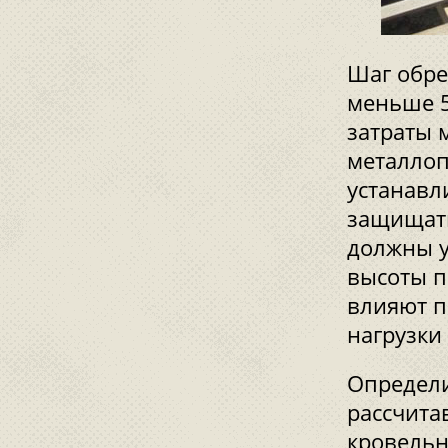
Шаг обре
меньше 5
затраты 
металлоп
устанавл
защищать
должны у
высоты п
влияют п
нагрузки 
Определи
рассчита
кровельн