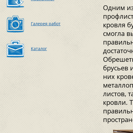
Одним из
профлист
кровля б
Галерея работ
смогла в
правильн
Каталог
достаточн
Обрешетк
брусьев 
них кров
металлоп
листов, 
кровли. 
правильн
простран