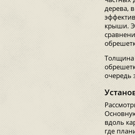
дерева, 
эффектив
крыши. Э
сравнени
обрешетк
Толщина 
обрешетк
очередь 
Устано
Рассмотр
Основную
вдоль кар
где план