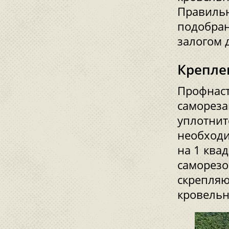
Правиль
подобран
залогом 
Крепле
Профнаст
самореза
уплотнит
необходи
на 1 ква
саморезо
скрепляю
кровельн