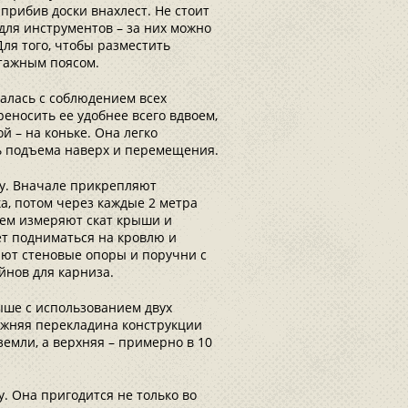
 прибив доски внахлест. Не стоит
для инструментов – за них можно
Для того, чтобы разместить
тажным поясом.
алась с соблюдением всех
реносить ее удобнее всего вдвоем,
й – на коньке. Она легко
ть подъема наверх и перемещения.
у. Вначале прикрепляют
а, потом через каждые 2 метра
тем измеряют скат крыши и
ет подниматься на кровлю и
яют стеновые опоры и поручни с
йнов для карниза.
ыше с использованием двух
ижняя перекладина конструкции
земли, а верхняя – примерно в 10
. Она пригодится не только во