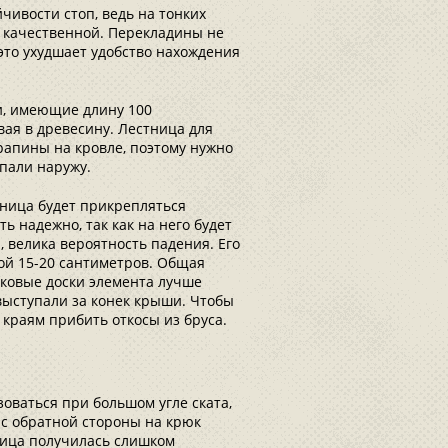
чивости стоп, ведь на тонких
я качественной. Перекладины не
это ухудшает удобство нахождения
и, имеющие длину 100
вая в древесину. Лестница для
рапины на кровле, поэтому нужно
упали наружу.
тница будет прикрепляться
ь надежно, так как на него будет
 велика вероятность падения. Его
ой 15-20 сантиметров. Общая
оковые доски элемента лучше
 выступали за конек крыши. Чтобы
краям прибить откосы из бруса.
оваться при большом угле ската,
с обратной стороны на крюк
тница получилась слишком