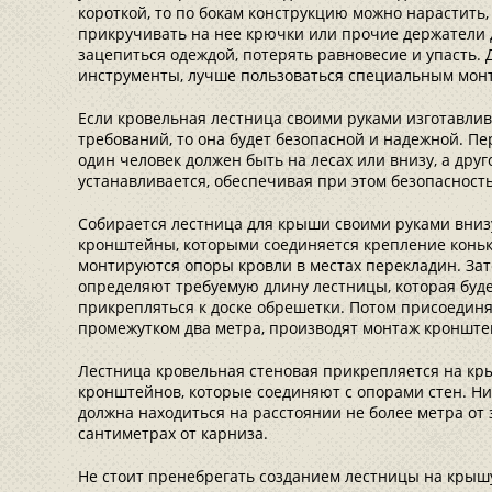
короткой, то по бокам конструкцию можно нарастить,
прикручивать на нее крючки или прочие держатели 
зацепиться одеждой, потерять равновесие и упасть. 
инструменты, лучше пользоваться специальным мон
Если кровельная лестница своими руками изготавлив
требований, то она будет безопасной и надежной. Пе
один человек должен быть на лесах или внизу, а друго
устанавливается, обеспечивая при этом безопаснос
Собирается лестница для крыши своими руками вниз
кронштейны, которыми соединяется крепление коньк
монтируются опоры кровли в местах перекладин. За
определяют требуемую длину лестницы, которая буд
прикрепляться к доске обрешетки. Потом присоедин
промежутком два метра, производят монтаж кронште
Лестница кровельная стеновая прикрепляется на кр
кронштейнов, которые соединяют с опорами стен. Н
должна находиться на расстоянии не более метра от 
сантиметрах от карниза.
Не стоит пренебрегать созданием лестницы на крышу