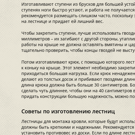
Изготавливают ступени из брусков для большей устой
ступенях ноги быстро устают, и работа не получаетс
рекомендуется размещать слишком часто, поскольку 
на лестнице и придает ей лишний вес.
Чтобы закрепить ступени, лучше использовать гвозд
миллиметров – их загибают с другой стороны, утапли
работы на крыше не должна оставлять вмятины и ца
тщательно проверить, чтобы концы гвоздей не выст
Потом изготавливают крюк, с помощью которого лес
к коньку на крыше. Этот элемент необходимо закрепит
приходиться большая нагрузка. Если крюк ненадежен,
делают из толстых досок и прибивают гвоздями длин
длина крюка должна быть больше 30 сантиметров. Б
сделать чуть длиннее, чтобы они на 40 сантиметров
придать конструкции большую надежность, можно по 
Советы по изготовлению лестниц
Лестницы для монтажа кровли, которые будут использ
должны быть крепкими и надежными. Рекомендуется 
установить противовес из доски. Если по длине лес