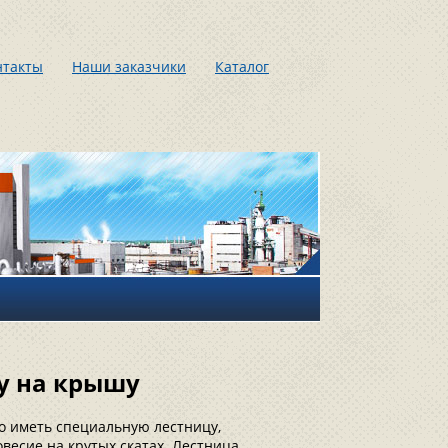
нтакты
Наши заказчики
Каталог
цу на крышу
о иметь специальную лестницу,
овесие на крутых скатах. Лестница