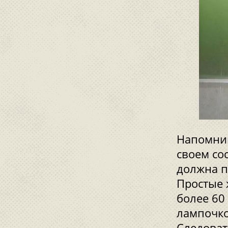
Напомним
своем со
должна п
Простые 
более 60
лампочко
Следоват