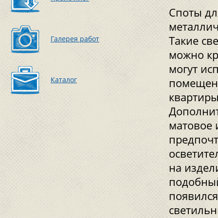
Споты дл
металлич
Такие св
Галерея работ
можно кр
могут ис
Каталог
помещени
квартиры
Дополнит
матовое 
предпочт
осветите
на издел
подобный
появился
светильн