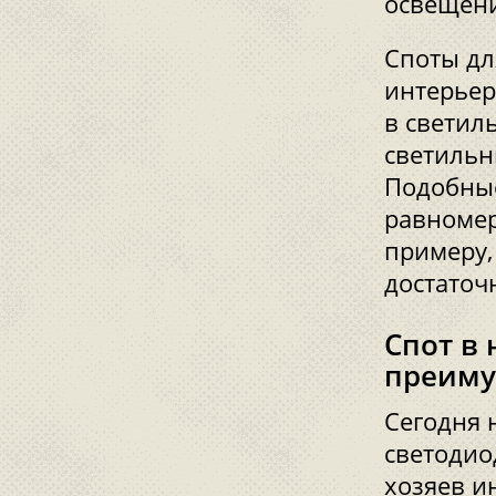
освещени
Споты дл
интерьер
в светил
светильн
Подобные
равномер
примеру,
достаточ
Спот в 
преиму
Сегодня 
светодио
хозяев и