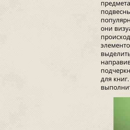
предмета
подвесны
популярн
они визу
происход
элементо
выделить
направив
подчеркн
для книг
выполнит